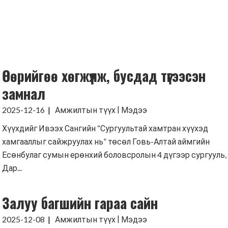
Өөрийгөө хөгжүүлж, бусдад түгээсэн
замнал
|
2025-12-16
Амжилтын түүх
Мэдээ
Хүүхдийг Ивээх Сангийн “Сургуультай хамтран хүүхэд
хамгааллыг сайжруулах нь” төсөл Говь-Алтай аймгийн
Есөнбулаг сумын ерөнхий боловсролын 4 дүгээр сургууль,
Дар...
Залуу багшийн гараа сайн
|
2025-12-08
Амжилтын түүх
Мэдээ