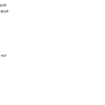
аруй
гаруй
 нэг