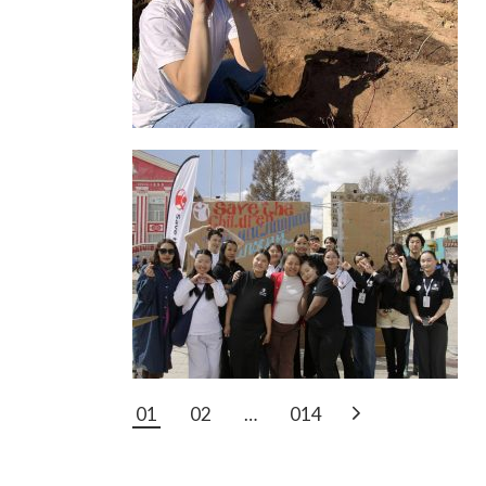
POSTS
01
02
…
014