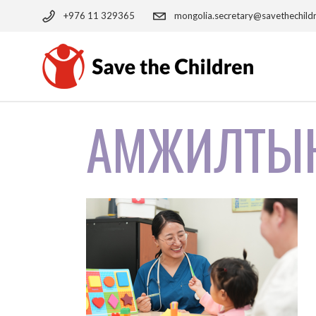
Skip
to
+976 11 329365
mongolia.secretary@savethechild
the
content
АМЖИЛТЫН 