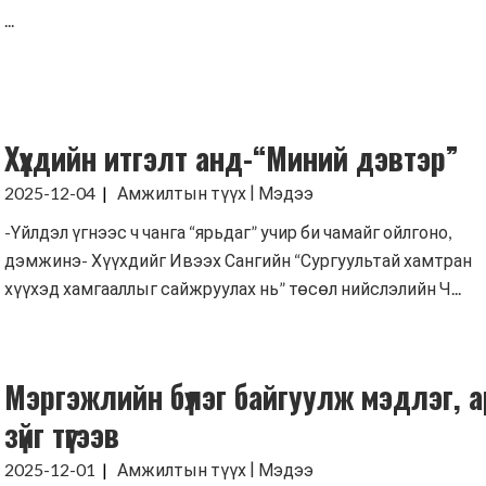
...
Хүүхдийн итгэлт анд-“Миний дэвтэр”
|
2025-12-04
Амжилтын түүх
Мэдээ
-Үйлдэл үгнээс ч чанга “ярьдаг” учир би чамайг ойлгоно,
дэмжинэ- Хүүхдийг Ивээх Сангийн “Сургуультай хамтран
хүүхэд хамгааллыг сайжруулах нь” төсөл нийслэлийн Ч...
Мэргэжлийн бүлэг байгуулж мэдлэг, а
зүйг түгээв
|
2025-12-01
Амжилтын түүх
Мэдээ