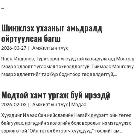
...
Хүмүүнлэгийн тусламж/Уур
амьсгалын өөрчлөлтийн
хөтөлбөр
Шинжлэх ухааныг амьдралд
Кампанит ажил
ойртуулсан багш
Хэрэгжүүлсэн төслүүд
2026-03-27
Амжилтын түүх
Япон, Индонез, Турк зэрэг улсуудтай харьцуулахад Монгол
газар хөдлөлт түгээмэл тохиолддоггүй. Тиймээс Монголч
газар хөдлөлтийг тэр бүр бодитоор төсөөлдөггүй,...
Модтой хамт ургаж буй ирээдүй
|
2026-02-03
Амжилтын түүх
Мэдээ
Хүүхдийг Ивээх Сан нийслэлийн Налайх дүүрэгт ойн төгөл
байгуулах, иргэдийн экологийн боловсролыг нэмэгдүүлэх
зорилготой “Ойн төгөл бүтээгч хүүхдүүд” төслийг ам...