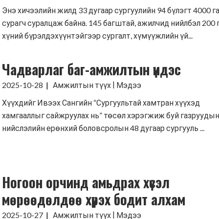
Энэ хичээлийн жилд 33 дугаар сургуулийн 94 бүлэгт 4000 г
сурагч суралцаж байна. 145 багштай, ажилчид нийлбэл 200 
хүний бүрэлдэхүүнтэйгээр сургалт, хүмүүжлийн үй...
Чадварлаг баг-амжилтын үндэс
|
2025-10-28
Амжилтын түүх
Мэдээ
Хүүхдийг Ивээх Сангийн “Сургуультай хамтран хүүхэд
хамгааллыг сайжруулах нь” төсөл хэрэгжиж буй газруудын
нийслэлийн ерөнхий боловсролын 48 дугаар сургууль ...
Ногоон орчинд амьдрах хүсэл
мөрөөдөлдөө хүрэх бодит алхам
|
2025-10-27
Амжилтын түүх
Мэдээ