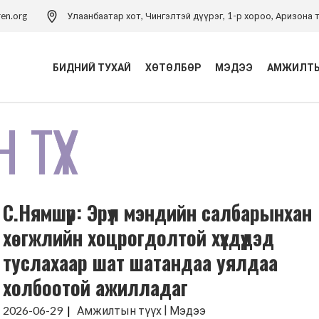
ren.org
Улаанбаатар хот, Чингэлтэй дүүрэг, 1-р хороо, Аризона т
БИДНИЙ ТУХАЙ
ХӨТӨЛБӨР
МЭДЭЭ
АМЖИЛТЫ
ТҮҮХ
Үйл ажиллагаа
Хүүхэд хамгааллын
хөтөлбөр
Удирдлагын баг
Хүүхэд хамгааллын арга
Хүүхэд хамгааллын бодлого
зүйн төв
С.Нямшүр: Эрүүл мэндийн салбарынхан
Тэмдэглэлт ой
Хүүхдийн эрхийн засаглал
хөтөлбөр
хөгжлийн хоцрогдолтой хүүхдүүдэд
Холбоо барих
Боловсролын хөтөлбөр
туслахаар шат шатандаа уялдаа
Хүүхдийн ядуурлыг
холбоотой ажилладаг
бууруулах хөтөлбөр
|
2026-06-29
Амжилтын түүх
Мэдээ
Эрүүл мэндийн төсөл