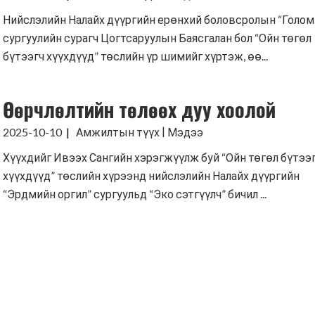
Нийслэлийн Налайх дүүргийн ерөнхий боловсролын “Голом
сургуулийн сурагч Цогтсаруулын Баясгалан бол “Ойн төгөл
бүтээгч хүүхдүүд” төслийн үр шимийг хүртэж, өө...
Өөрчлөлтийн төлөөх дуу хоолой
|
2025-10-10
Амжилтын түүх
Мэдээ
Хүүхдийг Ивээх Сангийн хэрэгжүүлж буй “Ойн төгөл бүтээ
хүүхдүүд” төслийн хүрээнд нийслэлийн Налайх дүүргийн
“Эрдмийн оргил” сургуульд “Эко сэтгүүлч” бичил ...