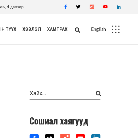
өв, 4 давхар
English
Н ТҮҮХ
ХЭВЛЭЛ
ХАМТРАХ
Ажлын байр
Худалдан авалт
Search
Сошиал хаягууд