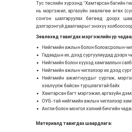
Тус төслийн хүрээнд ”Хамтарсан багийн г
нь мэргэжил, аргазүйн зөвлөгөө өгөх (с
сонгон шалгаруулах бөгөөд доорх шаа
дэлгэрэнгүй даалгаврыг
энэхүү холбоосоо
Зөвлөхөд тавигдах мэргэжлийн ур чадва
Нийгмийн ажлын болон боловсролын чиг
Гадаадын их, дээд сургуулиудад дээрх ч
Нийгмийн болон хүүхэд хамгааллын салб
Нийгмийн ажлын чиглэлээр их дээд сург
Нийгмийн ажилтнуудыг сургаж, мэргэш
хэвлүүлж байсан туршлагатай байх
Хамтарсан багт мэргэжил, аргазүйн дэм
ОУБ-тай нийгмийн ажлын чиглэлээр хамт
Англи болон монгол хэлний бичгийн чадв
Материалд тавигдах шаардлага: