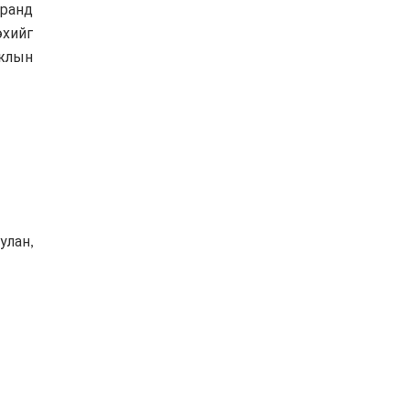
йранд
өхийг
жлын
улан,