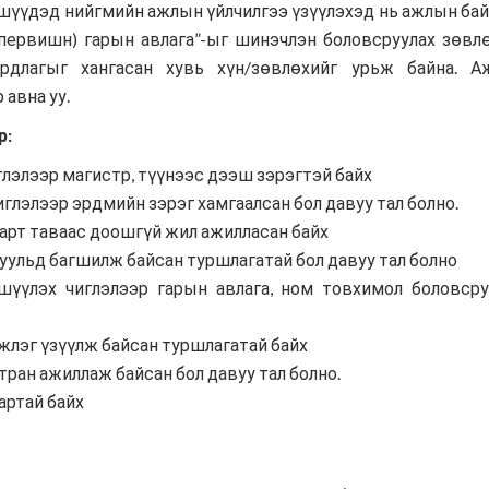
ишүүдэд нийгмийн ажлын үйлчилгээ үзүүлэхэд нь ажлын ба
Хүмүүнлэгийн тусламж/Уур
упервишн) гарын авлага”-ыг шинэчлэн боловсруулах зөвл
амьсгалын өөрчлөлтийн
рдлагыг хангасан хувь хүн/зөвлөхийг урьж байна. А
хөтөлбөр
р
авна уу.
Кампанит ажил
р:
Хэрэгжүүлсэн төслүүд
лэлээр магистр, түүнээс дээш зэрэгтэй байх
иглэлээр эрдмийн зэрэг хамгаалсан бол давуу тал болно.
арт таваас доошгүй жил ажилласан байх
уульд багшилж байсан туршлагатай бол давуу тал болно
үүлэх чиглэлээр гарын авлага, ном товхимол боловсру
жлэг үзүүлж байсан туршлагатай байх
ран ажиллаж байсан бол давуу тал болно.
артай байх