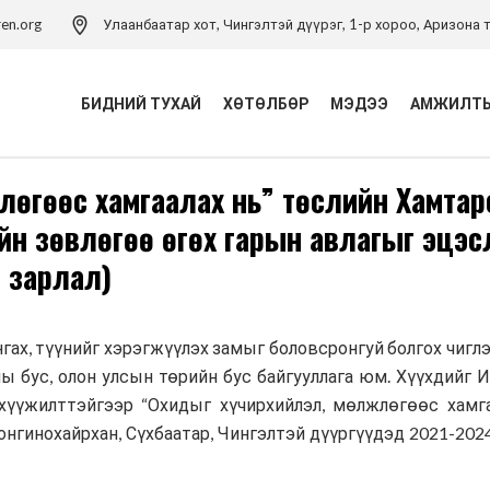
ren.org
Улаанбаатар хот, Чингэлтэй дүүрэг, 1-р хороо, Аризона т
БИДНИЙ ТУХАЙ
ХӨТӨЛБӨР
МЭДЭЭ
АМЖИЛТЫ
лөгөөс хамгаалах нь” төслийн Хамтар
Үйл ажиллагаа
Хүүхэд хамгааллын
үйн зөвлөгөө өгөх гарын авлагыг эцэ
хөтөлбөр
Удирдлагын баг
 зарлал)
Хүүхэд хамгааллын арга
Хүүхэд хамгааллын бодлого
зүйн төв
Тэмдэглэлт ой
Хүүхдийн эрхийн засаглал
нгах, түүнийг хэрэгжүүлэх замыг боловсронгуй болгох чигл
хөтөлбөр
Холбоо барих
ны бус, олон улсын төрийн бус байгууллага юм. Хүүхдийг 
Боловсролын хөтөлбөр
хүүжилттэйгээр “Охидыг хүчирхийлэл, мөлжлөгөөс хамг
Хүүхдийн ядуурлыг
Сонгинохайрхан, Сүхбаатар, Чингэлтэй дүүргүүдэд 2021-202
бууруулах хөтөлбөр
Эрүүл мэндийн төсөл