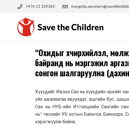
Skip
to
+976 11 329365
mongolia.secretary@savethechild
the
content
“Охидыг хүчирхийлэл, мөлж
байранд нь мэргэжил аргаз
сонгон шалгаруулна (дахин
Хүүхдийг Ивээх Сан нь хүүхдийн эрхийг ха
үйл ажиллагаа явуулдаг, ашгийн бус, шаш
Сан нь НҮБ-ийн Итгэлцлийн Сангийн сан
нь” төслийг УБ хотын Баянгол, Баянзүрх, 
хэрэгжүүлж байна.