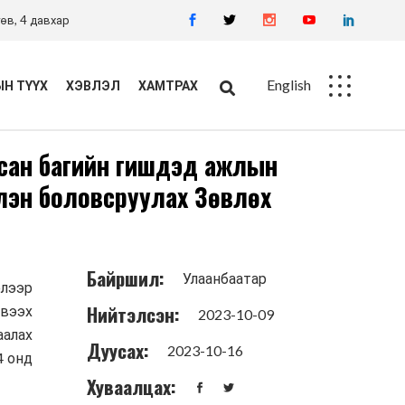
өв, 4 давхар
English
Н ТҮҮХ
ХЭВЛЭЛ
ХАМТРАХ
сан багийн гишүүдэд ажлын
Ажлын байр
слэн боловсруулах Зөвлөх
Худалдан авалт
Байршил:
Улаанбаатар
элээр
Нийтэлсэн:
Ивээх
2023-10-09
аалах
Дуусах:
2023-10-16
4 онд
Хуваалцах: