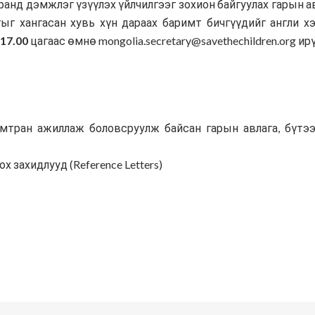
д дэмжлэг үзүүлэх үйлчилгээг зохион байгуулах гарын а
г хангасан хувь хүн дараах баримт бичгүүдийг англи х
 17.00
цагаас өмнө mongolia.secretary@savethechildren.org ир
амтран ажиллаж боловсруулж байсан гарын авлага, бүтэ
 захидлууд (Reference Letters)