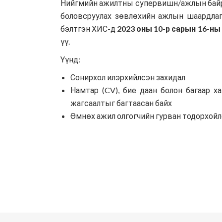
Нийгмийн ажилтны супервишн/ажлын байран
боловсруулах зөвлөхийн ажлын шаардлагы
бэлтгэн ХИС-д
2023 оны 10-р сарын 16-ны
үү.
Үүнд:
Сонирхол илэрхийлсэн захидал
Намтар (CV), бие даан болон багаар х
жагсаалтыг багтаасан байх
Өмнөх ажил олгогчийн гурван тодорхойлох