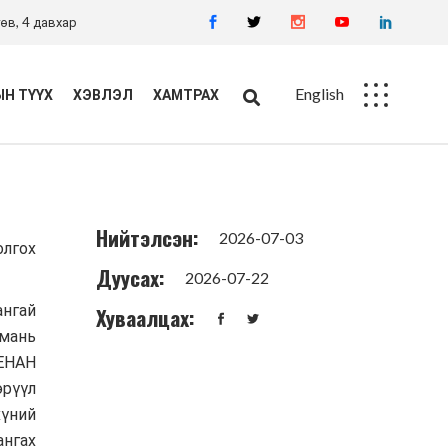
өв, 4 давхар
English
Н ТҮҮХ
ХЭВЛЭЛ
ХАМТРАХ
Ажлын байр
Худалдан авалт
Нийтэлсэн:
2026-07-03
олгох
Дуусах:
2026-07-22
ангай
Хуваалцах:
дмань
ДЕНАН
эрүүл
хүний
ангах