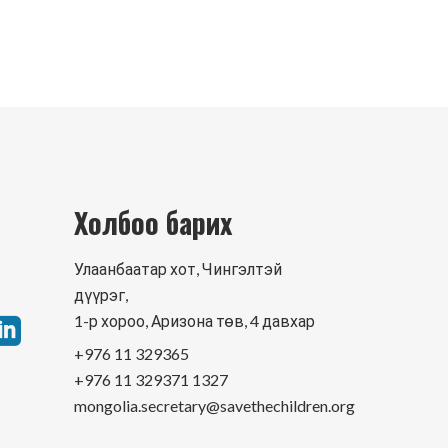
Холбоо барих
Улаанбаатар хот, Чингэлтэй
дүүрэг,
1-р хороо, Аризона төв, 4 давхар
+976 11 329365
+976 11 329371 1327
mongolia.secretary@savethechildren.org