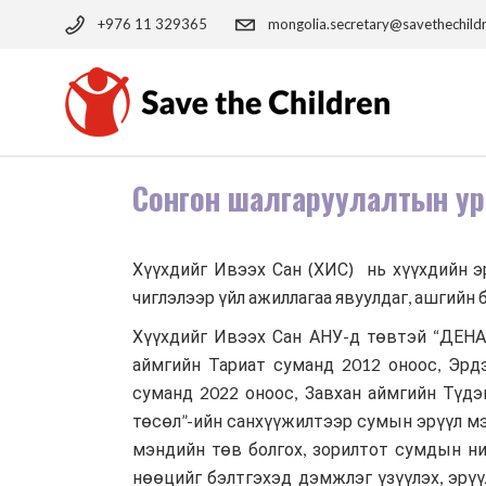
Skip
to
+976 11 329365
mongolia.secretary@savethechild
the
content
Сонгон шалгаруулалтын ур
Хүүхдийг Ивээх Сан (ХИС) нь хүүхдийн эр
чиглэлээр үйл ажиллагаа явуулдаг, ашгийн 
Хүүхдийг Ивээх Сан АНУ-д төвтэй “ДЕНА
аймгийн Тариат суманд 2012 оноос, Эрд
суманд 2022 оноос, Завхан аймгийн Түд
төсөл”-ийн санхүүжилтээр сумын эрүүл мэ
мэндийн төв болгох, зорилтот сумдын ни
нөөцийг бэлтгэхэд дэмжлэг үзүүлэх, эрү