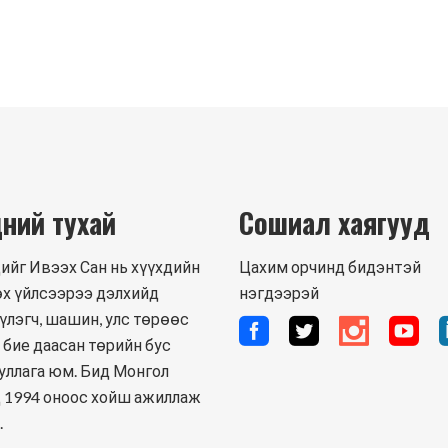
ний тухай
Сошиал хаягууд
ийг Ивээх Сан нь хүүхдийн
Цахим орчинд бидэнтэй
х үйлсээрээ дэлхийд
нэгдээрэй
үлэгч, шашин, улс төрөөс
 бие даасан төрийн бус
уллага юм. Бид Монгол
 1994 оноос хойш ажиллаж
.