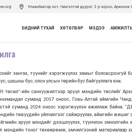
ren.org
Улаанбаатар хот, Чингэлтэй дүүрэг, 1-р хороо, Аризона т
БИДНИЙ ТУХАЙ
ХӨТӨЛБӨР
МЭДЭЭ
АМЖИЛТЫ
илга
Үйл ажиллагаа
Хүүхэд хамгааллын
хөтөлбөр
Удирдлагын баг
Хүүхэд хамгааллын арга
хийг хангах, түүнийг хэрэгжүүлэх замыг боловсронгуй б
Хүүхэд хамгааллын бодлого
зүйн төв
бус, шашны бус, олон улсын төрийн бус байгууллага юм.
Тэмдэглэлт ой
Хүүхдийн эрхийн засаглал
Н төсөл”-ийн санхүүжилтээр эрүүл мэндийн төслийг Арх
хөтөлбөр
Холбоо барих
энэмандал суманд 2017 оноос, Говь-Алтай аймгийн Чан
Боловсролын хөтөлбөр
эвтэй суманд 2024 оноос хэрэгжүүлэн ажиллаж байна. “
ндийн төвүүдийн үйлчилгээг сайжруулах, аймгийн жишиг 
Хүүхдийн ядуурлыг
бууруулах хөтөлбөр
йгмийн эрүүл мэндийг дээшлүүлэх, түүнчлэн эмнэлгийн 
үл мэндийн тоног төхөөрөмж, эмчилгээний материалаар х
Эрүүл мэндийн төсөл