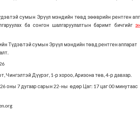
Хүмүүнлэгийн тусламж/Уур
амьсгалын өөрчлөлтийн
үдэвтэй сумын Эрүүл мэндийн төвд зөөврийн рентген ап
хөтөлбөр
алгаруулах ба сонгон шалгаруулалтын баримт бичгийг
э
Кампанит ажил
ийн Түдэвтэй сумын Эрүүл мэндийн төвд рентген аппарат
Хэрэгжүүлсэн төслүүд
алт.
26
от, Чингэлтэй Дүүрэг, 1-р хороо, Аризона төв, 4-р давхар.
26 оны 7 дугаар сарын 22-ны өдөр Цаг: 17 цаг 00 минутаас
en.org