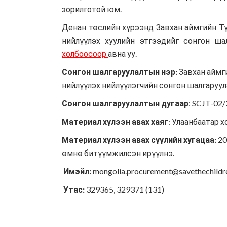
зорилготой юм.
Денан төслийн хүрээнд Завхан аймгийн Т
нийлүүлэх хуулийн этгээдийг сонгон ш
холбоосоор
авна уу.
Сонгон шалгаруулалтын нэр:
Завхан аймг
нийлүүлэх нийлүүлэгчийн сонгон шалгаруул
Сонгон шалгаруулалтын дугаар
: SCJT-02/
Материал хүлээн авах хаяг
: Улаанбаатар х
Материал хүлээн авах сүүлийн хугацаа:
20
өмнө битүүмжилсэн ирүүлнэ.
Имэйл:
mongolia.procurement@savethechildr
Утас:
329365, 329371 (131)