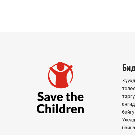
Бид
Хүүхд
төлөө
тэргү
ангид
байгу
Улсад
байна