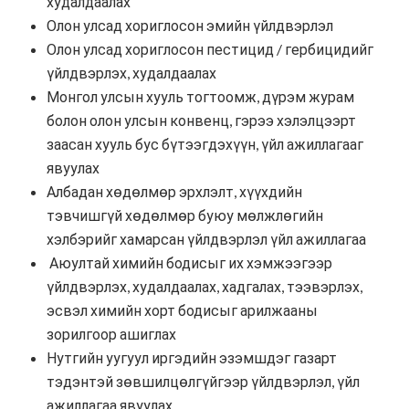
худалдаалах
Олон улсад хориглосон эмийн үйлдвэрлэл
Олон улсад хориглосон пестицид / гербицидийг
үйлдвэрлэх, худалдаалах
Монгол улсын хууль тогтоомж, дүрэм журам
болон олон улсын конвенц, гэрээ хэлэлцээрт
заасан хууль бус бүтээгдэхүүн, үйл ажиллагааг
явуулах
Албадан хөдөлмөр эрхлэлт, хүүхдийн
тэвчишгүй хөдөлмөр буюу мөлжлөгийн
хэлбэрийг хамарсан үйлдвэрлэл үйл ажиллагаа
Аюултай химийн бодисыг их хэмжээгээр
үйлдвэрлэх, худалдаалах, хадгалах, тээвэрлэх,
эсвэл химийн хорт бодисыг арилжааны
зорилгоор ашиглах
Нутгийн уугуул иргэдийн эзэмшдэг газарт
тэдэнтэй зөвшилцөлгүйгээр үйлдвэрлэл, үйл
ажиллагаа явуулах