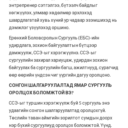
энтрепренер сэтгэлгээ, бүтээлч байдлыг
хөгжүүлэх, улмаар хөдөлмөр эрхлэхэд
шаардлагатай хувь хүний ур чадвар эзэмшихэд нь
дэмжлэг үзүүлэхэд оршино.
Ерөнхий Боловсролын Сургууль (ЕБС)-ийн
удирдлага, зохион байгуулалтын бүтцээр
дамжуулж, ССЭ-ыг хэрэгжүүлнэ. ССЭ-ыг
сургуулийн захирал хариуцаж, удирдан зохион
байгуулах ба сургуулийн багш, ажилтнууд, сурагчид
өөр өөрийн үндсэн чиг үүргийн дагуу оролцоно.
СОНГОН ШАЛГАРУУЛАЛТАД ЯМАР СУРГУУЛЬ
ОРОЛЦОХ БОЛОМЖТОЙ ВЭ?
ССЭ-ыг туршин хэрэгжүүлж буй 5 сургууль энэ
удаагийн сонгон шалгаруулалтад оролцохгүй.
Төслийн таван аймгийн зорилтот сумдын доорх
нэр бүхий сургуулиуд оролцох боломжтой. Үүнд.