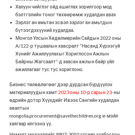
Халуун чийглэг ойд ашиглах зорилгоор мод
бэлтгэлийн тоног төхөөрөмж худалдан авах
Зэрлэг ан амьтан эсвэл зэрлэг ан амьтдын
бүтээгдэхүүний худалдаа.
Монгол Улсын Хөдөлмөрийн Сайдын 2022 оны
A/122-р тушаалын хавсралт “
Насанд Хүрээгүй
Хүнийг Ажиллуулахыг Хориглосон Ажлын
Байрны Жагсаалт”
-д заасан ажлын байр үйл
ажиллагааг тус тус хориглоно.
Бизнес төлөвлөгөөг дээр дурдсан бүрдүүлэх
материалуудын хамт
2023 оны 10-р сарын 23
-ны
өдрийн дотор Хүүхдийг Ивээх Сангийн худалдан
авалтын
mongolia.procurement@savethechildren.org и-мэйл
хаягаар илгээнэ үү.
Нэмэлт мэдээллийг 9907-3050 утсаар холбогдон