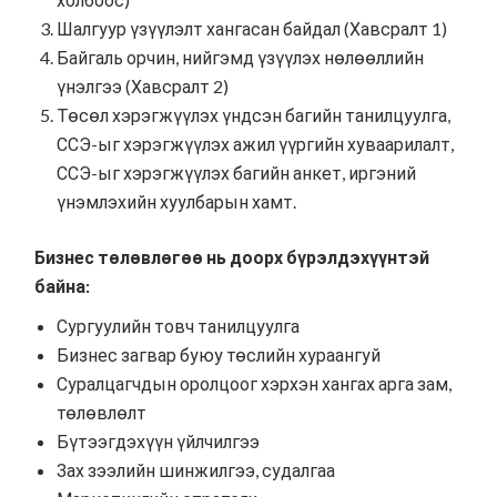
Шалгуур үзүүлэлт хангасан байдал (
Хавсралт 1
)
Байгаль орчин, нийгэмд үзүүлэх нөлөөллийн
үнэлгээ (
Хавсралт 2
)
Төсөл хэрэгжүүлэх үндсэн багийн танилцуулга,
ССЭ-ыг хэрэгжүүлэх ажил үүргийн хуваарилалт,
ССЭ-ыг хэрэгжүүлэх багийн анкет, иргэний
үнэмлэхийн хуулбарын хамт.
Бизнес төлөвлөгөө нь доорх бүрэлдэхүүнтэй
байна:
Сургуулийн товч танилцуулга
Бизнес загвар буюу төслийн хураангуй
Суралцагчдын оролцоог хэрхэн хангах арга зам,
төлөвлөлт
Бүтээгдэхүүн үйлчилгээ
Зах зээлийн шинжилгээ, судалгаа