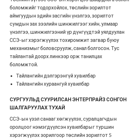
боломжийг тодорхойлох, төслийн зорилтот
аймгуудын эдийн засгийн үнэлгээ, зорилтот
сумдын зах зээлийн шинжилгээг хийн, улмаар
үнэлгээ, шинжилгээний үр дүнгүүдтэй уялдуулан
ССЭ-ыг хэрэгжүүлэх тохиромжит загвар буюу
механизмыг боловсруулж, санал болгосон. Тус
тайлантай доорх линкээр орж танилцах
боломжтой.
Тайлангийн дэлгэрэнгүй хувилбар
Тайлангийн хураангуй хувилбар
СУРГУУЛЬД СУУРИЛСАН ЭНТЕРПРАЙЗ СОНГОН
ШАЛГАРУУЛАХ ТУХАЙ
ССЭ-ын үзэл санааг хөгжүүлэх, суралцагчдын
оролцоог нэмэгдүүлсэн хувилбарыг туршин
хэрэгжүүлэх зорилгоор төслийн зорилтот 5