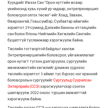
Хүүхдийг Ивээх Сан
“Орон нутгийн өсвөр
үеийнхэнд хувь хүний ур чадвар, энтрепренершип
боловсрол олгох төсөл”
-ийг Ховд, Завхан,
Өвөрхангай, Говьсүмбэр, Сүхбаатар аймгийн
зорилтот 29 суманд Дэлхийн банкны итгэлцлийн
сан болох Японы Нийгмийн Хөгжлийн Сангийн
буцалтгүй тусламжаар хэрэгжүүлж байна.
Төслийн тогтвортой байдлыг хангаж
Энтрепренершипийн боловсрол, үйл ажиллагааг
орон нутагт түгээн дэлгэрүүлэх, сургуулийн
менежментийн хөгжлийг дэмжих үүднээс
төслийн зорилтот 5 аймаг тус бүрээс нэг ерөнхий
боловсролын сургуулийг
Сургуульд Суурилсан
Энтерпрайз (ССЭ)
хэрэгжүүлэгчээр сонгон
шалгаруулж 2022 оноос туршин амжилттай
хэрэгжүүлж байна.
Төслийн зүгээс ССЭ-ын хэрэгцээ шаардлага болон