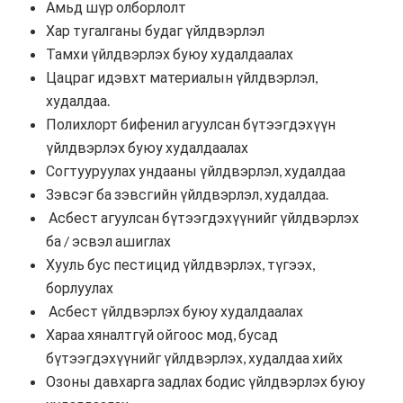
Амьд шүр олборлолт
Хар тугалганы будаг үйлдвэрлэл
Тамхи үйлдвэрлэх буюу худалдаалах
Цацраг идэвхт материалын үйлдвэрлэл,
худалдаа.
Полихлорт бифенил агуулсан бүтээгдэхүүн
үйлдвэрлэх буюу худалдаалах
Согтууруулах ундааны үйлдвэрлэл, худалдаа
Зэвсэг ба зэвсгийн үйлдвэрлэл, худалдаа.
Асбест агуулсан бүтээгдэхүүнийг үйлдвэрлэх
ба / эсвэл ашиглах
Хууль бус пестицид үйлдвэрлэх, түгээх,
борлуулах
Асбест үйлдвэрлэх буюу худалдаалах
Хараа хяналтгүй ойгоос мод, бусад
бүтээгдэхүүнийг үйлдвэрлэх, худалдаа хийх
Озоны давхарга задлах бодис үйлдвэрлэх буюу