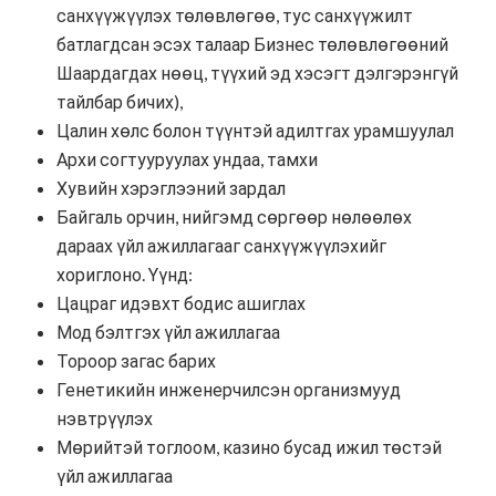
санхүүжүүлэх төлөвлөгөө, тус санхүүжилт
батлагдсан эсэх талаар Бизнес төлөвлөгөөний
Шаардагдах нөөц, түүхий эд хэсэгт дэлгэрэнгүй
тайлбар бичих),
Цалин хөлс болон түүнтэй адилтгах урамшуулал
Архи согтууруулах ундаа, тамхи
Хувийн хэрэглээний зардал
Байгаль орчин, нийгэмд сөргөөр нөлөөлөх
дараах үйл ажиллагааг санхүүжүүлэхийг
хориглоно. Үүнд:
Цацраг идэвхт бодис ашиглах
Мод бэлтгэх үйл ажиллагаа
Тороор загас барих
Генетикийн инженерчилсэн организмууд
нэвтрүүлэх
Мөрийтэй тоглоом, казино бусад ижил төстэй
үйл ажиллагаа