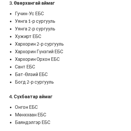
3. Өвөрхангай аймаг
Гучин-Ус ЕБС
Уянга 1-р сургууль
Уянга 2-р сургууль
Хужирт ЕБС
Хархорин 2-р сургууль
Хархорин Гүнзгий ЕБС
Хархорин Орхон ЕБС
Сант ЕБС
Бат-Өлзий ЕБС
Богд 2-р сургууль
4. Сүхбаатар аймаг
Онгон ЕБС
Мөнххаан ЕБС
Баяндэлгэр ЕБС