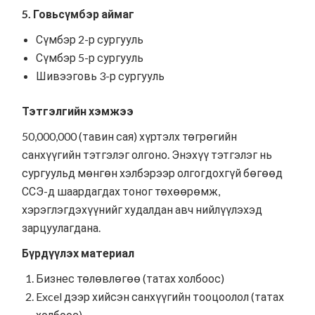
5. Говьсүмбэр аймаг
Сүмбэр 2-р сургууль
Сүмбэр 5-р сургууль
Шивээговь 3-р сургууль
Тэтгэлгийн хэмжээ
50,000,000 (тавин сая) хүртэлх төгрөгийн
санхүүгийн тэтгэлэг олгоно. Энэхүү тэтгэлэг нь
сургуульд мөнгөн хэлбэрээр олгогдохгүй бөгөөд
ССЭ-д шаардагдах тоног төхөөрөмж,
хэрэглэгдэхүүнийг худалдан авч нийлүүлэхэд
зарцуулагдана.
Бүрдүүлэх материал
Бизнес төлөвлөгөө (
татах холбоос
)
Excel дээр хийсэн санхүүгийн тооцоолол (
татах
холбоос
)