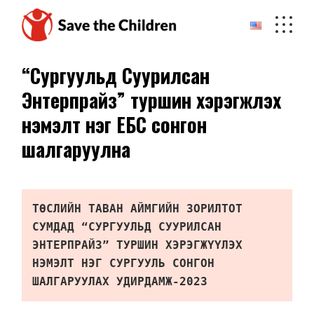
Skip
to
the
content
“Сургуульд Суурилсан
Энтерпрайз” туршин хэрэгжүүлэх
нэмэлт нэг ЕБС сонгон
шалгаруулна
ТӨСЛИЙН ТАВАН АЙМГИЙН ЗОРИЛТОТ 
СУМДАД “СУРГУУЛЬД СУУРИЛСАН 
ЭНТЕРПРАЙЗ” ТУРШИН ХЭРЭГЖҮҮЛЭХ 
НЭМЭЛТ НЭГ СУРГУУЛЬ СОНГОН 
ШАЛГАРУУЛАХ УДИРДАМЖ-2023