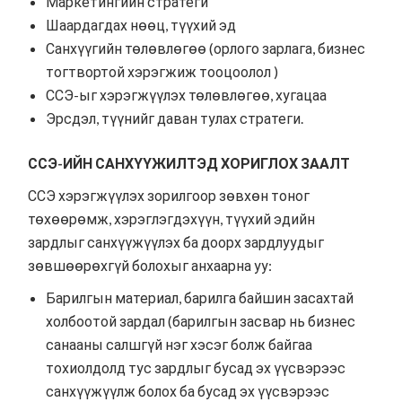
Маркетингийн стратеги
Шаардагдах нөөц, түүхий эд
Санхүүгийн төлөвлөгөө (орлого зарлага, бизнес
тогтвортой хэрэгжиж тооцоолол )
ССЭ-ыг хэрэгжүүлэх төлөвлөгөө, хугацаа
Эрсдэл, түүнийг даван тулах стратеги.
ССЭ-ИЙН САНХҮҮЖИЛТЭД ХОРИГЛОХ ЗААЛТ
ССЭ хэрэгжүүлэх зорилгоор зөвхөн тоног
төхөөрөмж, хэрэглэгдэхүүн, түүхий эдийн
зардлыг санхүүжүүлэх ба доорх зардлуудыг
зөвшөөрөхгүй болохыг анхаарна уу:
Барилгын материал, барилга байшин засахтай
холбоотой зардал (барилгын засвар нь бизнес
санааны салшгүй нэг хэсэг болж байгаа
тохиолдолд тус зардлыг бусад эх үүсвэрээс
санхүүжүүлж болох ба бусад эх үүсвэрээс