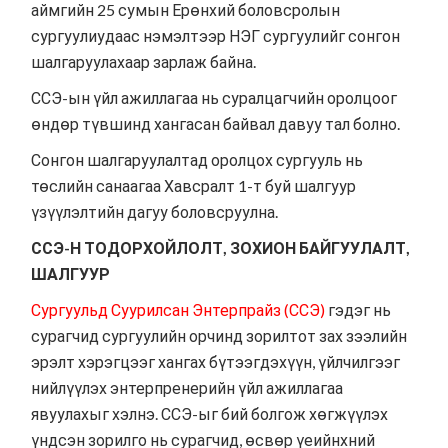
аймгийн 25 сумын Ерөнхий боловсролын
сургуулиудаас нэмэлтээр НЭГ сургуулийг сонгон
шалгаруулахаар зарлаж байна.
ССЭ-ын үйл ажиллагаа нь суралцагчийн оролцоог
өндөр түвшинд хангасан байвал давуу тал болно.
Сонгон шалгаруулалтад оролцох сургууль нь
төслийн санаагаа
Хавсралт 1-т
буй шалгуур
үзүүлэлтийн дагуу боловсруулна.
ССЭ-Н ТОДОРХОЙЛОЛТ, ЗОХИОН БАЙГУУЛАЛТ,
ШАЛГУУР
Сургуульд Суурилсан Энтерпрайз (ССЭ)
гэдэг нь
сурагчид сургуулийн орчинд зорилтот зах зээлийн
эрэлт хэрэгцээг хангах бүтээгдэхүүн, үйлчилгээг
нийлүүлэх энтерпренерийн үйл ажиллагаа
явуулахыг хэлнэ. ССЭ-ыг бий болгож хөгжүүлэх
үндсэн зорилго нь сурагчид, өсвөр үеийнхний