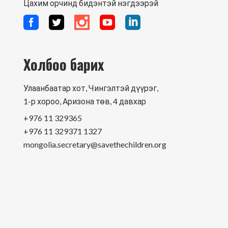
Цахим орчинд бидэнтэй нэгдээрэй
Холбоо барих
Улаанбаатар хот, Чингэлтэй дүүрэг,
1-р хороо, Аризона төв, 4 давхар
+976 11 329365
+976 11 329371 1327
mongolia.secretary@savethechildren.org