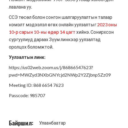
лавлана уу.
ССЭ төсөл болон сонгон шалгаруулалтын талаар
нэмэлт мэдээлэл өгөх онлайн уулзалтыг
2023 оны
10-р сарын 10-ны өдөр 14 цагт
хийнэ. Сонирхсон
сургуулиуд дараах
Зүүм линкээр
уулзалтад
оролцох боломжтой.
Уулзалтын линк:
https://us02web.zoom.us/j/86866547623?
pwd=MWZyd3NXbGNYcjd2NWp2Y2Zjbnp5Zz09
Meeting ID: 868 6654 7623
Passcode: 985707
Байршил:
Улаанбаатар