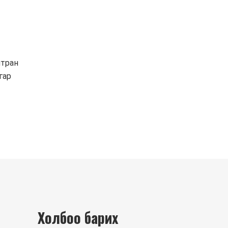
мтран
гар
Холбоо барих