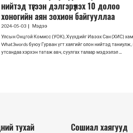
нийтэд түгээн дэлгэрүүлэх 10 долоо
хоногийн аян зохион байгууллаа
2024-05-03
Мэдээ
Улсын Онцгой Комисс (УОК), Хүүхдийг Ивээх Сан (ХИС) ха
What3words буюу Гурван үгт хаягийг олон нийтэд таниулж, 
утсандаа хэрхэн татаж авч, суулгах талаар мэдээлэл ...
N
ний тухай
Сошиал хаягууд