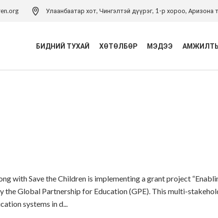
ren.org
Улаанбаатар хот, Чингэлтэй дүүрэг, 1-р хороо, Аризона т
БИДНИЙ ТУХАЙ
ХӨТӨЛБӨР
МЭДЭЭ
АМЖИЛТЫ
Үйл ажиллагаа
Хүүхэд хамгааллын
хөтөлбөр
Удирдлагын баг
Хүүхэд хамгааллын арга
Хүүхэд хамгааллын бодлого
зүйн төв
Тэмдэглэлт ой
Хүүхдийн эрхийн засаглал
хөтөлбөр
Холбоо барих
Боловсролын хөтөлбөр
ng with Save the Children is implementing a grant project “Enabli
Хүүхдийн ядуурлыг
 the Global Partnership for Education (GPE). This multi-stakehol
бууруулах хөтөлбөр
ation systems in d...
Эрүүл мэндийн төсөл