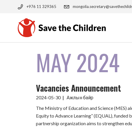
Skip
to
+976 11 329365
mongolia.secretary@savethechild
the
content
MAY 2024
Vacancies Announcement
2024-05-30
Ажлын байр
The Ministry of Education and Science (MES) alo
Equity to Advance Learning” (EQUAL), funded by
partnership organization aims to strengthen educ