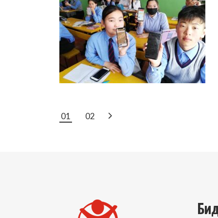
POSTS
01
02
PAGINATIO
Бид