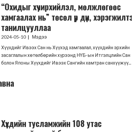
“Охидыг хүчирхийлэл, мөлжлөгөөс
хамгаалах нь” төсөл үр дүн, хэрэгжилт
танилцууллаа
2024-05-10
Мэдээ
Хүүхдийг Ивээх Сан нь Хүүхэд хамгаалал, хүүхдийн эрхийн
засаглалын хөтөлбөрийн хүрээнд НҮБ-ын Итгэлцлийн Сан
болон Японы Хүүхдийг Ивээх Сангийн хамтран санхүүжүү...
авна
Хүүхдийн тусламжийн 108 утас