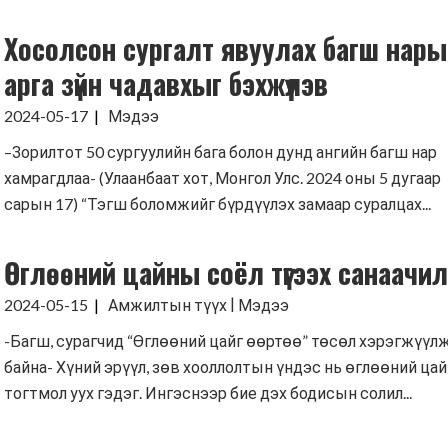
Хосолсон сургалт явуулах багш нары
арга зүйн чадавхыг бэхжүүлэв
2024-05-17
Мэдээ
–Зорилтот 50 сургуулийн бага болон дунд ангийн багш нар
хамрагдлаа- (Улаанбаат хот, Монгол Улс. 2024 оны 5 дугаар
сарын 17) “Тэгш боломжийг бүрдүүлэх замаар суралцах...
Өглөөний цайны соёл түгээх санаачил
|
2024-05-15
Амжилтын түүх
Мэдээ
-Багш, сурагчид “Өглөөний цайг өөртөө” төсөл хэрэгжүүл
байна- Хүний эрүүл, зөв хооллолтын үндэс нь өглөөний цай
тогтмол уух гэдэг. Ингэснээр бие дэх бодисын солил...