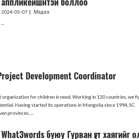
аппликейшнтэй боллоо
2024-05-07
Мэдээ
...
roject Development Coordinator
t organization for children in need. Working in 120 countries, we fi
potential. Having started its operations in Mongolia since 1994, SC
n provinces, ...
What3words буюу Гурван үгт хаягийг о