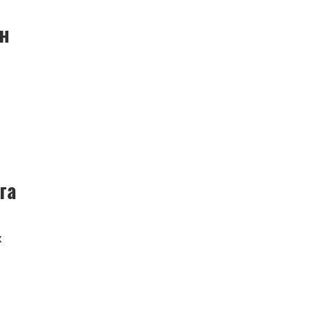
н
га
ж