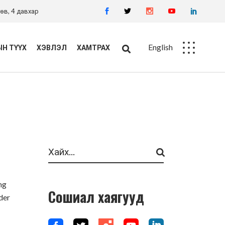
өв, 4 давхар
English
Н ТҮҮХ
ХЭВЛЭЛ
ХАМТРАХ
Ажлын байр
Худалдан авалт
Search
ng
Сошиал хаягууд
der