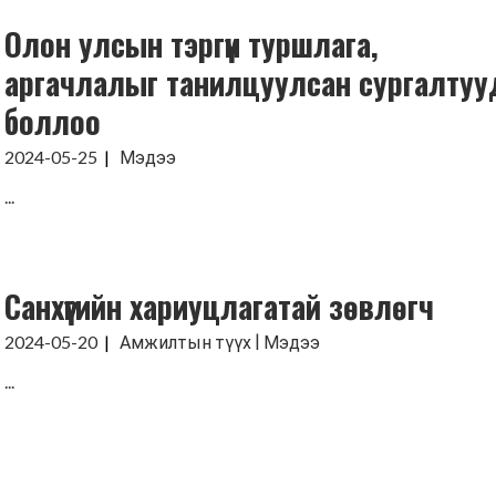
Олон улсын тэргүүн туршлага,
Хүмүүнлэгийн тусламж/Уур
амьсгалын өөрчлөлтийн
аргачлалыг танилцуулсан сургалтуу
хөтөлбөр
боллоо
Кампанит ажил
2024-05-25
Мэдээ
Хэрэгжүүлсэн төслүүд
...
Санхүүгийн хариуцлагатай зөвлөгч
|
2024-05-20
Амжилтын түүх
Мэдээ
...