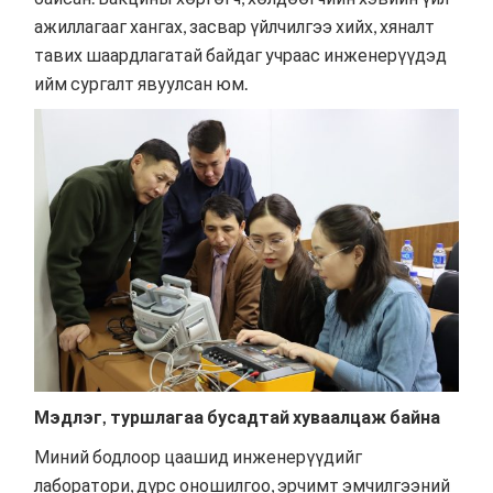
ажиллагааг хангах, засвар үйлчилгээ хийх, хяналт
тавих шаардлагатай байдаг учраас инженерүүдэд
ийм сургалт явуулсан юм.
Мэдлэг, туршлагаа бусадтай хуваалцаж байна
Миний бодлоор цаашид инженерүүдийг
лаборатори, дүрс оношилгоо, эрчимт эмчилгээний