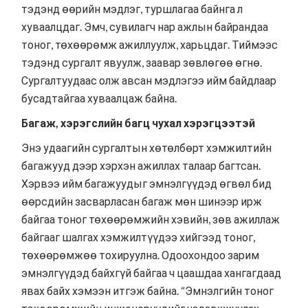
тэдэнд өөрийн мэдлэг, туршлагаа байнга л
хуваалцдаг. Эмч, сувилагч нар ажлын байрандаа
тоног, төхөөрөмж ажиллуулж, харьцдаг. Тиймээс
тэдэнд сургалт явуулж, заавар зөвлөгөө өгнө.
Сургалтуудаас олж авсан мэдлэгээ ийм байдлаар
бусадтайгаа хуваалцаж байна.
Багаж, хэрэгслийн багц чухал хэрэгцээтэй
Энэ удаагийн сургалтын хөтөлбөрт хэмжилтийн
багажууд дээр хэрхэн ажиллах талаар багтсан.
Хэрвээ ийм багажуудыг эмнэлгүүдэд өгвөл бид
өөрсдийн засварласан багаж мөн шинээр ирж
байгаа тоног төхөөрөмжийн хэвийн, зөв ажиллаж
байгааг шалгах хэмжилтүүдээ хийгээд тоног,
төхөөрөмжөө тохируулна. Одоохондоо зарим
эмнэлгүүдэд байхгүй байгаа ч цаашдаа хангагдаад
явах байх хэмээн итгэж байна. “Эмнэлгийн тоног