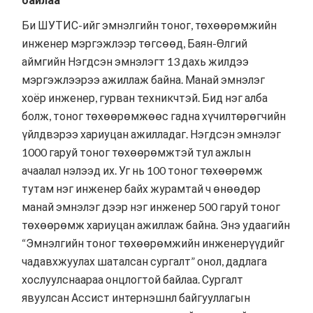
Би ШУТИС-ийг эмнэлгийн тоног, төхөөрөмжийн
инженер мэргэжлээр төгсөөд, Баян-Өлгий
аймгийн Нэгдсэн эмнэлэгт 13 дахь жилдээ
мэргэжлээрээ ажиллаж байна. Манай эмнэлэг
хоёр инженер, гурван техникчтэй. Бид нэг алба
болж, тоног төхөөрөмжөөс гадна хүчилтөрөгчийн
үйлдвэрээ хариуцан ажилладаг. Нэгдсэн эмнэлэг
1000 гаруй тоног төхөөрөмжтэй тул ажлын
ачаалал нэлээд их. Уг нь 100 тоног төхөөрөмж
тутам нэг инженер байх журамтай ч өнөөдөр
манай эмнэлэг дээр нэг инженер 500 гаруй тоног
төхөөрөмж хариуцан ажиллаж байна. Энэ удаагийн
“Эмнэлгийн тоног төхөөрөмжийн инженерүүдийг
чадавхжуулах шаталсан сургалт” онол, дадлага
хослуулснаараа онцлогтой байлаа. Сургалт
явуулсан Ассист интернэшнл байгууллагын