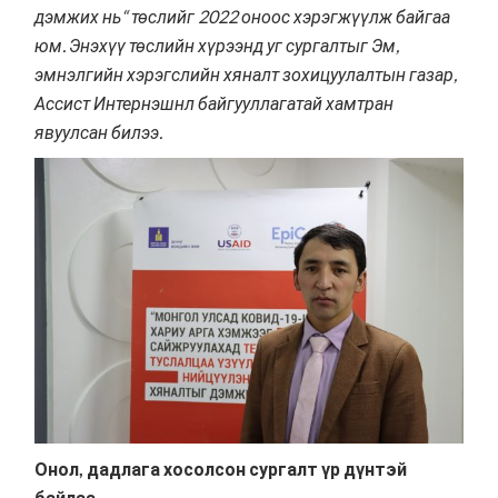
дэмжих нь“ төслийг 2022 оноос хэрэгжүүлж байгаа
юм. Энэхүү төслийн хүрээнд уг сургалтыг Эм,
эмнэлгийн хэрэгслийн хяналт зохицуулалтын газар,
Ассист Интернэшнл байгууллагатай хамтран
явуулсан билээ.
Онол, дадлага хосолсон сургалт үр дүнтэй
байлаа