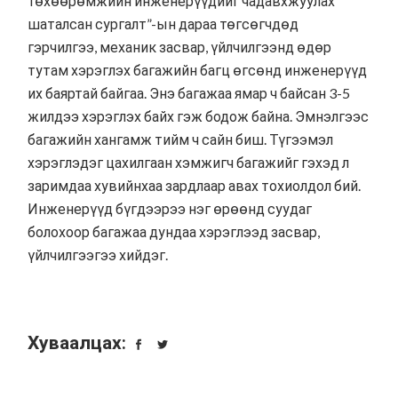
төхөөрөмжийн инженерүүдийг чадавхжуулах
шаталсан сургалт”-ын дараа төгсөгчдөд
гэрчилгээ, механик засвар, үйлчилгээнд өдөр
тутам хэрэглэх багажийн багц өгсөнд инженерүүд
их баяртай байгаа. Энэ багажаа ямар ч байсан 3-5
жилдээ хэрэглэх байх гэж бодож байна. Эмнэлгээс
багажийн хангамж тийм ч сайн биш. Түгээмэл
хэрэглэдэг цахилгаан хэмжигч багажийг гэхэд л
заримдаа хувийнхаа зардлаар авах тохиолдол бий.
Инженерүүд бүгдээрээ нэг өрөөнд суудаг
болохоор багажаа дундаа хэрэглээд засвар,
үйлчилгээгээ хийдэг.
Хуваалцах: