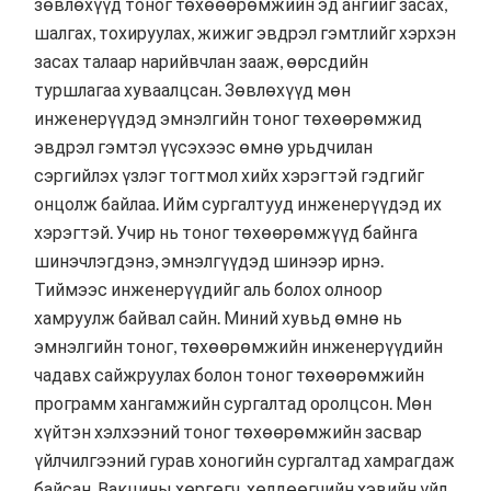
зөвлөхүүд тоног төхөөөрөмжийн эд ангийг засах,
шалгах, тохируулах, жижиг эвдрэл гэмтлийг хэрхэн
засах талаар нарийвчлан зааж, өөрсдийн
туршлагаа хуваалцсан. Зөвлөхүүд мөн
инженерүүдэд эмнэлгийн тоног төхөөрөмжид
эвдрэл гэмтэл үүсэхээс өмнө урьдчилан
сэргийлэх үзлэг тогтмол хийх хэрэгтэй гэдгийг
онцолж байлаа. Ийм сургалтууд инженерүүдэд их
хэрэгтэй. Учир нь тоног төхөөрөмжүүд байнга
шинэчлэгдэнэ, эмнэлгүүдэд шинээр ирнэ.
Тиймээс инженерүүдийг аль болох олноор
хамруулж байвал сайн. Миний хувьд өмнө нь
эмнэлгийн тоног, төхөөрөмжийн инженерүүдийн
чадавх сайжруулах болон тоног төхөөрөмжийн
программ хангамжийн сургалтад оролцсон. Мөн
хүйтэн хэлхээний тоног төхөөрөмжийн засвар
үйлчилгээний гурав хоногийн сургалтад хамрагдаж
байсан. Вакцины хөргөгч, хөлдөөгчийн хэвийн үйл