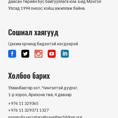
даасан төрийн бус байгууллага юм. Бид Монгол
Улсад 1994 оноос хойш ажиллаж байна.
Сошиал хаягууд
Цахим орчинд бидэнтэй нэгдээрэй
Холбоо барих
Улаанбаатар хот, Чингэлтэй дүүрэг,
1-р хороо, Аризона төв, 4 давхар
+976 11 329365
+976 11 329371 1327
mongolia.secretary@savethechildren.org