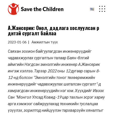
Skip
to
the
content
А.Жансерик: Онол, дадлага хослуулсан үр
дүнтэй сургалт байлаа
2023-01-06
Амжилтын түүх
Саяхан зохион байгуулагдсан инженерүүдийг
чадавхжуулах сургалтын талаар Баян-Өлгий
аймгийн Нэгдсэн эмнэлгийн инженер А.Жансерик
ингэж хэллээ. Тэрээр 2022 оны 12 дугаар сарын 8-
12-нд болсон “Эмнэлгийн тоног төхөөрөмжийн
инженерүүдийг чадавхжуулах шаталсан сургалт”-д
хамрагдсан инженерүүдийн нэг юм. Хүүхдийг Ивээх
Сан “Монгол Улсад Ковид-19 цар тахлын эсрэг хариу
арга хэмжээг сайжруулахад техникийн туслалцаа
үзүүлэх, зорилтод нийцүүлэн тархварзүйн хяналтыг