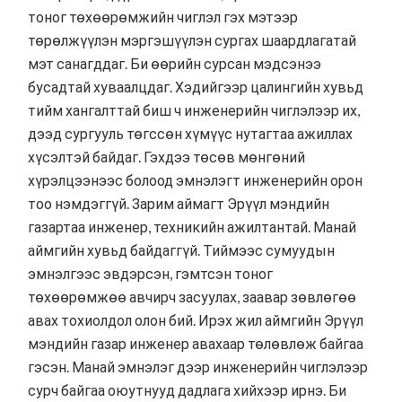
тоног төхөөрөмжийн чиглэл гэх мэтээр
төрөлжүүлэн мэргэшүүлэн сургах шаардлагатай
мэт санагддаг. Би өөрийн сурсан мэдсэнээ
бусадтай хуваалцдаг. Хэдийгээр цалингийн хувьд
тийм хангалттай биш ч инженерийн чиглэлээр их,
дээд сургууль төгссөн хүмүүс нутагтаа ажиллах
хүсэлтэй байдаг. Гэхдээ төсөв мөнгөний
хүрэлцээнээс болоод эмнэлэгт инженерийн орон
тоо нэмдэггүй. Зарим аймагт Эрүүл мэндийн
газартаа инженер, техникийн ажилтантай. Манай
аймгийн хувьд байдаггүй. Тиймээс сумуудын
эмнэлгээс эвдэрсэн, гэмтсэн тоног
төхөөрөмжөө авчирч засуулах, заавар зөвлөгөө
авах тохиолдол олон бий. Ирэх жил аймгийн Эрүүл
мэндийн газар инженер авахаар төлөвлөж байгаа
гэсэн. Манай эмнэлэг дээр инженерийн чиглэлээр
сурч байгаа оюутнууд дадлага хийхээр ирнэ. Би