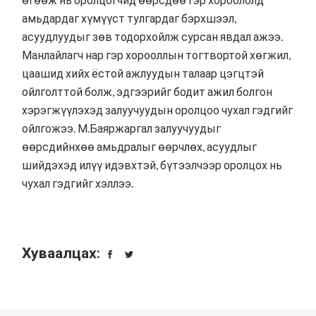
амьдардаг хүмүүст тулгардаг бэрхшээл,
асуудлуудыг зөв тодорхойлж сурсан явдал ажээ.
Манлайлагч нар гэр хорооллын тогтвортой хөгжил,
цаашид хийх ёстой ажлуудын талаар цэгцтэй
ойлголттой болж, эдгээрийг бодит ажил болгон
хэрэгжүүлэхэд залуучуудын оролцоо чухал гэдгийг
ойлгожээ. М.Баяржаргал залуучуудыг
өөрсдийнхөө амьдралыг өөрчлөх, асуудлыг
шийдэхэд илүү идэвхтэй, бүтээлчээр оролцох нь
чухал гэдгийг хэллээ.
Хуваалцах: