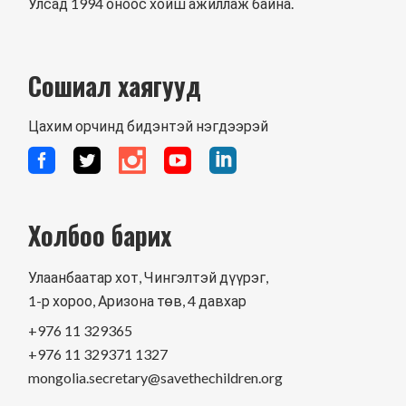
Улсад 1994 оноос хойш ажиллаж байна.
Сошиал хаягууд
Цахим орчинд бидэнтэй нэгдээрэй
Холбоо барих
Улаанбаатар хот, Чингэлтэй дүүрэг,
1-р хороо, Аризона төв, 4 давхар
+976 11 329365
+976 11 329371 1327
mongolia.secretary@savethechildren.org