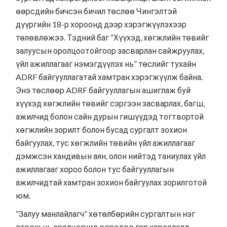
өөрсдийн бичсэн бичил төслөө Чингэлтэй
дүүргийн 18-р хороонд дээр хэрэгжүүлэхээр
төлөвлөжээ. Тэдний баг “Хүүхэд, хөгжлийн төвийг
залуусын оролцоотойгоор засварлан сайжруулах,
үйл ажиллагааг нэмэгдүүлэх нь” төслийг тухайн
ADRF байгууллагатай хамтран хэрэгжүүлж байна.
Энэ төслөөр ADRF байгууллагын ашиглаж буй
хүүхэд хөгжлийн төвийг сэргээн засварлах, багш,
ажилчид болон сайн дурын гишүүдэд тогтвортой
хөгжлийн зорилт болон бусад сургалт зохион
байгуулах, тус хөгжлийн төвийн үйл ажиллагааг
дэмжсэн хандивын аян, олон нийтэд таниулах үйл
ажиллагааг хороо болон тус байгууллагын
ажилчидтай хамтран зохион байгуулах зорилготой
юм.
“Залуу манлайлагч” хөтөлбөрийн сургалтын нэг
өгөөж нь оролцогчид өөрсдөө гэр хороололд