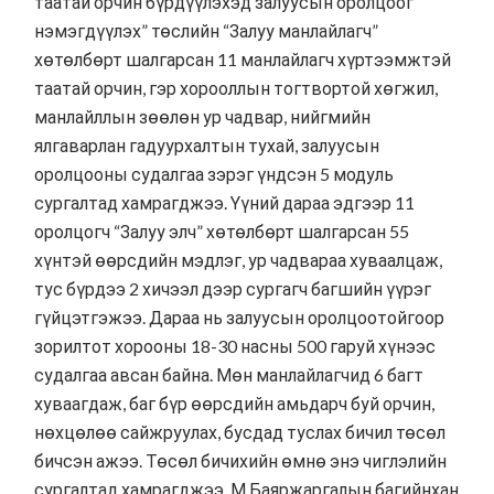
таатай орчин бүрдүүлэхэд залуусын оролцоог
нэмэгдүүлэх” төслийн “Залуу манлайлагч”
хөтөлбөрт шалгарсан 11 манлайлагч хүртээмжтэй
таатай орчин, гэр хорооллын тогтвортой хөгжил,
манлайллын зөөлөн ур чадвар, нийгмийн
ялгаварлан гадуурхалтын тухай, залуусын
оролцооны судалгаа зэрэг үндсэн 5 модуль
сургалтад хамрагджээ. Үүний дараа эдгээр 11
оролцогч “Залуу элч” хөтөлбөрт шалгарсан 55
хүнтэй өөрсдийн мэдлэг, ур чадвараа хуваалцаж,
тус бүрдээ 2 хичээл дээр сургагч багшийн үүрэг
гүйцэтгэжээ. Дараа нь залуусын оролцоотойгоор
зорилтот хорооны 18-30 насны 500 гаруй хүнээс
судалгаа авсан байна. Мөн манлайлагчид 6 багт
хуваагдаж, баг бүр өөрсдийн амьдарч буй орчин,
нөхцөлөө сайжруулах, бусдад туслах бичил төсөл
бичсэн ажээ. Төсөл бичихийн өмнө энэ чиглэлийн
сургалтад хамрагджээ. М.Баяржаргалын багийнхан