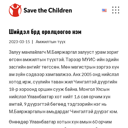
Skip
to
the
content
Шийдэл бүрд оролцоогоо нэм
2023-03-15
Амжилтын түүх
Залуу манлайлагч М.Баяржаргал залууст урам зориг
өгсөн амжилтын түүхтэй. Тэрээр МУИС-ийн эдийн
засгийн ангийг төгссөн. Мөн магистрын зэргээ хүн
ам зүйн сэдвээр хамгаалжээ. Анх 2005 онд нийслэл
хотод ирж, сүүлийн таван жил Чингэлтэй дүүргийн
18-р хороонд оршин сууж байна. Монгол Улсын
нийслэл Улаанбаатар хот нийт 1,6 сая орчим хүн
амтай, 9 дүүрэгтэй бөгөөд тэдгээрийн нэг нь
М.Баяржаргалын амьдардаг Чингэлтэй дүүрэг юм.
Өнөөдөр Улаанбаатар хотын хүн амын 60 орчим