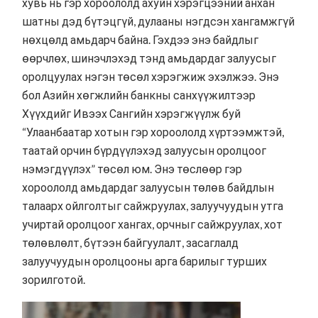
хувь нь гэр хороололд ахуйн хэрэгцээний анхан
шатны дэд бүтэцгүй, дулааны нэгдсэн хангамжгүй
нөхцөлд амьдарч байна. Гэхдээ энэ байдлыг
өөрчлөх, шинэчлэхэд тэнд амьдардаг залуусыг
оролцуулах нэгэн төсөл хэрэгжиж эхэлжээ. Энэ
бол Азийн хөгжлийн банкны санхүүжилтээр
Хүүхдийг Ивээх Сангийн хэрэгжүүлж буй
“Улаанбаатар хотын гэр хороололд хүртээмжтэй,
таатай орчин бүрдүүлэхэд залуусын оролцоог
нэмэгдүүлэх” төсөл юм. Энэ төслөөр гэр
хороололд амьдардаг залуусын төлөв байдлын
талаарх ойлголтыг сайжруулах, залуучуудын утга
учиртай оролцоог хангах, орчныг сайжруулах, хот
төлөвлөлт, бүтээн байгуулалт, засаглалд
залуучуудын оролцооны арга барилыг турших
зорилготой.