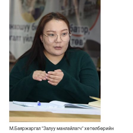
М.Баяржаргал “Залуу манлайлагч” хөтөлбөрийн