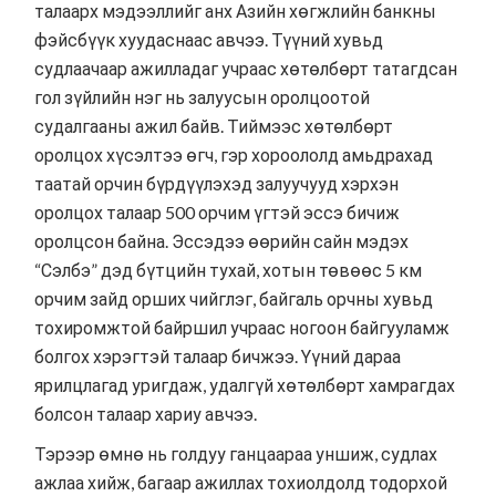
талаарх мэдээллийг анх Азийн хөгжлийн банкны
фэйсбүүк хуудаснаас авчээ. Түүний хувьд
судлаачаар ажилладаг учраас хөтөлбөрт татагдсан
гол зүйлийн нэг нь залуусын оролцоотой
судалгааны ажил байв. Тиймээс хөтөлбөрт
оролцох хүсэлтээ өгч, гэр хороололд амьдрахад
таатай орчин бүрдүүлэхэд залуучууд хэрхэн
оролцох талаар 500 орчим үгтэй эссэ бичиж
оролцсон байна. Эссэдээ өөрийн сайн мэдэх
“Сэлбэ” дэд бүтцийн тухай, хотын төвөөс 5 км
орчим зайд орших чийглэг, байгаль орчны хувьд
тохиромжтой байршил учраас ногоон байгууламж
болгох хэрэгтэй талаар бичжээ. Үүний дараа
ярилцлагад уригдаж, удалгүй хөтөлбөрт хамрагдах
болсон талаар хариу авчээ.
Тэрээр өмнө нь голдуу ганцаараа уншиж, судлах
ажлаа хийж, багаар ажиллах тохиолдолд тодорхой