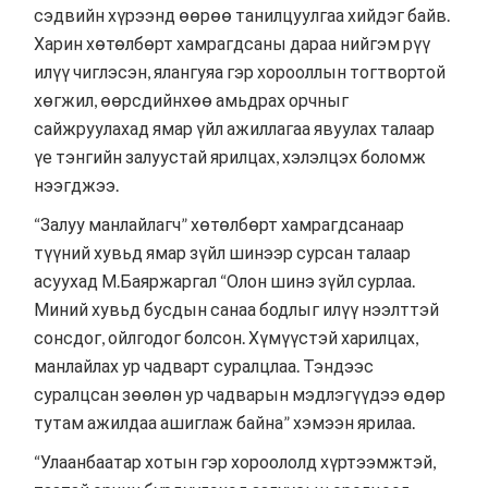
сэдвийн хүрээнд өөрөө танилцуулгаа хийдэг байв.
Харин хөтөлбөрт хамрагдсаны дараа нийгэм рүү
илүү чиглэсэн, ялангуяа гэр хорооллын тогтвортой
хөгжил, өөрсдийнхөө амьдрах орчныг
сайжруулахад ямар үйл ажиллагаа явуулах талаар
үе тэнгийн залуустай ярилцах, хэлэлцэх боломж
нээгджээ.
“Залуу манлайлагч” хөтөлбөрт хамрагдсанаар
түүний хувьд ямар зүйл шинээр сурсан талаар
асуухад М.Баяржаргал “Олон шинэ зүйл сурлаа.
Миний хувьд бусдын санаа бодлыг илүү нээлттэй
сонсдог, ойлгодог болсон. Хүмүүстэй харилцах,
манлайлах ур чадварт суралцлаа. Тэндээс
суралцсан зөөлөн ур чадварын мэдлэгүүдээ өдөр
тутам ажилдаа ашиглаж байна” хэмээн ярилаа.
“Улаанбаатар хотын гэр хороололд хүртээмжтэй,