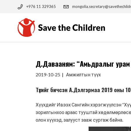
Skip
to
+976 11 329365
mongolia.secretary@savethechild
the
content
Д.Давааням: “Амьдралыг урам 
2019-10-25
Амжилтын түүх
Түүхийг бичсэн А.Дэлгэрмаа 2019 оны 1
Хүүхдийг Ивээх Сангийн хэрэгжүүлсэн “Хү
зорилгынхоо араас тууштай хөдөлмөрлөсөн
олон хүүхэд, залууст зааж сургаж байна.