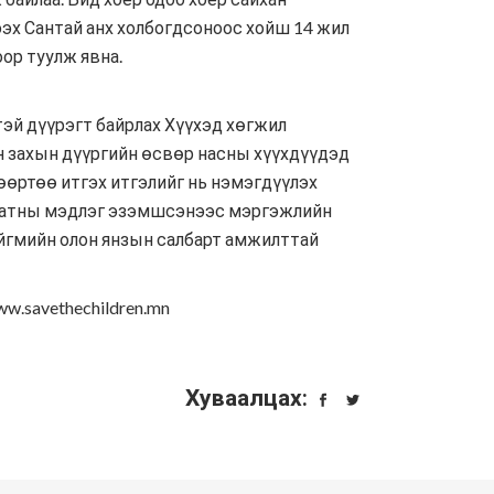
ээх Сантай анх холбогдсоноос хойш 14 жил
ор туулж явна.
эй дүүрэгт байрлах Хүүхэд хөгжил
н захын дүүргийн өсвөр насны хүүхдүүдэд
 өөртөө итгэх итгэлийг нь нэмэгдүүлэх
ы шатны мэдлэг эзэмшсэнээс мэргэжлийн
нийгмийн олон янзын салбарт амжилттай
w.savethechildren.mn
Хуваалцах: