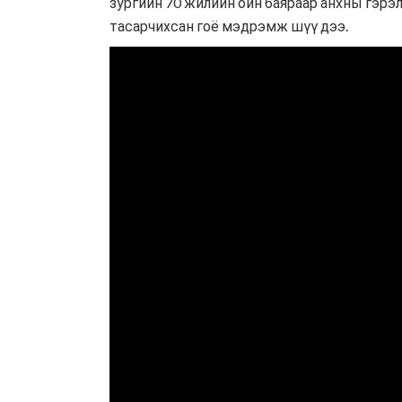
зургийн 70 жилийн ойн баяраар анхны гэрэл
тасарчихсан гоё мэдрэмж шүү дээ.