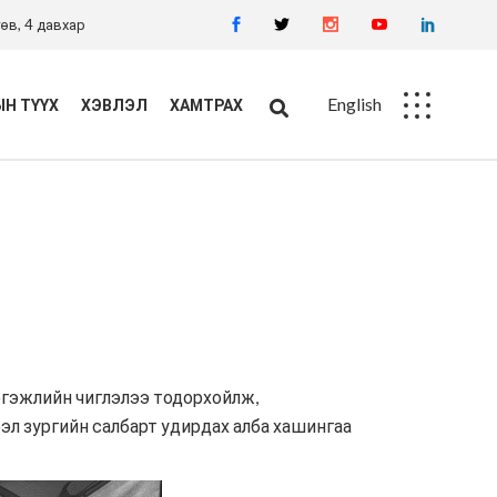
өв, 4 давхар
English
Н ТҮҮХ
ХЭВЛЭЛ
ХАМТРАХ
Ажлын байр
Худалдан авалт
ргэжлийн чиглэлээ тодорхойлж,
л зургийн салбарт удирдах алба хашингаа