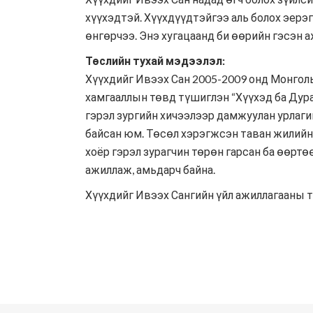
хүүхэдтэй. Хүүхдүүдтэйгээ аль болох эерэ
өнгөрчээ. Энэ хугацаанд би өөрийн гэсэн 
Төслийн тухай мэдээлэл:
Хүүхдийг Ивээх Сан 2005-2009 онд Монгол
хамгааллын төвд түшиглэн “Хүүхэд ба Дура
гэрэл зургийн хичээлээр дамжуулан урлагий
байсан юм. Төсөл хэрэгжсэн таван жилийн
хоёр гэрэл зурагчин төрөн гарсан ба өөртө
ажиллаж, амьдарч байна.
Хүүхдийг Ивээх Сангийн үйл ажиллагааны ту