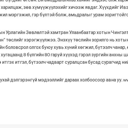
г харилцаж, зөв хүмүүжүүлэхийг хичээж явдаг. Хүүхдийг Ив
ажил мэргэжил, гэр бүлтэй болж, амьдралыг урам зоригтойго
ын Урлагийн Зөвлөлтэй хамтран Улаанбаатар хотын Чингэлт
н” төслийг хэрэгжүүлжээ. Энэхүү төслийн зорилго нь хоты
н боловсрол олгох буюу хувь хүний хөгжил, бүтээлч чанар,
 хугацаанд 8 бүлгийн 80 гаруй хүүхэд гэрэл зургийн анхн
ө итгэх итгэл, бүтээлч чадварт суралцсан бусад сурагчид 
хай дэлгэрэнгүй мэдээллийг дараах холбоосоор авна уу. ww