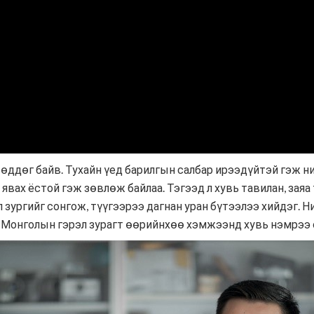
өддөг байв. Тухайн үед барилгын салбар ирээдүйтэй гэж н
 явах ёстой гэж зөвлөж байлаа. Тэгээд л хувь тавилан, зая
 зургийг сонгож, түүгээрээ дагнан уран бүтээлээ хийдэг. 
, Монголын гэрэл зурагт өөрийнхөө хэмжээнд хувь нэмрээ 