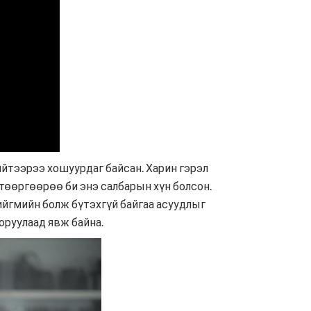
ийтээрээ хошуурдаг байсан. Харин гэрэл
а төөргөөрөө би энэ салбарын хүн болсон.
Нийгмийн болж бүтэхгүй байгаа асуудлыг
оруулаад явж байна.