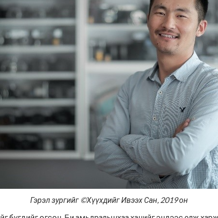
Гэрэл зургийг ©Хүүхдийг Ивээх Сан, 2019 он
йг бүгдийг өгсөн. Би амьдралынхаа ханийг эндээс олж харж 