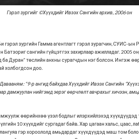
Гэрэл зургийг ©Хүүхдийг Ивээх Сангийн архив, 2006 он
 гэрэл зургийн Гамма агентлагт гэрэл зурагчин, СУИС-ын 
н Батзориг сангийн гүйцэтгэх захирлаар ажилладаг. 2005 он
 ба Дуран” төслийн анхны сурагчдын нэг болсон. Ингэж өөр
ай холбогдсон доо.
Давааням: “9-р ангид байхдаа Хүүхдийг Ивээх Сангийн “Хүүх
гаар дамжуулан нийгэмд эерэг өөрчлөлт авчрахыг хичээн, ам
дамжуулж өөрийнхөө үзэл бодлыг илэрхийлэхэд хүүхдүүдэд т
үлгийн 10 хүүхдийг сургадаг байв. Хар цагаан хальс, цаас, 
 ялангуяа гэр хороололд амьдардаг хүүхдүүдэд маш том бол