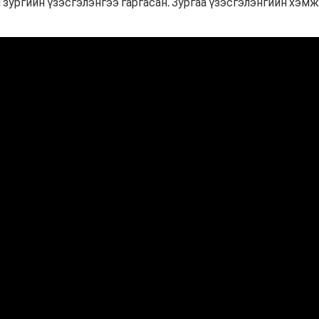
 зургийн үзэсгэлэнгээ гаргасан. Зургаа үзэсгэлэнгийн хэмж