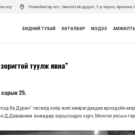
ren.org
Улаанбаатар хот, Чингэлтэй дүүрэг, 1-р хороо, Аризона т
БИДНИЙ ТУХАЙ
ХӨТӨЛБӨР
МЭДЭЭ
АМЖИЛТЫ
Үйл ажиллагаа
Хүүхэд хамгааллын
зоригтой туулж явна”
хөтөлбөр
Удирдлагын баг
Хүүхэд хамгааллын арга
Хүүхэд хамгааллын бодлого
зүйн төв
Тэмдэглэлт ой
Хүүхдийн эрхийн засаглал
0 сарын 25.
хөтөлбөр
Холбоо барих
Боловсролын хөтөлбөр
үхэд ба Дуран” төсөлд хоёр жил хамрагдахдаа ирээдүйн мэ
 Д.Давааням өнөөдөр зорьсондоо хүрч, Монгол улсын гэрэ
Хүүхдийн ядуурлыг
бууруулах хөтөлбөр
Эрүүл мэндийн төсөл