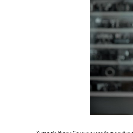
Хүүхдийг Ивээх Сан надад өгч болох зүйлси