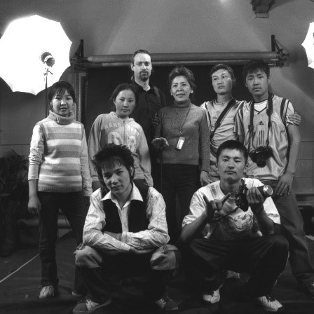
Хүмүүнлэгийн тусламж/Уур
амьсгалын өөрчлөлтийн
хөтөлбөр
Кампанит ажил
Хэрэгжүүлсэн төслүүд