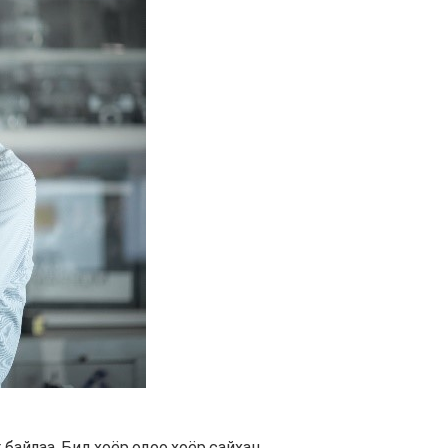
байлаа. Бид хоёр одоо хоёр сайхан