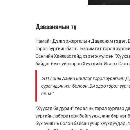
Даваанямын түүх
Намайг Дэлгэржаргалын Давааням гэдэг. Би
гэрэл зургийн багш, Баримтат гэрэл зургий
Сангийн Хайлаастайд хэрэгжүүлсэн “Хүүхэд
байдаг бүх зүйлээрээ Хүүхдийг Ивээх Сант
2017 оны Азийн шилдэг гэрэл зурагчин Д.
сурагчдын нэг болсон. Би одоо гэрэл зур
явна.”
“Хүүхэд ба дуран” төсөл нь гэрэл зургаар 
зургийн лаборатори байгуулж, жил бүр нэг б
бүх зүйл нь бэлэн байсан учир хүүхдүүдэд,