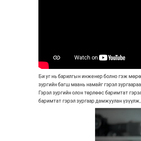
Би уг нь барилгын инженер болно гэж мөрө
зургийн багш маань намайг гэрэл зургаараа
Гэрэл зургийн олон төрлөөс баримтат гэрэл
баримтат гэрэл зургаар дамжуулан үзүүлж