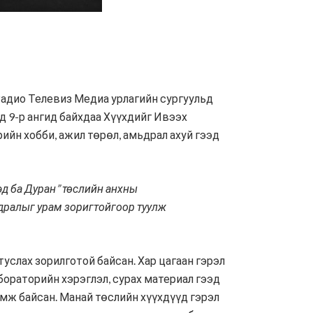
Радио Телевиз Медиа урлагийн сургуульд
д 9-р ангид байхдаа Хүүхдийг Ивээх
ийн хобби, ажил төрөл, амьдрал ахуй гээд
эд ба Дуран” төслийн анхны
ьдралыг урам зоригтойгоор туулж
услах зорилготой байсан. Хар цагаан гэрэл
лабораторийн хэрэглэл, сурах материал гээд
омж байсан. Манай төслийн хүүхдүүд гэрэл