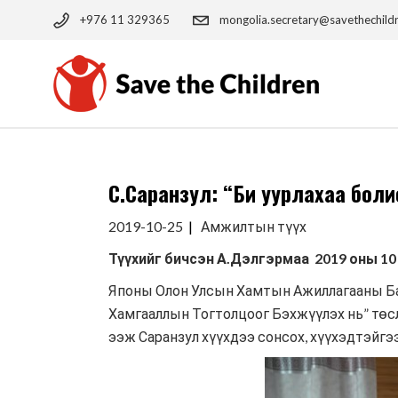
Skip
to
+976 11 329365
mongolia.secretary@savethechild
the
content
С.Саранзул: “Би уурлахаа боли
2019-10-25
Амжилтын түүх
Түүхийг бичсэн А.Дэлгэрмаа 2019 оны 10 
Японы Олон Улсын Хамтын Ажиллагааны Ба
Хамгааллын Тогтолцоог Бэхжүүлэх нь” төсл
ээж Саранзул хүүхдээ сонсох, хүүхэдтэйгэ