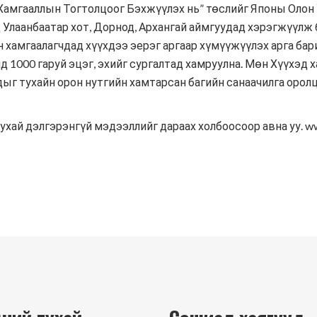
 Хамгааллын Тогтолцоог Бэхжүүлэх нь” төслийг Японы Оло
лаанбаатар хот, Дорнод, Архангай аймгуудад хэрэгжүүлж б
ан хамгаалагчдад хүүхдээ эерэг аргаар хүмүүжүүлэх арга ба
 1000 гаруй эцэг, эхийг сургалтад хамруулна. Мөн Хүүхэд 
ыг тухайн орон нутгийн хамтарсан багийн санаачилга орол
хай дэлгэрэнгүй мэдээллийг дараах холбоосоор авна уу. ww