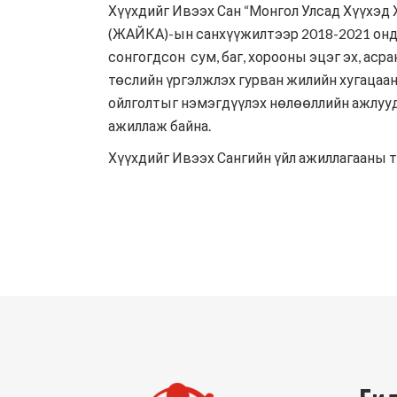
Хүүхдийг Ивээх Сан “Монгол Улсад Хүүхэд
(ЖАЙКА)-ын санхүүжилтээр 2018-2021 онд У
сонгогдсон сум, баг, хорооны эцэг эх, аср
төслийн үргэлжлэх гурван жилийн хугацаанд
ойлголтыг нэмэгдүүлэх нөлөөллийн ажлууд
ажиллаж байна.
Хүүхдийг Ивээх Сангийн үйл ажиллагааны ту