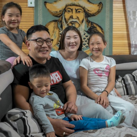
Хүмүүнлэгийн тусламж/Уур
амьсгалын өөрчлөлтийн
хөтөлбөр
Кампанит ажил
Хэрэгжүүлсэн төслүүд