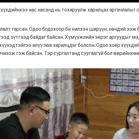
үүхдийнхээ нас насанд нь тохируулж харилцах аргачлалыг с
члөлт гарсан. Одоо бодохоор би нилээн ширүүн, хөндий ээж 
 гээд зүтгээд байдаг байсан. Хүмүүжлийн эерэг аргуудыг мэ
хүүхэдтэйгээ илүү зөв харилцдаг болсон. Одоо хоёр хүүхди
лчихож гэж байсан. Тэр сургалтанд суугаагүй бол өөрийнхө