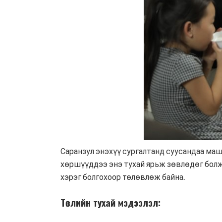
Саранзул энэхүү сургалтанд суусандаа маш 
хөршүүддээ энэ тухай ярьж зөвлөдөг болжэ
хэрэг болгохоор төлөвлөж байна.
Төслийн тухай мэдээлэл: