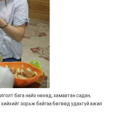
голт бага найз нөхөд, хамаатан садан,
 хийхийг зорьж байгаа бөгөөд удахгүй ажил