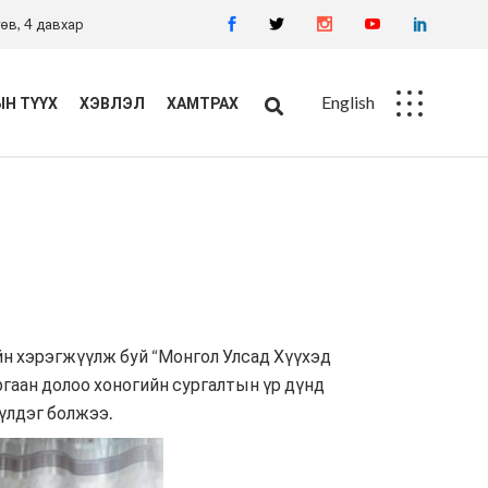
өв, 4 давхар
English
Н ТҮҮХ
ХЭВЛЭЛ
ХАМТРАХ
Ажлын байр
Худалдан авалт
н хэрэгжүүлж буй “Монгол Улсад Хүүхэд
ргаан долоо хоногийн сургалтын үр дүнд
үлдэг болжээ.