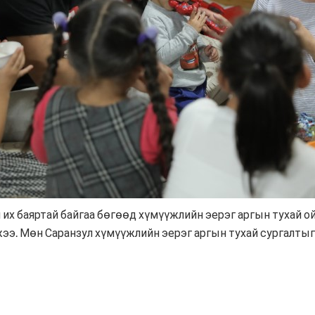
их баяртай байгаа бөгөөд хүмүүжлийн эерэг аргын тухай ойл
э. Мөн Саранзул хүмүүжлийн эерэг аргын тухай сургалтыг