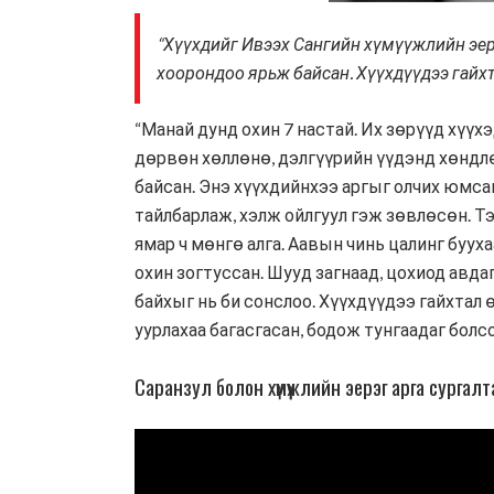
“Хүүхдийг Ивээх Сангийн хүмүүжлийн эерэ
хоорондоо ярьж байсан. Хүүхдүүдээ гайхт
“Манай дунд охин 7 настай. Их зөрүүд хүүх
дөрвөн хөллөнө, дэлгүүрийн үүдэнд хөндлөн
байсан. Энэ хүүхдийнхээ аргыг олчих юмса
тайлбарлаж, хэлж ойлгуул гэж зөвлөсөн. Тэ
ямар ч мөнгө алга. Аавын чинь цалинг бууха
охин зогтуссан. Шууд загнаад, цохиод авда
байхыг нь би сонслоо. Хүүхдүүдээ гайхтал 
уурлахаа багасгасан, бодож тунгаадаг болсо
Саранзул болон хүмүүжлийн эерэг арга сургалтан