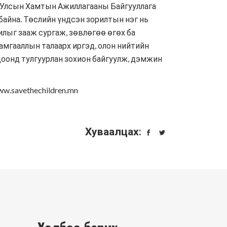
н Улсын Хамтын Ажиллагааны Байгууллага
айна. Төслийн үндсэн зорилтын нэг нь
рилыг зааж сургаж, зөвлөгөө өгөх ба
хамгааллын талаарх иргэд, олон нийтийн
цоонд тулгуурлан зохион байгуулж, дэмжин
w.savethechildren.mn
Хуваалцах: