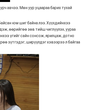
урч авчээ. Мөн уур уцаараа барих тухай
байсан юм шиг байна лээ. Хүүхдийнхээ
дэж, өөрийгөө зөв тийш чиглүүлэх, уураа
йнхээ үгийг сайн сонсож, ярилцаж, дотно
өрөө зүтгэдэг, ширүүлдэг хэвээрээ л байгаа