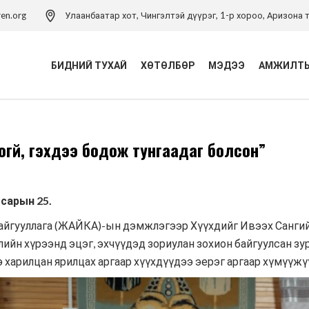
ren.org
Улаанбаатар хот, Чингэлтэй дүүрэг, 1-р хороо, Аризона т
БИДНИЙ ТУХАЙ
ХӨТӨЛБӨР
МЭДЭЭ
АМЖИЛТЫ
Үйл ажиллагаа
Хүүхэд хамгааллын
огүй, гэхдээ бодож тунгаадаг болсон”
хөтөлбөр
Удирдлагын баг
Хүүхэд хамгааллын арга
Хүүхэд хамгааллын бодлого
зүйн төв
Тэмдэглэлт ой
сарын 25.
Хүүхдийн эрхийн засаглал
хөтөлбөр
Холбоо барих
йгууллага (ЖАЙКА)-ын дэмжлэгээр Хүүхдийг Ивээх Сангий
ийн хүрээнд эцэг, эхчүүдэд зориулан зохион байгуулсан зу
Боловсролын хөтөлбөр
э харилцан ярилцах аргаар хүүхдүүдээ эерэг аргаар хүмүүжү
Хүүхдийн ядуурлыг
бууруулах хөтөлбөр
Эрүүл мэндийн төсөл