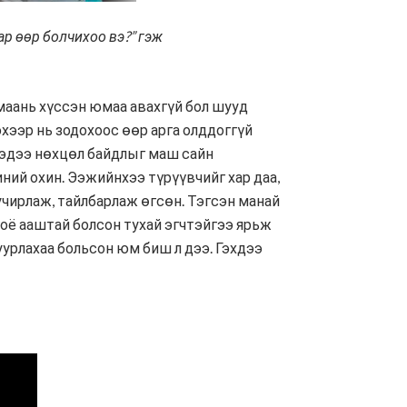
р өөр болчихоо вэ?” гэж
 маань хүссэн юмаа авахгүй бол шууд
эхээр нь зодохоос өөр арга олддоггүй
хдэдээ нөхцөл байдлыг маш сайн
иний охин. Ээжийнхээ түрүүвчийг хар даа,
х учирлаж, тайлбарлаж өгсөн. Тэгсэн манай
гоё ааштай болсон тухай эгчтэйгээ ярьж
уурлахаа больсон юм биш л дээ. Гэхдээ