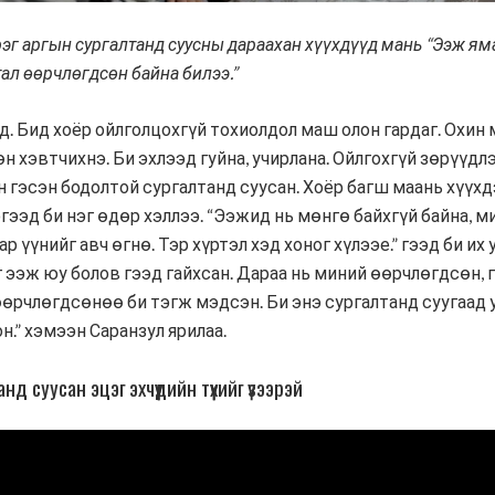
г аргын сургалтанд суусны дараахан хүүхдүүд мань “Ээж яма
ал өөрчлөгдсөн байна билээ.”
эд. Бид хоёр ойлголцохгүй тохиолдол маш олон гардаг. Охин
 хэвтчихнэ. Би эхлээд гуйна, учирлана. Ойлгохгүй зөрүүдл
н гэсэн бодолтой сургалтанд суусан. Хоёр багш маань хүү
гээд би нэг өдөр хэллээ. “Ээжид нь мөнгө байхгүй байна, м
ар үүнийг авч өгнө. Тэр хүртэл хэд хоног хүлээе.” гээд би и
г ээж юу болов гээд гайхсан. Дараа нь миний өөрчлөгдсөн, 
өөрчлөгдсөнөө би тэгж мэдсэн. Би энэ сургалтанд суугаад 
н.” хэмээн Саранзул ярилаа.
д суусан эцэг эхчүүдийн түүхийг үзээрэй