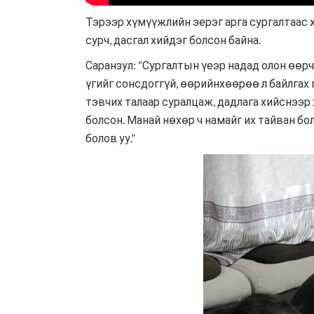
Тэрээр хүмүүжлийн эерэг арга сургалтаас х
сурч, дасгал хийдэг болсон байна.
Саранзул: “Сургалтын үеэр надад олон өөр
үгийг сонсдоггүй, өөрийнхөөрөө л байлгах
тэвчих талаар суралцаж, дадлага хийснээр 
болсон. Манай нөхөр ч намайг их тайван бо
болов уу.”