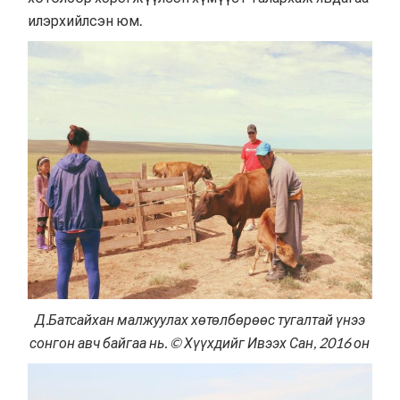
илэрхийлсэн юм.
Д.Батсайхан малжуулах хөтөлбөрөөс тугалтай үнээ
сонгон авч байгаа нь. © Хүүхдийг Ивээх Сан, 2016 он