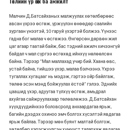
Төслийн үр өгөөж ба амжилт
Малчин Д.Батсайханых малжуулах хөтөлбөрөөс
авсан үхрээ өсгөж, үржүүлэн өнөөдөр саалийн
зургаан үнээтэй, 10 гаруй үхэртэй болжээ. Үүнээс
гадна бог малаа ч өсгөжээ. Өнгөрсөн дөрвөн жил
цаг агаар таатай байж, бас тэдний ажилч хичээнгүй
байдал ч мал сүргээ өсгөхөд ийнхүү нөлөөлсөн
байна. Тэрээр “Мал маллахад учир бий. Хаана өвс,
устай байна, тийшээ үхэр, малаа бэлчээнэ. Үхрээ
тугаллах хугацааг нь мэдэж, гэртээ ойр байлгаж,
төлөө эсэн мэнд бойжуулах ёстой” гэлээ. Эднийх
цаашид үхэр, адуугаа түлхүү өсгөж, амьдрал
ахуйгаа сайжруулахаар төлөвлөжээ. Д.Батсайхан
хүүхдүүдийнхээ боловсролд анхаардагаа ярьж,
багийн дээдэх охиноо эмч болгох хүсэлтэй явдагаа
ярьж байлаа. Тэрээр мөн буянт малтай болгож,
хөтөлбөр хэрэгжүүлсэн хүмүүст талархаж явдагаа