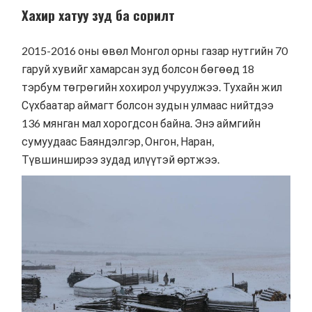
Хахир хатуу зуд ба сорилт
2015-2016 оны өвөл Монгол орны газар нутгийн 70
гаруй хувийг хамарсан зуд болсон бөгөөд 18
тэрбум төгрөгийн хохирол учруулжээ. Тухайн жил
Сүхбаатар аймагт болсон зудын улмаас нийтдээ
136 мянган мал хорогдсон байна. Энэ аймгийн
сумуудаас Баяндэлгэр, Онгон, Наран,
Түвшинширээ зудад илүүтэй өртжээ.