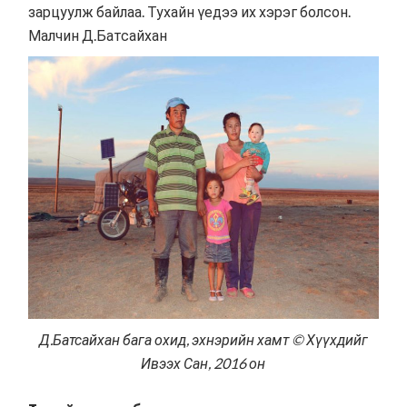
зарцуулж байлаа. Тухайн үедээ их хэрэг болсон.
Малчин Д.Батсайхан
Д.Батсайхан бага охид, эхнэрийн хамт © Хүүхдийг
Ивээх Сан, 2016 он