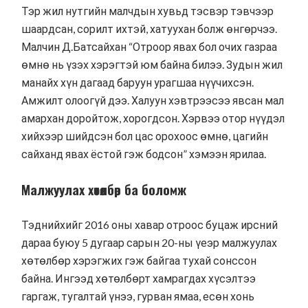
Тэр жил нутгийн малчдын хувьд тэсвэр тэвчээр
шаардсан, сорилт ихтэй, хатуухан болж өнгөрчээ.
Малчин Д.Батсайхан “Отроор явах бол очих газраа
өмнө нь үзэх хэрэгтэй юм байна билээ. Зудын жил
манайх хүн дагаад баруун урагшаа нүүчихсэн.
Амжилт олоогүй дээ. Халуун хэвтрээсээ явсан мал
амархан доройтож, хорогдсон. Хэрвээ отор нүүдэл
хийхээр шийдсэн бол цас орохоос өмнө, цагийн
сайханд явах ёстой гэж бодсон” хэмээн ярилаа.
Малжуулах хөтөлбөр ба боломж
Тэднийхийг 2016 оны хавар отроос буцаж ирсний
дараа буюу 5 дугаар сарын 20-ны үеэр малжуулах
хөтөлбөр хэрэгжих гэж байгаа тухай сонссон
байна. Ингээд хөтөлбөрт хамрагдах хүсэлтээ
гаргаж, тугалтай үнээ, гурван ямаа, есөн хонь