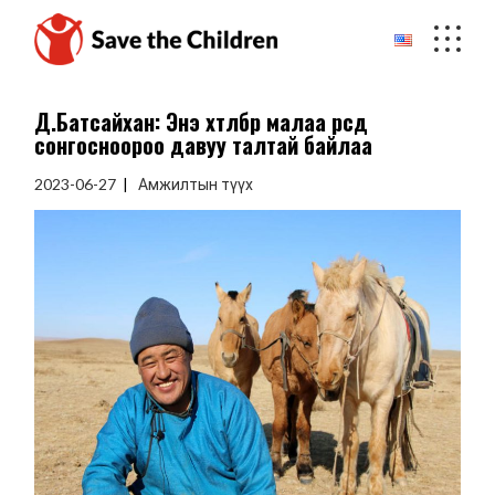
Skip
to
the
content
Д.Батсайхан: Энэ хөтөлбөр малаа өөрсдөө
сонгосноороо давуу талтай байлаа
2023-06-27
Амжилтын түүх