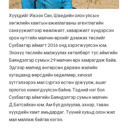
Хүүхдийг Ивээх Сан, Шведийн олон улсын
хөгжлийн хамтын ажиллагааны агентлагийн
санхүүжилтээр өвөлжилт, хаваржилт хүндэрсэн
орон нутгийн малчин өрхийг дэмжих төслийг
Сүхбаатар аймагт 2016 онд хэрэгжүүлсэн юм.
Энэхүү төслийн малжуулах хөтөлбөрт тус аймгийн
Баяндэлгэр сумын 29 малчин өрх хамрагдаж байв.
Эдгээр малчид өнгөрсөн дөрвөн жилийн
хугацаанд өөрсдийн хөдөлмөр, хичээл
зүтгэлээрээ мал сүргээ өсгөн үржүүлж, ашиг
орлогоо нэмэгдүүлсэн байна. Тэдний нэг бол
Сүхбаатар аймгийн Баяндэлгэр сумын малчин
Д.Батсайхан юм. Ам бүл долуулаа, эхнэр, таван
хүүхдийн хамт амьдардаг. Түүний хувьд олон жил
мал маллаж байгаа нэгэн.