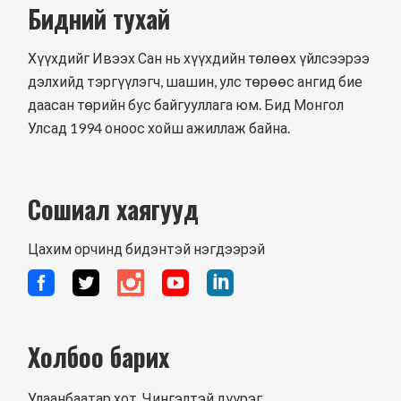
Бидний тухай
Хүүхдийг Ивээх Сан нь хүүхдийн төлөөх үйлсээрээ
дэлхийд тэргүүлэгч, шашин, улс төрөөс ангид бие
даасан төрийн бус байгууллага юм. Бид Монгол
Улсад 1994 оноос хойш ажиллаж байна.
Сошиал хаягууд
Цахим орчинд бидэнтэй нэгдээрэй
Холбоо барих
Улаанбаатар хот, Чингэлтэй дүүрэг,