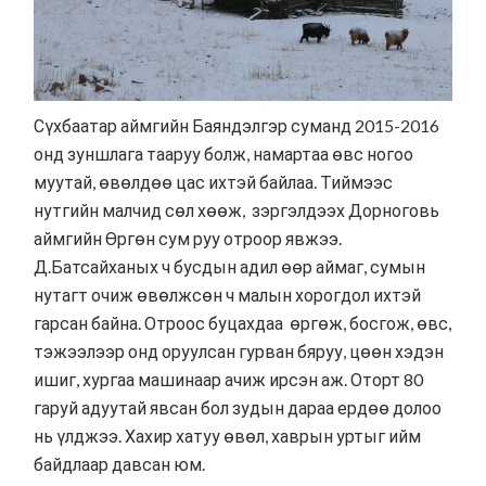
Сүхбаатар аймгийн Баяндэлгэр суманд 2015-2016
онд зуншлага тааруу болж, намартаа өвс ногоо
муутай, өвөлдөө цас ихтэй байлаа. Тиймээс
нутгийн малчид сөл хөөж, зэргэлдээх Дорноговь
аймгийн Өргөн сум руу отроор явжээ.
Д.Батсайханых ч бусдын адил өөр аймаг, сумын
нутагт очиж өвөлжсөн ч малын хорогдол ихтэй
гарсан байна. Отроос буцахдаа өргөж, босгож, өвс,
тэжээлээр онд оруулсан гурван бяруу, цөөн хэдэн
ишиг, хургаа машинаар ачиж ирсэн аж. Оторт 80
гаруй адуутай явсан бол зудын дараа ердөө долоо
нь үлджээ. Хахир хатуу өвөл, хаврын уртыг ийм
байдлаар давсан юм.