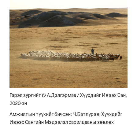
Гэрэл зургийг © А.Дэлгэрмаа / Хүүхдийг Ивээх Сан,
2020 он
Амжилтын түүхийг бичсэн: Ч.Батпүрэв, Хүүхдийг
Ивээх Сангийн Мэдээлэл харилцааны зөвлөх