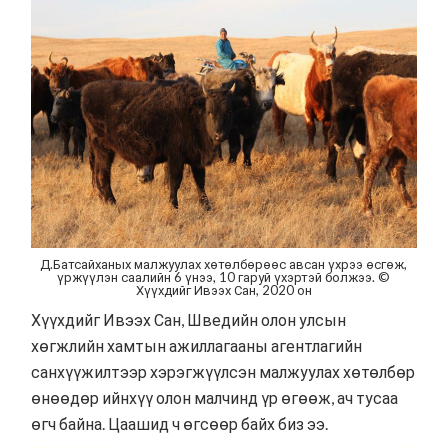
Д.Батсайханых малжуулах хөтөлбөрөөс авсан үхрээ өсгөж,
үржүүлэн саалийн 6 үнээ, 10 гаруй үхэртэй болжээ. ©
Хүүхдийг Ивээх Сан, 2020 он
Хүүхдийг Ивээх Сан, Шведийн олон улсын
хөгжлийн хамтын ажиллагааны агентлагийн
санхүүжилтээр хэрэгжүүлсэн малжуулах хөтөлбөр
өнөөдөр ийнхүү олон малчинд үр өгөөж, ач тусаа
өгч байна. Цаашид ч өгсөөр байх биз ээ.