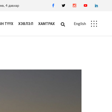
өв, 4 давхар
English
Н ТҮҮХ
ХЭВЛЭЛ
ХАМТРАХ
Ажлын байр
Худалдан авалт