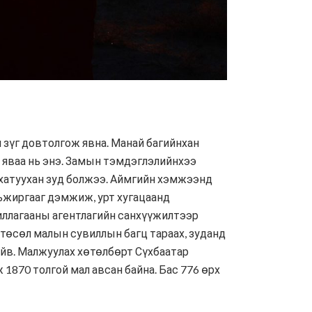
 зүг довтолгож явна. Манай багийнхан
 яваа нь энэ. Замын тэмдэглэлийнхээ
 хатуухан зуд болжээ. Аймгийн хэмжээнд
мьжиргааг дэмжиж, урт хугацаанд
иллагааны агентлагийн санхүүжилтээр
төсөл малын сувиллын багц тараах, зуданд
айв. Малжуулах хөтөлбөрт Сүхбаатар
1870 толгой мал авсан байна. Бас 776 өрх