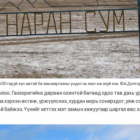
600 гаруй хүн амтай ба амьжиргааны үндэс нь мал аж ахуй юм. ©А.Дэлгэр
лоо. Ганзоригийнх дөрвөн охинтой бөгөөд одоо тав дахь үр
 хэрхэн өсгөж, үржүүлснээ, хурдан морь сонирхдог, уяж со
эй байжээ. Үүнийг илтгэх мэт замын хажуугаар шаргал өвс ха