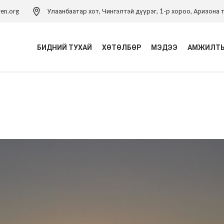
ren.org
Улаанбаатар хот, Чингэлтэй дүүрэг, 1-р хороо, Аризона т
БИДНИЙ ТУХАЙ
ХӨТӨЛБӨР
МЭДЭЭ
АМЖИЛТЫ
Үйл ажиллагаа
Хүүхэд хамгааллын
хөтөлбөр
Удирдлагын баг
Хүүхэд хамгааллын арга
Хүүхэд хамгааллын бодлого
зүйн төв
Тэмдэглэлт ой
Хүүхдийн эрхийн засаглал
хөтөлбөр
Холбоо барих
Боловсролын хөтөлбөр
Хүүхдийн ядуурлыг
бууруулах хөтөлбөр
Эрүүл мэндийн төсөл