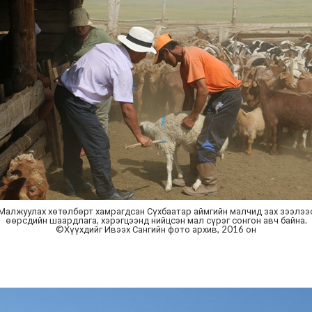
Малжуулах хөтөлбөрт хамрагдсан Сүхбаатар аймгийн малчид зах зээлээ
өөрсдийн шаардлага, хэрэгцээнд нийцсэн мал сүрэг сонгон авч байна.
©Хүүхдийг Ивээх Сангийн фото архив, 2016 он