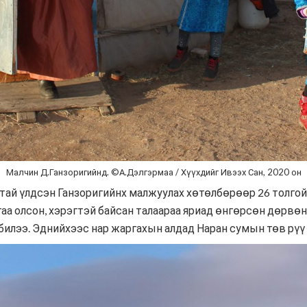
Малчин Д.Ганзоригийнд. ©А.Дэлгэрмаа / Хүүхдийг Ивээх Сан, 2020 он
лтай үлдсэн Ганзоригийнх малжуулах хөтөлбөрөөр 26 толгой
аа олсон, хэрэгтэй байсан талаараа яриад өнгөрсөн дөрвөн
 билээ. Эднийхээс нар жаргахын алдад Наран сумын төв рүү