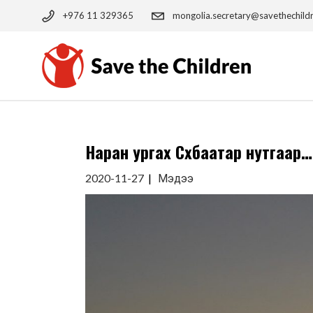
Skip
to
+976 11 329365
mongolia.secretary@savethechild
the
content
Наран ургах Сүхбаатар нутгаар…
2020-11-27
Мэдээ