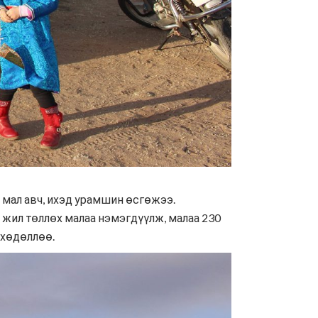
 мал авч, ихэд урамшин өсгөжээ.
 жил төллөх малаа нэмэгдүүлж, малаа 230
 хөдөллөө.