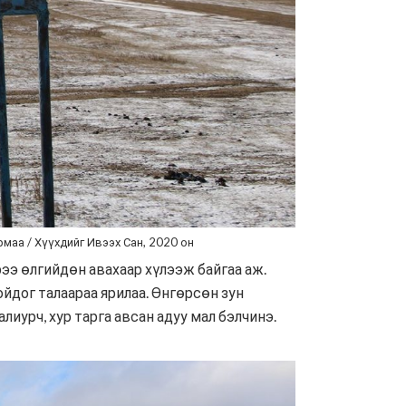
маа / Хүүхдийг Ивээх Сан, 2020 он
ээ өлгийдөн авахаар хүлээж байгаа аж.
йдог талаараа ярилаа. Өнгөрсөн зун
лиурч, хур тарга авсан адуу мал бэлчинэ.