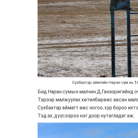
Сүхбаатар аймгийн Наран сум нь 1
Бид Наран сумын малчин Д.Ганзоригийнд оч
Тэрээр малжуулах хөтөлбөрөөс авсан малаа
Сүхбаатар аймагт өвс ногоо, хур бороо ихт
Тэд ах, дүүсээрээ нэг доор нутагладаг аж.