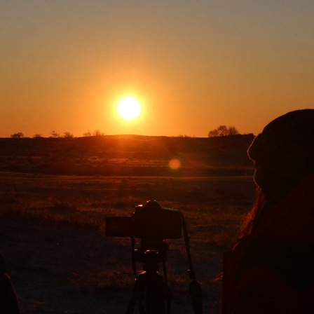
Хүмүүнлэгийн тусламж/Уур
амьсгалын өөрчлөлтийн
хөтөлбөр
Кампанит ажил
Хэрэгжүүлсэн төслүүд