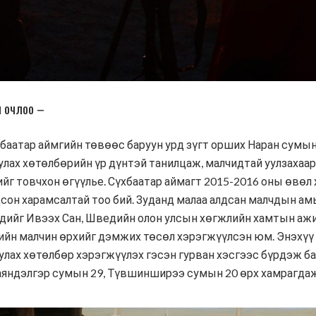
н очлоо –
баатар аймгийн төвөөс баруун урд зүгт орших Наран сумын
ах хөтөлбөрийн үр дүнтэй танилцаж, малчидтай уулзахаар
йг товчхон өгүүлье. Сүхбаатар аймагт 2015-2016 оны өвөл
дсон харамсалтай тоо бий. Зуданд малаа алдсан малчдын а
хдийг Ивээх Сан, Шведийн олон улсын хөгжлийн хамтын аж
ийн малчин өрхийг дэмжих төсөл хэрэгжүүлсэн юм. Энэхүү 
улах хөтөлбөр хэрэгжүүлэх гэсэн гурван хэсгээс бүрдэж б
аяндэлгэр сумын 29, Түвшинширээ сумын 20 өрх хамрагдаж 