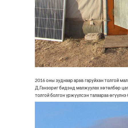
2016 оны зуднаар арав гаруйхан толгой ма
Д.Ганзориг бидэнд малжуулах хөтөлбөр цаг
толгой болгон үржүүлсэн талаараа өгүүлнэ