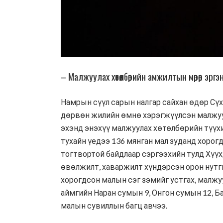
– Малжуулах хөтөлбөрийн амжилтын мөрөөр эргэ
Намрын сүүл сарын налгар сайхан өдөр Сүх
дөрвөн жилийн өмнө хэрэгжүүлсэн малжуул
эхэнд энэхүү малжуулах хөтөлбөрийн түүхи
тухайн үедээ 136 мянган мал зуданд хорог
тогтвортой байдлаар сэргээхийн тулд Хүү
өвөлжилт, хаваржилт хүндэрсэн орон нутг
хорогдсон малын сэг зэмийг устгах, малжу
аймгийн Наран сумын 9, Онгон сумын 12, Б
малын сувиллын багц авчээ.