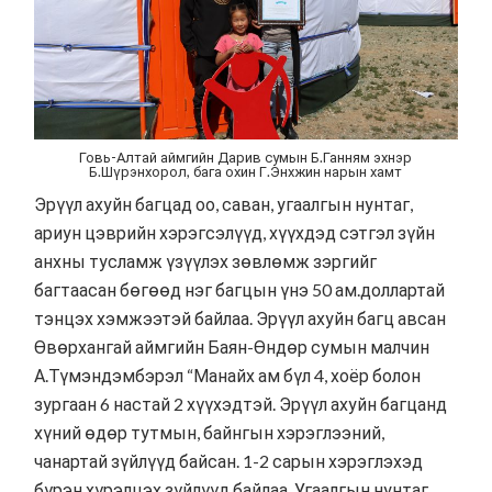
Говь-Алтай аймгийн Дарив сумын Б.Ганням эхнэр
Б.Шүрэнхорол, бага охин Г.Энхжин нарын хамт
Эрүүл ахуйн багцад оо, саван, угаалгын нунтаг,
ариун цэврийн хэрэгсэлүүд, хүүхдэд сэтгэл зүйн
анхны тусламж үзүүлэх зөвлөмж зэргийг
багтаасан бөгөөд нэг багцын үнэ 50 ам.доллартай
тэнцэх хэмжээтэй байлаа. Эрүүл ахуйн багц авсан
Өвөрхангай аймгийн Баян-Өндөр сумын малчин
А.Түмэндэмбэрэл “Манайх ам бүл 4, хоёр болон
зургаан 6 настай 2 хүүхэдтэй. Эрүүл ахуйн багцанд
хүний өдөр тутмын, байнгын хэрэглээний,
чанартай зүйлүүд байсан. 1-2 сарын хэрэглэхэд
бүрэн хүрэлцэх зүйлүүд байлаа. Угаалгын нунтаг