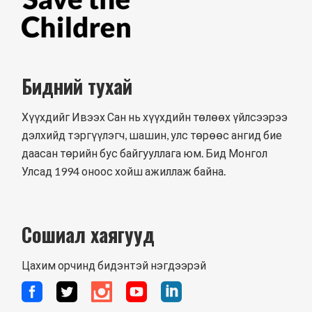
Бидний тухай
Хүүхдийг Ивээх Сан нь хүүхдийн төлөөх үйлсээрээ
дэлхийд тэргүүлэгч, шашин, улс төрөөс ангид бие
даасан төрийн бус байгууллага юм. Бид Монгол
Улсад 1994 оноос хойш ажиллаж байна.
Сошиал хаягууд
Цахим орчинд бидэнтэй нэгдээрэй