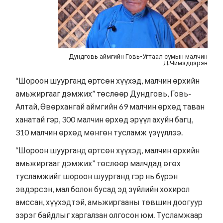
Дундговь аймгийн Говь-Угтаал сумын малчин
Д.Чимэдцэрэн
“Шороон шуурганд өртсөн хүүхэд, малчин өрхийн
амьжиргааг дэмжих” төслөөр Дундговь, Говь-
Алтай, Өвөрхангай аймгийн 69 малчин өрхөд таван
ханатай гэр, 300 малчин өрхөд эрүүл ахуйн багц,
310 малчин өрхөд мөнгөн тусламж үзүүллээ.
“Шороон шуурганд өртсөн хүүхэд, малчин өрхийн
амьжиргааг дэмжих” төслөөр малчдад өгөх
тусламжийг шороон шуурганд гэр нь бүрэн
эвдэрсэн, мал болон бусад эд зүйлийн хохирол
амссан, хүүхэдтэй, амьжиргааны төвшин доогуур
зэрэг байдлыг харгалзан олгосон юм. Тусламжаар