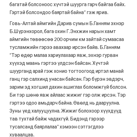
багатай болсоноос хүчтэй шуурга гарч байгаа байх.
Гэртэй болсондоо баяртай байна” гэж ярив.
Говь-Алтай аймгийн Дарив сумын Б.Ганням эхнэр
Б.Шүрэнхорол, бага охин Г.Энхжин нарын хамт
аймгийн төвөөсөө 200 орчим км зайтай сумаасаа
тусламжийн гэрээ авахаар ирсэн байв. Б.Ганням
“Тэр өдөр малаа хариулахаар явж, эхнэр гурван
хүүхэд маань гэртээ үлдсэн байсан. Хүчтэй
шуурганд арай гэж хонио тогтоогоод иртэл манай
ганц гэр салхинд унасан байсан. Гэр бүрэн эвдэрч,
зарим эд хогшил дахин ашиглах боломжгүй болсон.
Би тэр шөнө явж айлаас жижиг гэр олж ирсэн. Тэр
гэртээ одоо амьдарч байна. Өвөлд нь дааруулна.
Зуны үед халууцуулна. Жижиг болохоор хүүхдүүд
тав тухтай байж чадахгүй. Бидэнд гэрээр
тусалсанд баярлалаа” хэмээн сэтгэгдлээ
хуваалцав.