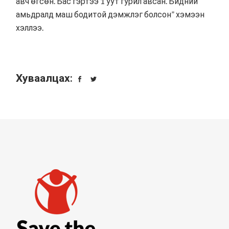
авч өгсөн. Бас гэртээ 1 уут гурил авсан. Бидний
амьдралд маш бодитой дэмжлэг болсон” хэмээн
хэллээ.
Хуваалцах: