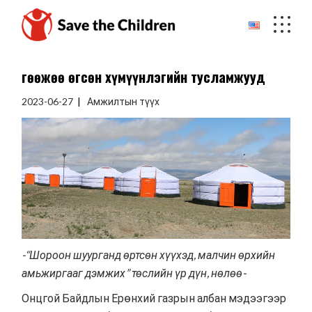
Skip
to
the
content
Өгөөжөө өгсөн хүмүүнлэгийн тусламжууд
2023-06-27
Амжилтын түүх
-“Шороон шуурганд өртсөн хүүхэд, малчин өрхийн
амьжиргааг дэмжих” төслийн үр дүн, нөлөө-
Онцгой Байдлын Ерөнхий газрын албан мэдээгээр