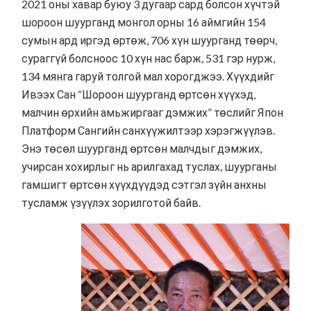
2021 оны хавар буюу 3 дугаар сард болсон хүчтэй
шороон шуурганд монгол орны 16 аймгийн 154
сумын ард иргэд өртөж, 706 хүн шуурганд төөрч,
сураггүй болсноос 10 хүн нас барж, 531 гэр нурж,
134 мянга гаруй толгой мал хорогджээ. Хүүхдийг
Ивээх Сан “Шороон шуурганд өртсөн хүүхэд,
малчин өрхийн амьжиргааг дэмжих” төслийг Япон
Платформ Сангийн санхүүжилтээр хэрэгжүүлэв.
Энэ төсөл шуурганд өртсөн малчдыг дэмжих,
учирсан хохирлыг нь арилгахад туслах, шуурганы
гамшигт өртсөн хүүхдүүдэд сэтгэл зүйн анхны
тусламж үзүүлэх зорилготой байв.