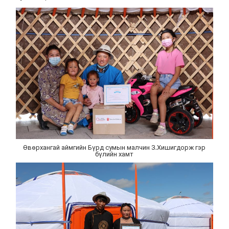
Өвөрхангай аймгийн Бүрд сумын малчин З.Хишигдорж гэр
бүлийн хамт