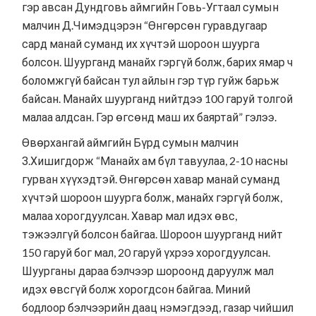
гэр авсан Дундговь аймгийн Говь-Угтаал сумын
малчин Д.Чимэдцэрэн “Өнгөрсөн гуравдугаар
сард манай суманд их хүчтэй шороон шуурга
болсон. Шуурганд манайх гэргүй болж, барих ямар ч
боломжгүй байсан тул айлын гэр түр гуйж барьж
байсан. Манайх шуурганд нийтдээ 100 гаруй толгой
малаа алдсан. Гэр өгсөнд маш их баяртай” гэлээ.
Өвөрхангай аймгийн Бүрд сумын малчин
З.Хишигдорж “Манайх ам бүл тавуулаа, 2-10 насны
гурван хүүхэдтэй. Өнгөрсөн хавар манай суманд
хүчтэй шороон шуурга болж, манайх гэргүй болж,
малаа хорогдуулсан. Хавар мал идэх өвс,
тэжээлгүй болсон байгаа. Шороон шуурганд нийт
150 гаруй бог мал, 20 гаруй үхрээ хорогдуулсан.
Шуурганы дараа бэлчээр шороонд даруулж мал
идэх өвсгүй болж хорогдсон байгаа. Миний
бодлоор бэлчээрийн даац нэмэгдээд, газар чийшил