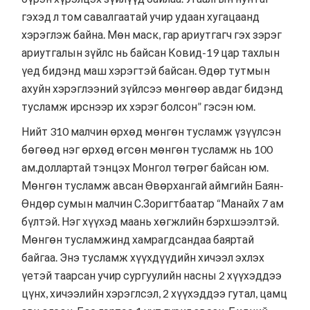
гэхэд л том савалгаатай учир удаан хугацаанд
хэрэглэж байна. Мөн маск, гар ариутгагч гэх зэрэг
ариутгалын зүйлс нь байсан Ковид-19 цар тахлын
үед бидэнд маш хэрэгтэй байсан. Өдөр тутмын
ахуйн хэрэглээний зүйлсээ мөнгөөр авдаг бидэнд
тусламж ирснээр их хэрэг болсон” гэсэн юм.
Нийт 310 малчин өрхөд мөнгөн тусламж үзүүлсэн
бөгөөд нэг өрхөд өгсөн мөнгөн тусламж нь 100
ам.доллартай тэнцэх Монгол төгрөг байсан юм.
Мөнгөн тусламж авсан Өвөрхангай аймгийн Баян-
Өндөр сумын малчин С.Зоригтбаатар “Манайх 7 ам
бүлтэй. Нэг хүүхэд маань хөгжлийн бэрхшээлтэй.
Мөнгөн тусламжинд хамрагдсандаа баяртай
байгаа. Энэ тусламж хүүхдүүдийн хичээл эхлэх
үетэй таарсан учир сургуулийн насны 2 хүүхэддээ
цүнх, хичээлийн хэрэглсэл, 2 хүүхэддээ гутал, цамц