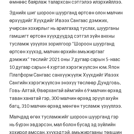
өмнөөс баярлаж талархсан сэтгэлээ илэрхийллээ.
Эднийх шиг шороон шуурганд өртсөн олон малчин
өрхүүдийг Хүүхдийг Ивээх Сангаас дэмжих,
учирсан хохирлыг нь арилгахад туслах, шуурганы
гамшигт өртсөн хүүхдүүдэд сэтгэл зүйн анхны
тусламж үзүүлэх зорилгоор “Шороон шуурганд
өртсөн хүүхэд, малчин өрхийн амьжиргааг
дэмжих” төслийг 2021 оны 7 дугаар сарын 5-наас
10 дугаар сарын 4 хүртэл хэрэгжүүлсэн юм. Япон
Платформ Сангаас санхүүжүүлж Хүүхдийг Ивээх
Сангийн хэрэгжүүлсэн энэхүү төслөөр Дундговь,
Говь-Алтай, Өвөрхангай аймгийн 69 малчин өрхөд
таван ханатай гэр, 300 малчин өрхөд эрүүл ахуйн
багц, 310 малчин өрхөд мөнгөн тусламж үзүүллээ.
Малчдад өгөх тусламжийг шороон шуурганд гэр
нь бүрэн эвдэрсэн, мал болон бусад эд зүйлийн
хохирол амссан, хүүхэдтэй, амьжиргааны төвшин