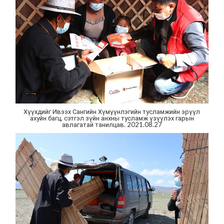
Хүүхдийг Ивээх Сангийн Хүмүүнлэгийн тусламжийн эрүүл
ахуйн багц, сэтгэл зүйн анхны тусламж үзүүлэх гарын
авлагатай танилцав. 2021.08.27