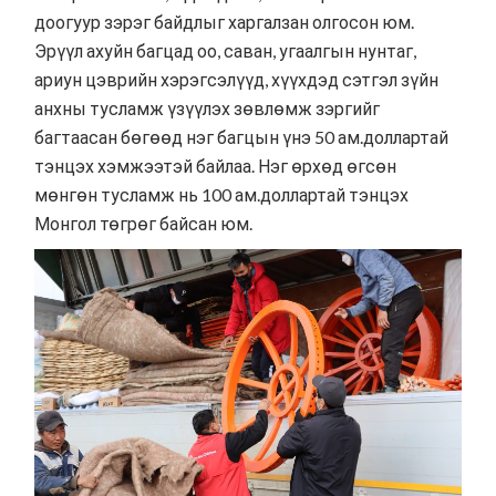
доогуур зэрэг байдлыг харгалзан олгосон юм.
Эрүүл ахуйн багцад оо, саван, угаалгын нунтаг,
ариун цэврийн хэрэгсэлүүд, хүүхдэд сэтгэл зүйн
анхны тусламж үзүүлэх зөвлөмж зэргийг
багтаасан бөгөөд нэг багцын үнэ 50 ам.доллартай
тэнцэх хэмжээтэй байлаа. Нэг өрхөд өгсөн
мөнгөн тусламж нь 100 ам.доллартай тэнцэх
Монгол төгрөг байсан юм.