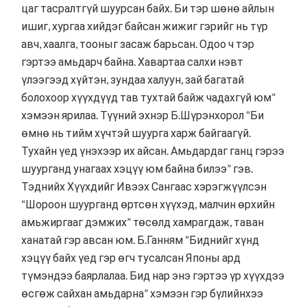
цаг тасралтгүй шуурсан байх. Би тэр шөнө айлын
ишиг, хургаа хийдэг байсан жижиг гэрийг нь түр
авч, хаалга, тооныг засаж барьсан. Одоо ч тэр
гэртээ амьдарч байна. Хавартаа салхи нэвт
үлээгээд хүйтэн, зундаа халуун, зай багатай
болохоор хүүхдүүд тав тухтай байж чадахгүй юм”
хэмээн ярилаа. Түүний эхнэр Б.Шүрэнхорол “Би
өмнө нь тийм хүчтэй шуурга харж байгаагүй.
Тухайн үед үнэхээр их айсан. Амьдардаг ганц гэрээ
шуурганд унагаах хэцүү юм байна билээ” гэв.
Тэднийх Хүүхдийг Ивээх Сангаас хэрэгжүүлсэн
“Шороон шуурганд өртсөн хүүхэд, малчин өрхийн
амьжиргааг дэмжих” төсөлд хамрагдаж, таван
ханатай гэр авсан юм. Б.Ганням “Биднийг хүнд
хэцүү байх үед гэр өгч тусалсан Японы ард
түмэндээ баярлалаа. Бид нар энэ гэртээ үр хүүхдээ
өсгөж сайхан амьдарна” хэмээн гэр бүлийнхээ