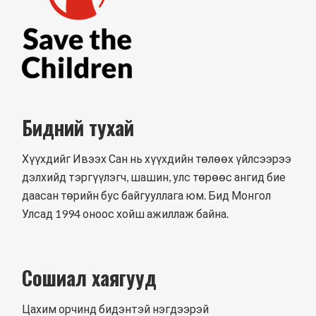
Бидний тухай
Хүүхдийг Ивээх Сан нь хүүхдийн төлөөх үйлсээрээ
дэлхийд тэргүүлэгч, шашин, улс төрөөс ангид бие
даасан төрийн бус байгууллага юм. Бид Монгол
Улсад 1994 оноос хойш ажиллаж байна.
Сошиал хаягууд
Цахим орчинд бидэнтэй нэгдээрэй