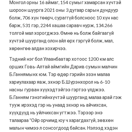
Монгол орны 16 аймаг, 154 сумыг хамарсан хүчтэй
шороон шуурга 2021 оны 3 дугаар сарын дундуур
болж, 706 хүн төөрч, сураггүй болсноос 10 хүн нас
барж, 531 гэр, 2244 хашаа саравч нурж, 134.266
толгой мал хорогджээ. Өмнө нь болж байгаагүй
хүчтэй шуурганд олон айл өрх гэргүй болж, мал,
хөрөнгөө алдан хохирчээ.
Тэдний нэг бол Улаанбаатар хотоос 1200 км алс
орших Говь-Алтай аймгийн Дарив сумын малчин
Б.Ганнямынх юм. Тэр өдөр гэрийн эзэн малаа
хариулахаар явж, эхнэр Б.Шүрэнхорол нь 6-10
насны гурван хүүхэдтэйгээ гэртээ үлджээ.
Б.Ганням гэнэтийнхүчтэй шуурганд малаа арай гэж
тууж ирэхэд гэр нь унаад эхнэр нь айчихсан,
хүүхдүүд нь уйлчихсан угтжээ. Тэрээр энэ
талаараа “Ойр орчимд юу ч харагдахгүй, зөвхөн
малын чимээ л сонсогдоод байсан. Нэлээд хэдэн