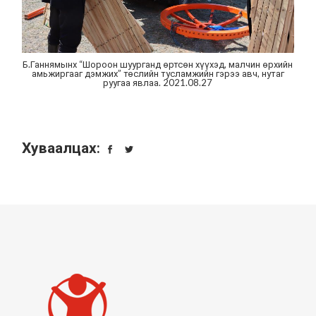
Б.Ганнямынх “Шороон шуурганд өртсөн хүүхэд, малчин өрхийн
амьжиргааг дэмжих” төслийн тусламжийн гэрээ авч, нутаг
руугаа явлаа. 2021.08.27
Хуваалцах: