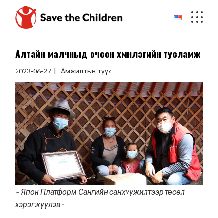
Skip
to
the
content
Алтайн малчныд очсон хүмүүнлэгийн тусламж
2023-06-27
Амжилтын түүх
– Япон Платформ Сангийн санхүүжилтээр төсөл
хэрэгжүүлэв-