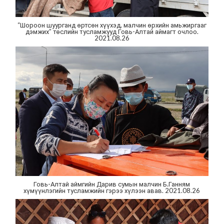
“Шороон шуурганд өртсөн хүүхэд, малчин өрхийн амьжиргааг
дэмжих” төслийн тусламжууд Говь-Алтай аймагт очлоо.
2021.08.26
Говь-Алтай аймгийн Дарив сумын малчин Б.Ганням
хүмүүнлэгийн тусламжийн гэрээ хүлээн авав. 2021.08.26