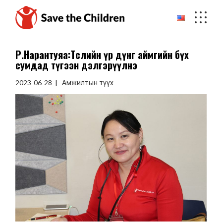
Skip
to
the
content
Р.Нарантуяа:Төслийн үр дүнг аймгийн бүх
сумдад түгээн дэлгэрүүлнэ
2023-06-28
Амжилтын түүх