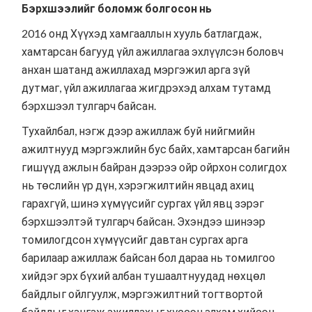
Бэрхшээлийг боломж болгосон нь
2016 онд Хүүхэд хамгааллын хууль батлагдаж,
хамтарсан багууд үйл ажиллагаа эхлүүлсэн боловч
анхан шатанд ажиллахад мэргэжил арга зүй
дутмаг, үйл ажиллагаа жигдрэхэд алхам тутамд
бэрхшээл тулгарч байсан.
Тухайлбал, нэгж дээр ажиллаж буй нийгмийн
ажилтнууд мэргэжлийн бус байх, хамтарсан багийн
гишүүд ажлын байран дээрээ ойр ойрхон солигдох
нь төслийн үр дүн, хэрэгжилтийн явцад ахиц
гарахгүй, шинэ хүмүүсийг сургах үйл явц зэрэг
бэрхшээлтэй тулгарч байсан. Эхэндээ шинээр
томилогдсон хүмүүсийг давтан сургах арга
барилаар ажиллаж байсан бол дараа нь томилгоо
хийдэг эрх бүхий албан тушаалтнуудад нөхцөл
байдлыг ойлгуулж, мэргэжилтний тогтвортой
байдлыг хангаж ажиллахыг хүссэн алхам хийсэн.