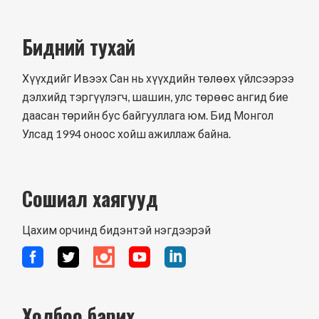
Бидний тухай
Хүүхдийг Ивээх Сан нь хүүхдийн төлөөх үйлсээрээ
дэлхийд тэргүүлэгч, шашин, улс төрөөс ангид бие
даасан төрийн бус байгууллага юм. Бид Монгол
Улсад 1994 оноос хойш ажиллаж байна.
Сошиал хаягууд
Цахим орчинд бидэнтэй нэгдээрэй
Холбоо барих