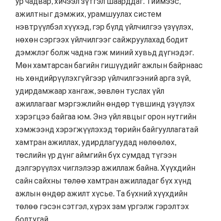
ур чадвар, хичээл зүтгэл шаарддаг. Тиймээс,
ажилтныг дэмжих, урамшуулах систем
нэвтрүүлбэл хүүхэд, гэр бүлд үйлчилгээ үзүүлэх,
нөхөн сэргээх үйлчилгээг сайжруулахад бодит
дэмжлэг болж чадна гэж миний хувьд дүгнэдэг.
Мөн хамтарсан багийн гишүүдийг ажлын байрнаас
нь хөндийрүүлэхгүйгээр үйлчилгээний арга зүй,
удирдамжаар хангаж, зөвлөн туслах үйл
ажиллагааг мэргэжлийн өндөр түвшинд үзүүлэх
хэрэгцээ байгаа юм. Энэ үйл явцыг орон нутгийн
хэмжээнд хэрэгжүүлэхэд төрийн байгууллагатай
хамтран ажиллах, удирдлагуудад нөлөөлөх,
төслийн үр дүнг аймгийн бүх сумдад түгээн
дэлгэрүүлэх чиглэлээр ажиллаж байна. Хүүхдийн
сайн сайхны төлөө хамтран ажилладаг бүх хүнд
ажлын өндөр ажилт хүсье. Та бүхний хүүхдийн
төлөө гэсэн сэтгэл, хүрэх зам үргэлж гэрэлтэх
болтугай.