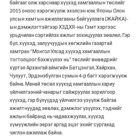
байгааг олж харснаар хүүхэд хамгааллын төслийг
2015 оноос хэрэгжүүлж эхэлсэн юм. Японы Олон
улсын хамтын ажиллагааны байгууллага (ЖАЙКА)-
ын дэмжлэгтэйгээр ХЗДХЯ-ны Гэмт хэргээс
урьдчилан сэргийлэх ажлыг зохицуулах зөвлөл, Гэр
бүл, хүүхэд, залуучуудын хөгжлийн газартай
хамтран
“Монгол Улсад хүүхэд хамгааллын
тогтолцоог бэхжүүлэх нь”
төслийг өнөөдрийг
хүртэл Архангай аймгийн Батцэнгэл, Хайрхан,
Чулуут, Эрдэнэбулган сумын 4-р багт хэрэгжүүлж
байна. Манай төсөл хүүхэд хамгааллын хариу
үйлчилгээний чанарыг сайжруулах зорилгоор
хүүхэд, гэр бүлүүдэд үйлчилгээ үзүүлж байгаа
ажилтнуудад зөвлөх, дэмжлэг үзүүлэх, тэднийг
ажлын байранд нь чадавхжуулах, хүүхэд
хүмүүжлийн эерэг аргад эцэг эхийг сургахад
чиглэн ажиллаж байна.