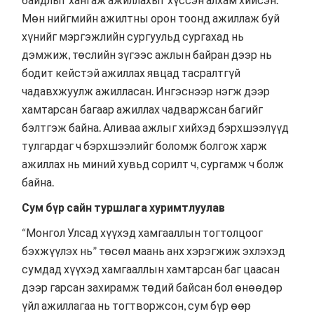
Мөн нийгмийн ажилтны орон тоонд ажиллаж буй
хүнийг мэргэжлийн сургуульд сургахад нь
дэмжиж, төслийн зүгээс ажлын байран дээр нь
бодит кейстэй ажиллах явцад тасралтгүй
чадавхжуулж ажилласан. Ингэснээр нэгж дээр
хамтарсан багаар ажиллах чадваржсан багийг
бэлтгэж байна. Аливаа ажлыг хийхэд бэрхшээлүүд
тулгардаг ч бэрхшээлийг боломж болгож харж
ажиллах нь миний хувьд сорилт ч, сургамж ч болж
байна.
Сум бүр сайн туршлага хуримтлуулав
“Монгол Улсад хүүхэд хамгааллын тогтолцоог
бэхжүүлэх нь” төсөл маань анх хэрэгжиж эхлэхэд
сумдад хүүхэд хамгааллын хамтарсан баг цаасан
дээр гарсан захирамж төдий байсан бол өнөөдөр
үйл ажиллагаа нь тогтворжсон, сум бүр өөр