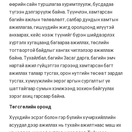
өөрийн сайн туршлагаа хуримтлуулж, бусдадаа
түгээн дэлгэрүүлж байна. Түүнчлэн, хамтарсан
багийн ажлын төлөвлөлт, салбар дундын хамтын
ажиллагаа, гишүүдийн жигд оролцоонд илүүтэй
анхаарах, кейс нээж түүнийг бүрэн шийдвэрлэх
хүртэлх хугацаанд багаараа ажиллах, төслийн
тогтвортой байдлыг хангах чиглэлээр ажиллаж
байна. Тухайлбал, багийн Засаг дарга, багийн эмч
нартай ажил гүйцэтгэх гэрээнд хамтарсан багт
ажиллах талаар тусгах, орон нутгийн төсөвт зардал
тусгах, хүмүүжлийн эерэг аргын сургалтыг үе
шаттайгаар сумын хэмжээнд зохион байгуулах
зэрэг ахиц гарсаар байна.
Төгсгөлийн оронд
Хүүхдийн эсрэг болон гэр бүлийн хүчирхийллийн
асуудал дээр ажиллах нь тухайн ажилтнаас маш их