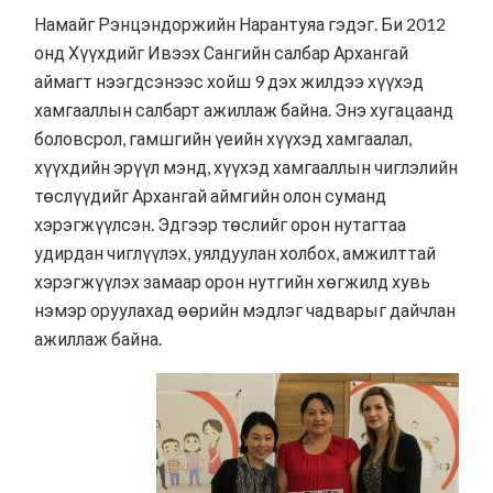
Намайг Рэнцэндоржийн Нарантуяа гэдэг. Би 2012
онд Хүүхдийг Ивээх Сангийн салбар Архангай
аймагт нээгдсэнээс хойш 9 дэх жилдээ хүүхэд
хамгааллын салбарт ажиллаж байна. Энэ хугацаанд
боловсрол, гамшгийн үеийн хүүхэд хамгаалал,
хүүхдийн эрүүл мэнд, хүүхэд хамгааллын чиглэлийн
төслүүдийг Архангай аймгийн олон суманд
хэрэгжүүлсэн. Эдгээр төслийг орон нутагтаа
удирдан чиглүүлэх, уялдуулан холбох, амжилттай
хэрэгжүүлэх замаар орон нутгийн хөгжилд хувь
нэмэр оруулахад өөрийн мэдлэг чадварыг дайчлан
ажиллаж байна.