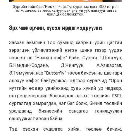
Зургийн тайлбар:“Номын кафе”-д сурагчид цагт 800 төгрөг
төлж, хичээлээ хийх, халуун цай үнэгүй уух, найзуудтайгаа
ярилцах боломжтой.
Эрх чөлөөт орчин, хүсэл мөрөөдөл мэдрүүлнэ
Завхан аймгийн Тэс суманд хаврын урин цагтай
зэрэгцэн үйлчилгээний нэгэн шинэ газар үүдээ
нээсэн нь “Номын кафе” байв. Сурагч Г.Цэнгүүн,
Б.Нандин-Эрдэнэ, Д.Чингүүн, А.Азжаргал,
Э.Тэмүүлэн нар “Butterfly” төсөл бичсэн нь шалгарч
энэхүү кафег байгуулжээ. Эдгээр сурагчид
“Орон
нутгийн өсвөр үеийнхэнд хувь хүний ур чадвар,
энтрепренершип боловсрол олгох”
төслийн ESEL
сургалтад хамрагдан, нэг баг болж, бичил төслийн
уралдаанд бизнесийн санаагаа танилцуулан
санхүүжилт авсан байна.
Тэд хэрхэн судалгаа хийж, төслөө бичиж,