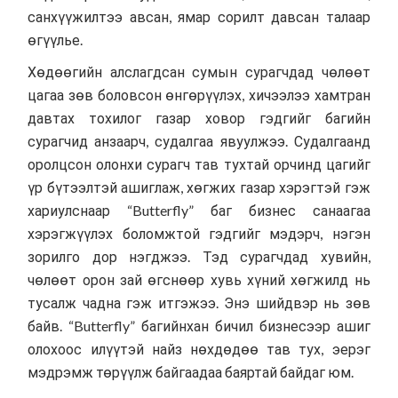
санхүүжилтээ авсан, ямар сорилт давсан талаар
өгүүлье.
Хөдөөгийн алслагдсан сумын сурагчдад чөлөөт
цагаа зөв боловсон өнгөрүүлэх, хичээлээ хамтран
давтах тохилог газар ховор гэдгийг багийн
сурагчид анзаарч, судалгаа явуулжээ. Судалгаанд
оролцсон олонхи сурагч тав тухтай орчинд цагийг
үр бүтээлтэй ашиглаж, хөгжих газар хэрэгтэй гэж
хариулснаар “Butterfly” баг бизнес санаагаа
хэрэгжүүлэх боломжтой гэдгийг мэдэрч, нэгэн
зорилго дор нэгджээ. Тэд сурагчдад хувийн,
чөлөөт орон зай өгснөөр хувь хүний хөгжилд нь
тусалж чадна гэж итгэжээ. Энэ шийдвэр нь зөв
байв. “Butterfly” багийнхан бичил бизнесээр ашиг
олохоос илүүтэй найз нөхдөдөө тав тух, эерэг
мэдрэмж төрүүлж байгаадаа баяртай байдаг юм.