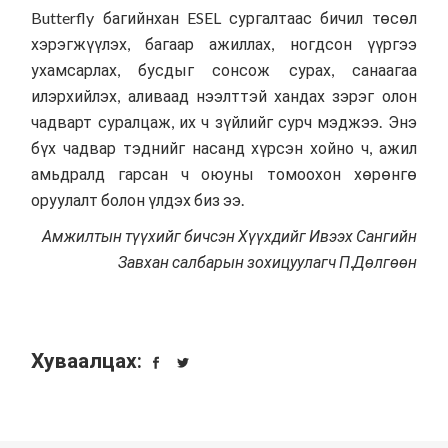
Butterfly багийнхан ESEL сургалтаас бичил төсөл
хэрэгжүүлэх, багаар ажиллах, ногдсон үүргээ
ухамсарлах, бусдыг сонсож сурах, санаагаа
илэрхийлэх, аливаад нээлттэй хандах зэрэг олон
чадварт суралцаж, их ч зүйлийг сурч мэджээ. Энэ
бүх чадвар тэднийг насанд хүрсэн хойно ч, ажил
амьдралд гарсан ч оюуны томоохон хөрөнгө
оруулалт болон үлдэх биз ээ.
Амжилтын түүхийг бичсэн Хүүхдийг Ивээх Сангийн
Завхан салбарын зохицуулагч П.Дөлгөөн
Хуваалцах: