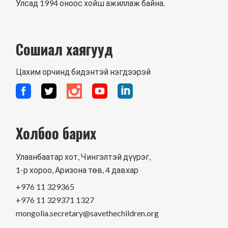
Улсад 1994 оноос хойш ажиллаж байна.
Сошиал хаягууд
Цахим орчинд бидэнтэй нэгдээрэй
Холбоо барих
Улаанбаатар хот, Чингэлтэй дүүрэг,
1-р хороо, Аризона төв, 4 давхар
+976 11 329365
+976 11 329371 1327
mongolia.secretary@savethechildren.org