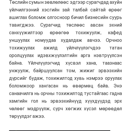
Төслийн сумын зөвлөлөөс эдгээр сурагчдад ахуйн
үйлчилгээний хэсгийн зай талбай сайтай өрөөг
ашиглах боломж олгосноор бичил бизнесийн суурь
тавигджээ. Сурагчид төслөөс авсан эхний
санхүүжилтээр өрөөгөө тохижуулж, кафед
уншуулах номуудаа худалдаж авчээ. Орчноо
тохижуулах ажилд үйлчлүүлэгчдээ татан
оролцуулах идэвхжүүлэлтийн арга нэвтрүүлсэн
байна. Үйлчлүүлэгчид хүсвэл хана, таазнаас
унжуулж, байршуулсан том, жижиг эрвээхийн
дүрсийг будаж, тохижилтод хувь нэмрээ оруулах
боломжоор хангасан нь өвөрмөц байв. Энэ
санаачилга нь орчны тохижилтод тустайгаас гадна
хамгийн гол нь эрвээхийнүүд хүүхдүүдэд эрх
чөлөөг мэдрүүлж, сурч хөгжих хүсэл мөрөөдөл
төрүүлдэг ажээ.