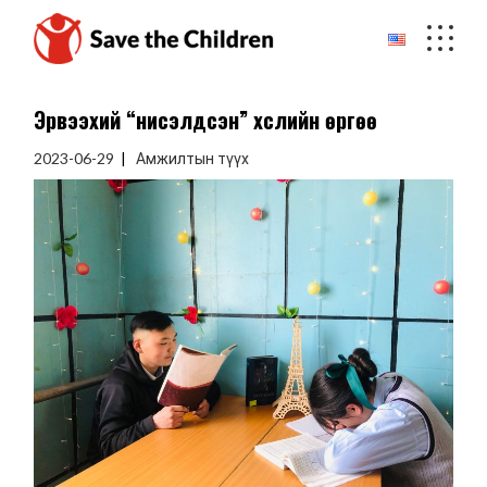
Skip
to
the
content
Эрвээхий “нисэлдсэн” хүслийн өргөө
2023-06-29
Амжилтын түүх