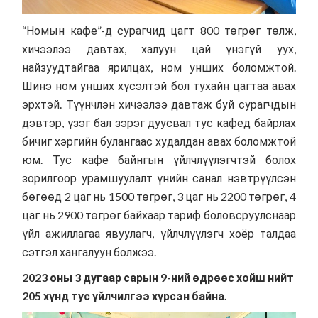
“Номын кафе”-д сурагчид цагт 800 төгрөг төлж,
хичээлээ давтах, халуун цай үнэгүй уух,
найзуудтайгаа ярилцах, ном унших боломжтой.
Шинэ ном унших хүсэлтэй бол тухайн цагтаа авах
эрхтэй. Түүнчлэн хичээлээ давтаж буй сурагчдын
дэвтэр, үзэг бал зэрэг дуусвал тус кафед байрлах
бичиг хэргийн булангаас худалдан авах боломжтой
юм. Тус кафе байнгын үйлчлүүлэгчтэй болох
зорилгоор урамшуулалт үнийн санал нэвтрүүлсэн
бөгөөд 2 цаг нь 1500 төгрөг, 3 цаг нь 2200 төгрөг, 4
цаг нь 2900 төгрөг байхаар тариф боловсруулснаар
үйл ажиллагаа явуулагч, үйлчлүүлэгч хоёр талдаа
сэтгэл хангалуун болжээ.
2023 оны 3 дугаар сарын 9-ний өдрөөс хойш нийт
205 хүнд тус үйлчилгээ хүрсэн байна.