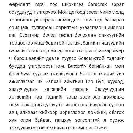
өөрчлөлт гарч, тоо ширхигээ багасгах зэрэг
асуудлууд тулгарчээ. Мөн дотоод засал чимэглэлд
төлөвлөөгүй зардал нэмэгдэв. Гэвч тэд багаараа
ярилцаж, тулгарсан сорилтыг ухаалгаар шийдсэн
аж. Сурагчид бичил төсөл бичихдээ санхүүгийн
тооцоогоо маш бодитой гаргаж, багийн гишүүдийн
саналыг сонсож, сайтар зөвлөж ярилцсанаар ямар
ч бэрхшээлийг даван туулах боломжтой гэдгийг
бусдад үлгэрлэсэн юм. Butterfly багийнхан мөн
фэйсбүүк хуудас ажиллуулдаг бөгөөд тэдний үйл
ажиллагааг нь
Завхан аймгийн Гэр бүл, хүүхэд,
залуучуудын хөгжлийн газрын
Залуучуудын
хөгжлийн төв тэднийг урам зоригоор дэмжиж,
номын хандив цуглуулж илгээсэнд баярлан хүлээн
авч, аливааг хийхээр зоригловол дэмжих, ойлгох
хүн олон байдаг, гагцхүү зогсолтгүй л хүсэж
тэмүүлэх ёстой юм байна гэдгийг ойлгожээ.