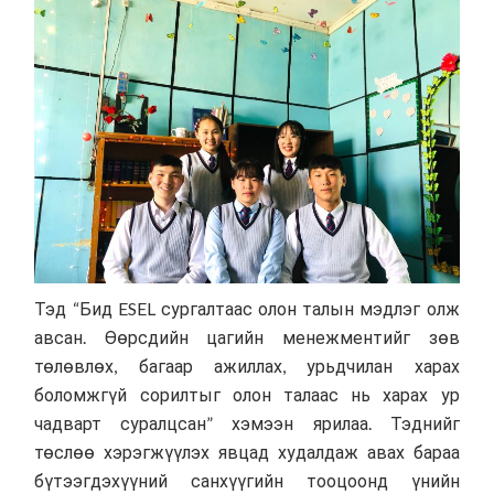
Тэд “Бид ESEL сургалтаас олон талын мэдлэг олж
авсан. Өөрсдийн цагийн менежментийг зөв
төлөвлөх, багаар ажиллах, урьдчилан харах
боломжгүй сорилтыг олон талаас нь харах ур
чадварт суралцсан” хэмээн ярилаа. Тэднийг
төслөө хэрэгжүүлэх явцад худалдаж авах бараа
бүтээгдэхүүний санхүүгийн тооцоонд үнийн