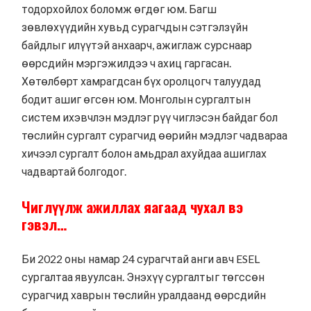
тодорхойлох боломж өгдөг юм. Багш
зөвлөхүүдийн хувьд сурагчдын сэтгэлзүйн
байдлыг илүүтэй анхаарч, ажиглаж сурснаар
өөрсдийн мэргэжилдээ ч ахиц гаргасан.
Хөтөлбөрт хамрагдсан бүх оролцогч талуудад
бодит ашиг өгсөн юм. Монголын сургалтын
систем ихэвчлэн мэдлэг рүү чиглэсэн байдаг бол
төслийн сургалт сурагчид өөрийн мэдлэг чадвараа
хичээл сургалт болон амьдрал ахуйдаа ашиглах
чадвартай болгодог.
Чиглүүлж ажиллах яагаад чухал вэ
гэвэл…
Би 2022 оны намар 24 сурагчтай анги авч ESEL
сургалтаа явуулсан. Энэхүү сургалтыг төгссөн
сурагчид хаврын төслийн уралдаанд өөрсдийн