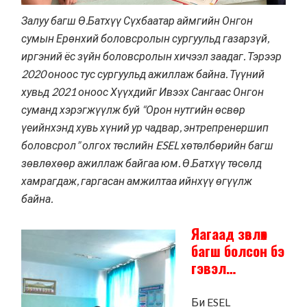
Залуу багш Ө.Батхүү Сүхбаатар аймгийн Онгон
сумын Ерөнхий боловсролын сургуульд газарзүй,
иргэний ёс зүйн боловсролын хичээл заадаг. Тэрээр
2020 оноос тус сургуульд ажиллаж байна. Түүний
хувьд 2021 оноос Хүүхдийг Ивээх Сангаас Онгон
суманд хэрэгжүүлж буй
“Орон нутгийн өсвөр
үеийнхэнд хувь хүний ур чадвар, энтрепренершип
боловсрол”
олгох төслийн ESEL хөтөлбөрийн багш
зөвлөхөөр ажиллаж байгаа юм. Ө.Батхүү төсөлд
хамрагдаж, гаргасан амжилтаа ийнхүү өгүүлж
байна.
Яагаад зөвлөх
багш болсон бэ
гэвэл…
Би ESEL