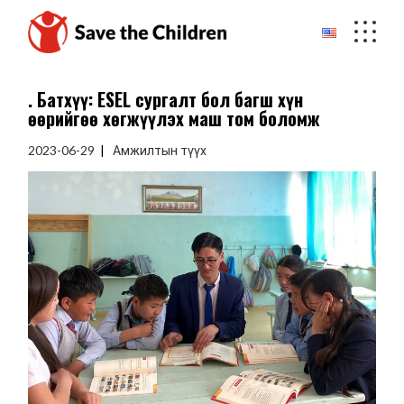
Skip
to
the
content
Ө. Батхүү: ESEL сургалт бол багш хүн
өөрийгөө хөгжүүлэх маш том боломж
2023-06-29
Амжилтын түүх