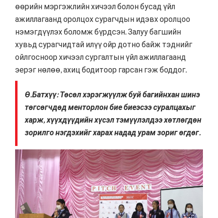
өөрийн мэргэжлийн хичээл болон бусад үйл
ажиллагаанд оролцох сурагчдын идэвх оролцоо
нэмэгдүүлэх боломж бүрдсэн. Залуу багшийн
хувьд сурагчидтай илүү ойр дотно байж тэднийг
ойлгосноор хичээл сургалтын үйл ажиллагаанд
эерэг нөлөө, ахиц бодитоор гарсан гэж боддог.
Ө.Батхүү: Төсөл хэрэгжүүлж буй багийнхан шинэ
төгсөгчдөд менторлон бие биеэсээ суралцахыг
харж, хүүхдүүдийн хүсэл тэмүүлэлдээ хөтлөгдөн
зорилго нэгдэхийг харах надад урам зориг өгдөг.