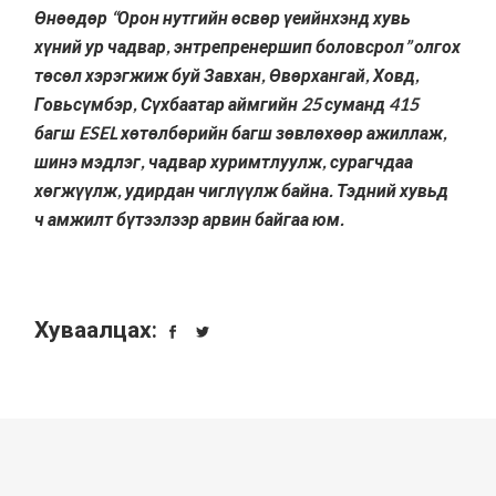
Өнөөдөр “
Орон нутгийн өсвөр үеийнхэнд хувь
хүний ур чадвар, энтрепренершип боловсрол” олгох
төсөл
хэрэгжиж буй Завхан, Өвөрхангай, Ховд,
Говьсүмбэр, Сүхбаатар аймгийн 25 суманд 415
багш ESEL хөтөлбөрийн багш зөвлөхөөр ажиллаж,
шинэ мэдлэг, чадвар хуримтлуулж, сурагчдаа
хөгжүүлж, удирдан чиглүүлж байна. Тэдний хувьд
ч амжилт бүтээлээр арвин байгаа юм.
Хуваалцах: