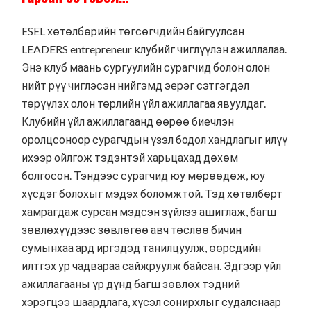
ESEL хөтөлбөрийн төгсөгчдийн байгуулсан
LEADERS entrepreneur клубийг чиглүүлэн ажиллалаа.
Энэ клуб маань сургуулийн сурагчид болон олон
нийт рүү чиглэсэн нийгэмд эерэг сэтгэгдэл
төрүүлэх олон төрлийн үйл ажиллагаа явуулдаг.
Клубийн үйл ажиллагаанд өөрөө биечлэн
оролцсоноор сурагчдын үзэл бодол хандлагыг илүү
ихээр ойлгож тэдэнтэй харьцахад дөхөм
болгосон. Тэндээс сурагчид юу мөрөөдөж, юу
хүсдэг болохыг мэдэх боломжтой. Тэд хөтөлбөрт
хамрагдаж сурсан мэдсэн зүйлээ ашиглаж, багш
зөвлөхүүдээс зөвлөгөө авч төслөө бичин
сумынхаа ард иргэдэд танилцуулж, өөрсдийн
илтгэх ур чадвараа сайжруулж байсан. Эдгээр үйл
ажиллагааны үр дүнд багш зөвлөх тэдний
хэрэгцээ шаардлага, хүсэл сонирхлыг судалснаар