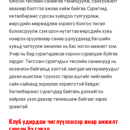
бичсэн төслийн санаагаа танилцуулж, санхүүжилт
авахаар бэлтгэл ажлаа хийж байгаа. Сурагчид
хөтөлбөрөөс сурсан зүйлдээ тулгуурлаж,
өөрсдийн мөрөөдлөө зорилго болгон төсөл
боловсруулж сум орон нутагтаа өөрсдийн хувь
нэмрээ оруулахаар санаа шулуудахад багшийн
хувьд чиглүүлж ажиллах нь бас нэгэн амжилт юм.
Учир нь бид сурагчдаасаа хэрхэн суралцаж буйгаа
хардаг. Төгссөн сурагчдын төслийн санаанууд нь
ихэвчлэн байгальд ээлтэй, хаягдал материалуудыг
дахин ашиглаж түүнээс гарах ашгийг нийгмийн
сайн сайханд зориулах зорилготой байдаг.
Хөтөлбөрөөс сурагчдад байгаль дэлхийгээ
хайрлах үзэл давхар төлөвшиж байгааг харах
урамтай.
Клуб удирдаж чиглүүлснээр ямар амжилт
гарсан бэ гэвэл…