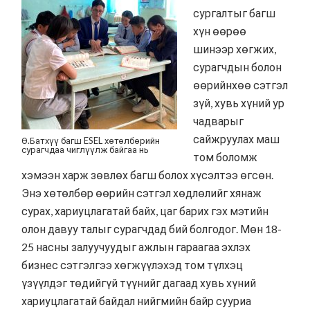
сургалтыг багш
хүн өөрөө
шинээр хөгжих,
сурагчдын болон
өөрийнхөө сэтгэл
зүй, хувь хүний ур
чадварыг
сайжруулах маш
Ө.Батхүү багш ESEL хөтөлбөрийн
сурагчдаа чиглүүлж байгаа нь
том боломж
хэмээн харж зөвлөх багш болох хүсэлтээ өгсөн.
Энэ хөтөлбөр өөрийн сэтгэл хөдлөлийг хянаж
сурах, хариуцлагатай байх, цаг барих гэх мэтийн
олон давуу талыг сурагчдад бий болгодог. Мөн 18-
25 насны залуучуудыг ажлын гараагаа эхлэх
бизнес сэтгэлгээ хөгжүүлэхэд том түлхэц
үзүүлдэг төдийгүй түүнийг дагаад хувь хүний
хариуцлагатай байдал нийгмийн байр сууриа