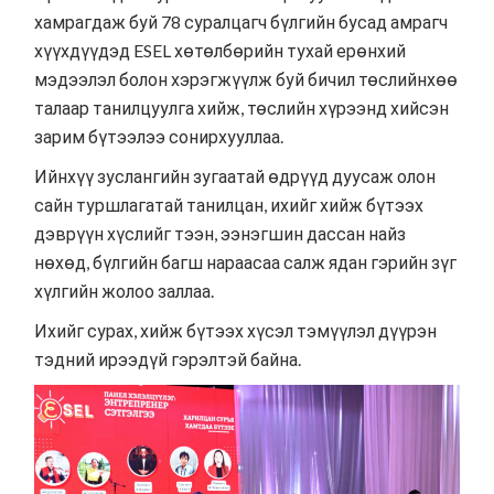
хамрагдаж буй 78 суралцагч бүлгийн бусад амрагч
хүүхдүүдэд ESEL хөтөлбөрийн тухай ерөнхий
мэдээлэл болон хэрэгжүүлж буй бичил төслийнхөө
талаар танилцуулга хийж, төслийн хүрээнд хийсэн
зарим бүтээлээ сонирхууллаа.
Ийнхүү зуслангийн зугаатай өдрүүд дуусаж олон
сайн туршлагатай танилцан, ихийг хийж бүтээх
дэврүүн хүслийг тээн, ээнэгшин дассан найз
нөхөд, бүлгийн багш нараасаа салж ядан гэрийн зүг
хүлгийн жолоо заллаа.
Ихийг сурах, хийж бүтээх хүсэл тэмүүлэл дүүрэн
тэдний ирээдүй гэрэлтэй байна.