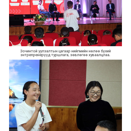
Зочинтой уулзалтын цагаар нийгмийн нөлөө бүхий
энтрепренерүүд туршлага, зөвлөгөө хуваалцлаа.