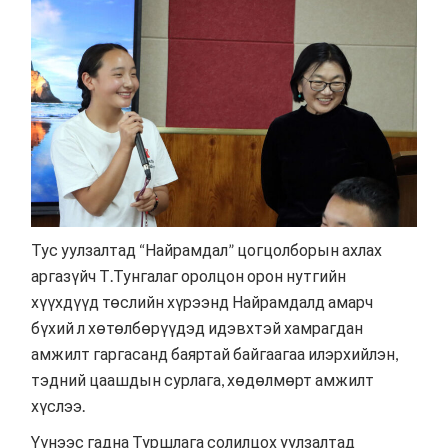
Тус уулзалтад “Найрамдал” цогцолборын ахлах
аргазүйч Т.Тунгалаг оролцон орон нутгийн
хүүхдүүд төслийн хүрээнд Найрамдалд амарч
бүхий л хөтөлбөрүүдэд идэвхтэй хамрагдан
амжилт гаргасанд баяртай байгаагаа илэрхийлэн,
тэдний цаашдын сурлага, хөдөлмөрт амжилт
хүслээ.
Үүнээс гадна Туршлага солилцох уулзалтад