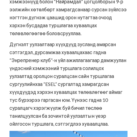
хэмжээнүүд болон “Найрамдал” цогцолборын 9-р
ээлжийн хөтөлбөрт хамрагдсанаар сурсан зүйлсээ
нэгтгэн дүгнэж цаашид орон нутагтаа очоод
хэрхэн бусдадаа туршлагаа хуваалцах
төлөвлөгөөгөө боловсрууллаа.
Дүгнэлт уулзалтаар хүүхдүүд зусланд амарсан
сэтгэгдэл, дурсамжаа хуваалцахаас гадна
“Энрепренер клуб”-н үйл ажиллагаагаар дамжуулан
үндэсний хэмжээний туршлага солилцох
уулзалтад оролцон суралцсан сайн туршлагаа
сургуулийнхаа “ESEL” сургалтад хамрагдсан
хүүхдүүдэд хэрхэн хуваалцах төлөвлөгөөг аймаг
тус бүрээрээ гаргасан юм. Үүнээс гадна 10
суралцагч хэрэгжүүлж буй бичил төслөө
танилцуулсан ба зочинтой уулзалтын үеэр
ойлгосон туршлага, сэтгэгдлээ хуваалцлаа.