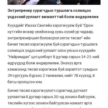
Энтрепренер сурагчдын туршлага солилцох
үндэсний уулзалт амжилттай болж өндөрлөлөө
Хүүхдийг Ивээх Сангийн хэрэгжүүлж буй “
Орон
нутгийн өсвөр үеийнхэнд хувь хүний ур чадвар,
энтрепренершип боловсрол олгох төсөл
”-ийн
бичил төсөл хэрэгжүүлж буй сурагчдын туршлага
солилцох үндэсний уулзалт олон улсын хүүхдийн
“Найрамдал” цогцолборт 8 дугаар сарын 14-21-ний
өдрүүдэд болж өндөрлөлөө. Энэхүү арга
хэмжээнд төсөл хэрэгжиж буй зорилтот сумдын
39 сургууль бүрээс 2 төлөөлөл, нийт 78 хүүхэд, 8
багш оролцсон юм.
Бичил төсөл хэрэгжүүлэгч сурагчид дүгнэлт
уулзалтаа 8 дугаар сарын 20-нд зохион байгуулж,
төслийн зүгээс зохион байгуулсан нэмэлт арга