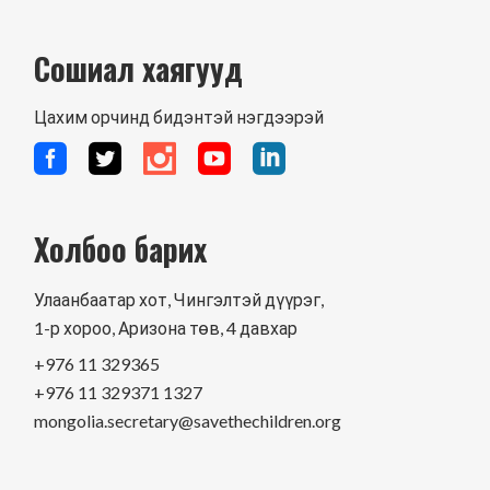
Сошиал хаягууд
Цахим орчинд бидэнтэй нэгдээрэй
Холбоо барих
Улаанбаатар хот, Чингэлтэй дүүрэг,
1-р хороо, Аризона төв, 4 давхар
+976 11 329365
+976 11 329371 1327
mongolia.secretary@savethechildren.org