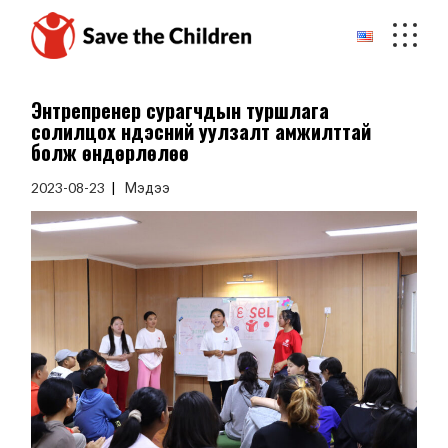
Skip
to
the
content
Энтрепренер сурагчдын туршлага
солилцох үндэсний уулзалт амжилттай
болж өндөрлөлөө
2023-08-23
Мэдээ