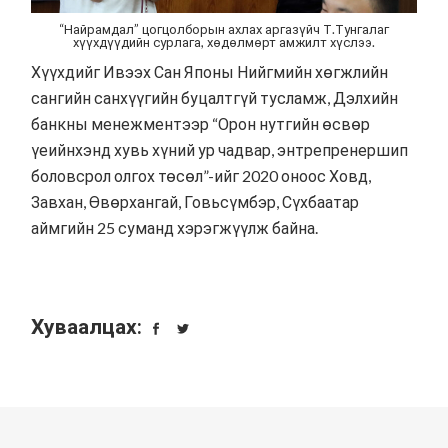
“Найрамдал” цогцолборын ахлах аргазүйч Т.Тунгалаг
хүүхдүүдийн сурлага, хөдөлмөрт амжилт хүслээ.
Хүүхдийг Ивээх Сан Японы Нийгмийн хөгжлийн
сангийн санхүүгийн буцалтгүй тусламж, Дэлхийн
банкны менежментээр “
Орон нутгийн өсвөр
үеийнхэнд хувь хүний ур чадвар, энтрепренершип
боловсрол олгох төсөл
”-ийг 2020 оноос Ховд,
Завхан, Өвөрхангай, Говьсүмбэр, Сүхбаатар
аймгийн 25 суманд хэрэгжүүлж байна.
Хуваалцах: