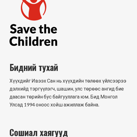
Бидний тухай
Хүүхдийг Ивээх Сан нь хүүхдийн төлөөх үйлсээрээ
дэлхийд тэргүүлэгч, шашин, улс төрөөс ангид бие
даасан төрийн бус байгууллага юм. Бид Монгол
Улсад 1994 оноос хойш ажиллаж байна.
Сошиал хаягууд