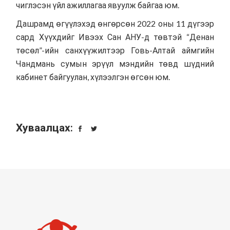
чиглэсэн үйл ажиллагаа явуулж байгаа юм.
Дашрамд өгүүлэхэд өнгөрсөн 2022 оны 11 дүгээр
сард Хүүхдийг Ивээх Сан АНУ-д төвтэй “Денан
төсөл”-ийн санхүүжилтээр Говь-Алтай аймгийн
Чандмань сумын эрүүл мэндийн төвд шүдний
кабинет байгуулан, хүлээлгэн өгсөн юм.
Хуваалцах: