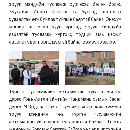
эрүүл мэндийн тусламж хүргэхэд бэлэн болж,
Хүүхдийг Ивээх Сангаас та бүхэнд өнөөдөр
хүлээлгэн өгч буйдаа туйлын баяртай байна. Энэхүү
машин нь олон зуун иргэнд эрүүл мэндийн
яаралтай тусламж хүргэж, тэдний амь насыг
аварна гэдэгт эргэлзэхгүй байна” хэмээн хэллээ.
Түргэн тусламжийн автомашин хүлээн авсны
дараа Говь-Алтай аймгийн Чандмань сумын Засаг
дарга Ч.Эрдэнэ-Очир “Сүүлийн хоёр жил сумын
эрүүл мэндийн төв түргэн тусламжийн
автомашингүй нэлээд хүндрэлтэй байлаа. Төсөв
мөнгөний боломж багатай байгаа үед ард иргэдийн