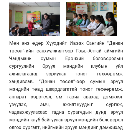
Мөн энэ өдөр Хүүхдийг Ивээх Сангийн “Денан
төсөл”-ийн санхүүлжилтээр Говь-Алтай аймгийн
Чандмань сумын Ерөнхий боловсролын
сургуулийн Эрүүл мэндийн клубын үйл
ажиллагаанд зориулан тоног төхөөрөмж
хандивлав. “Денан төсөл”-өөр сумын эрүүл
мэндийн төвд шаардлагатай тоног төхөөрөмж,
аппарат хэрэгсэл, эм тариа авахад дэмжлэг
үзүүлэх, эмч, ажилтнуудыг сургаж,
чадавхжуулахаас гадна сурагчдын дунд эрүүл
мэндийн клуб байгуулан эрүүл мэндийн боловсрол
олгох сургалт, нийгмийн эрүүл мэндийг дэмжихэд