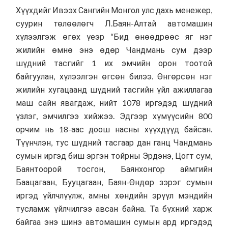
Хүүхдийг Ивээх Сангийн Монгол улс дахь менежер,
суурин төлөөлөгч Л.Баян-Алтай автомашин
хүлээлгэж өгөх үеэр “Бид өнөөдрөөс яг нэг
жилийн өмнө энэ өдөр Чандмань сум дээр
шүдний тасгийг 1 их эмчийн орон тоотой
байгуулан, хүлээлгэн өгсөн билээ. Өнгөрсөн нэг
жилийн хугацаанд шүдний тасгийн үйл ажиллагаа
маш сайн явагдаж, нийт 1078 иргэдэд шүдний
үзлэг, эмчилгээ хийжээ. Эдгээр хүмүүсийн 800
орчим нь 18-аас доош насны хүүхдүүд байсан.
Түүнчлэн, тус шүдний тасгаар дан ганц Чандмань
сумын иргэд биш эргэн тойрны Эрдэнэ, Цогт сум,
Баянтоорой тосгон, Баянхонгор аймгийн
Баацагаан, Бууцагаан, Баян-Өндөр зэрэг сумын
иргэд үйлчлүүлж, амны хөндийн эрүүл мэндийн
тусламж үйлчилгээ авсан байна. Та бүхний харж
байгаа энэ шинэ автомашин сумын ард иргэдэд