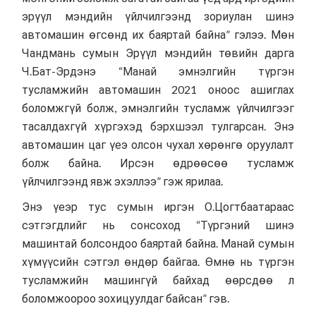
эрүүл мэндийн үйлчилгээнд зориулан шинэ
автомашин өгсөнд их баяртай байна” гэлээ. Мөн
Чандмань сумын Эрүүл мэндийн төвийн дарга
Ч.Бат-Эрдэнэ “Манай эмнэлгийн түргэн
тусламжийн автомашин 2021 оноос ашиглах
боломжгүй болж, эмнэлгийн тусламж үйлчилгээг
тасалдахгүй хүргэхэд бэрхшээл тулгарсан. Энэ
автомашин цаг үеэ олсон чухал хөрөнгө оруулалт
болж байна. Ирсэн өдрөөсөө тусламж
үйлчилгээнд явж эхэллээ” гэж ярилаа.
Энэ үеэр тус сумын иргэн О.Цогтбаатараас
сэтгэгдлийг нь сонсоход “Түргэний шинэ
машинтай болсондоо баяртай байна. Манай сумын
хүмүүсийн сэтгэл өндөр байгаа. Өмнө нь түргэн
тусламжийн машингүй байхад өөрсдөө л
боломжоороо зохицуулдаг байсан” гэв.