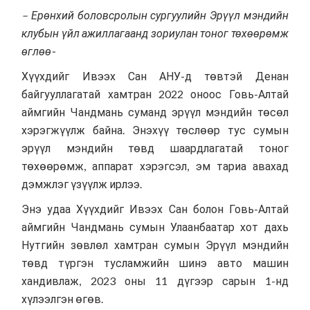
– Ерөнхий боловсролын сургуулийн Эрүүл мэндийн
клубын үйл ажиллагаанд зориулан тоног төхөөрөмж
өглөө-
Хүүхдийг Ивээх Сан АНУ-д төвтэй Денан
байгууллагатай хамтран 2022 оноос Говь-Алтай
аймгийн Чандмань суманд эрүүл мэндийн төсөл
хэрэгжүүлж байна. Энэхүү төслөөр тус сумын
эрүүл мэндийн төвд шаардлагатай тоног
төхөөрөмж, аппарат хэрэгсэл, эм тариа авахад
дэмжлэг үзүүлж ирлээ.
Энэ удаа Хүүхдийг Ивээх Сан болон Говь-Алтай
аймгийн Чандмань сумын Улаанбаатар хот дахь
Нутгийн зөвлөл хамтран сумын Эрүүл мэндийн
төвд түргэн тусламжийн шинэ авто машин
хандивлаж, 2023 оны 11 дүгээр сарын 1-нд
хүлээлгэн өгөв.