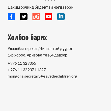
Цахим орчинд бидэнтэй нэгдээрэй
Холбоо барих
Улаанбаатар хот, Чингэлтэй дүүрэг,
1-р хороо, Аризона төв, 4 давхар
+976 11 329365
+976 11 329371 1327
mongolia.secretary@savethechildren.org