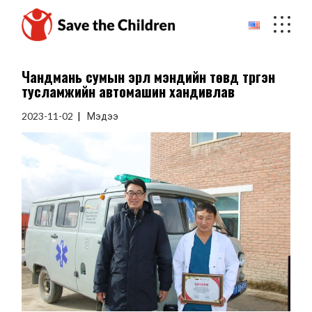
Skip
to
the
content
Чандмань сумын эрүүл мэндийн төвд түргэн
тусламжийн автомашин хандивлав
2023-11-02
Мэдээ