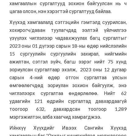
хамгааллын сургалтууд зохион байгуулсан нь ч
цагаа олсон, нэн хэрэгтэй сургалтууд байлаа.
Хүүхэд хамгаалалд сэтгэцийн гэмтэлд суурилсан,
хохирогч/даван туулагчдад ээлтэй үйлчилгээ
үзүүлэх чиглэлээр чадавхжуулах багц сургалтыг
2023 оны 01 дүгээр сарын 18-ны өдөр нийслэлийн
15 сургуулийн сургуулийн захирал, нийгмийн
ажилтан, сэтгэл зүйч, багш зэрэг нийт 75 хүнд
зориулсан сургалтаар эхэлж, 2023 оны 12 дугаар
сарын 4-ний өдөр отгон сургалтаа улсын
өмгөөлөгчдөд зориулан зохион байгуулж, энэ
чиглэлээрх сургалтаа өндөрлөлөө. Нийт 62
удаагийн 121 өдрийн сургалтад давхардаагүй
тоогоор 632, давхардсан тоогоор 1,289
мэргэжилтэн, алба хаагчид хамрагджээ.
Ийнхүү Хүүхдийг Ивээх Сангийн Хүүхэд
хамгааллын баг “Охидыг хүчирхийлэл, мөлжлөгөөс