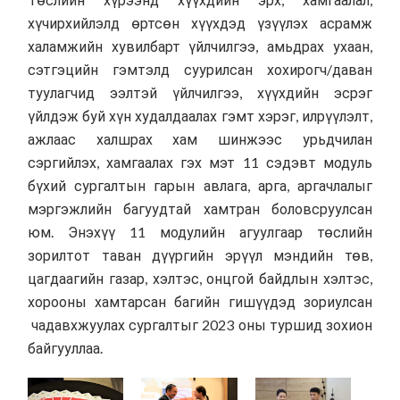
хүчирхийлэлд өртсөн хүүхдэд үзүүлэх асрамж
халамжийн хувилбарт үйлчилгээ, амьдрах ухаан,
сэтгэцийн гэмтэлд суурилсан хохирогч/даван
туулагчид ээлтэй үйлчилгээ, хүүхдийн эсрэг
үйлдэж буй хүн худалдаалах гэмт хэрэг, илрүүлэлт,
ажлаас халшрах хам шинжээс урьдчилан
сэргийлэх, хамгаалах гэх мэт 11 сэдэвт модуль
бүхий сургалтын гарын авлага, арга, аргачлалыг
мэргэжлийн багуудтай хамтран боловсруулсан
юм. Энэхүү 11 модулийн агуулгаар төслийн
зорилтот таван дүүргийн эрүүл мэндийн төв,
цагдаагийн газар, хэлтэс, онцгой байдлын хэлтэс,
хорооны хамтарсан багийн гишүүдэд зориулсан
чадавхжуулах сургалтыг 2023 оны туршид зохион
байгууллаа.