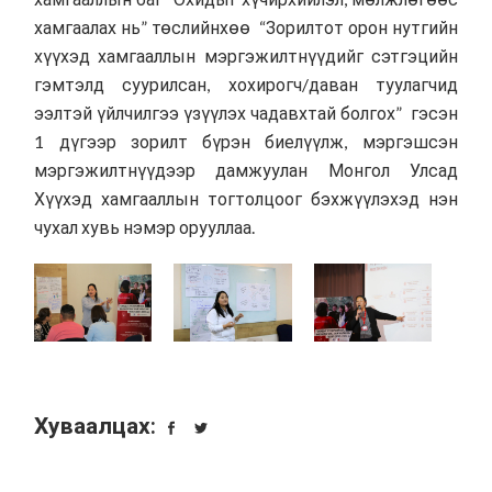
хамгаалах нь” төслийнхөө “Зорилтот орон нутгийн
хүүхэд хамгааллын мэргэжилтнүүдийг сэтгэцийн
гэмтэлд суурилсан, хохирогч/даван туулагчид
ээлтэй үйлчилгээ үзүүлэх чадавхтай болгох” гэсэн
1 дүгээр зорилт бүрэн биелүүлж, мэргэшсэн
мэргэжилтнүүдээр дамжуулан Монгол Улсад
Хүүхэд хамгааллын тогтолцоог бэхжүүлэхэд нэн
чухал хувь нэмэр орууллаа.
Хуваалцах: