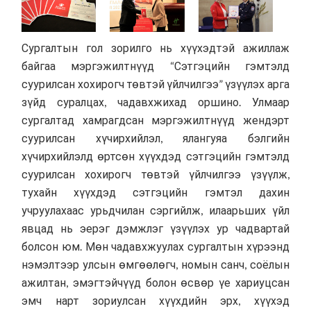
Сургалтын гол зорилго нь хүүхэдтэй ажиллаж
байгаа мэргэжилтнүүд “Сэтгэцийн гэмтэлд
суурилсан хохирогч төвтэй үйлчилгээ” үзүүлэх арга
зүйд суралцах, чадавхжихад оршино. Улмаар
сургалтад хамрагдсан мэргэжилтнүүд жендэрт
суурилсан хүчирхийлэл, ялангуяа бэлгийн
хүчирхийлэлд өртсөн хүүхдэд сэтгэцийн гэмтэлд
суурилсан хохирогч төвтэй үйлчилгээ үзүүлж,
тухайн хүүхдэд сэтгэцийн гэмтэл дахин
учруулахаас урьдчилан сэргийлж, илаарьших үйл
явцад нь эерэг дэмжлэг үзүүлэх ур чадвартай
болсон юм. Мөн чадавхжуулах сургалтын хүрээнд
нэмэлтээр улсын өмгөөлөгч, номын санч, соёлын
ажилтан, эмэгтэйчүүд болон өсвөр үе хариуцсан
эмч нарт зориулсан хүүхдийн эрх, хүүхэд