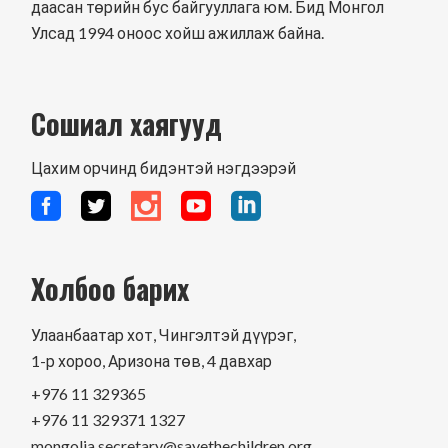
даасан төрийн бус байгууллага юм. Бид Монгол
Улсад 1994 оноос хойш ажиллаж байна.
Сошиал хаягууд
Цахим орчинд бидэнтэй нэгдээрэй
Холбоо барих
Улаанбаатар хот, Чингэлтэй дүүрэг,
1-р хороо, Аризона төв, 4 давхар
+976 11 329365
+976 11 329371 1327
mongolia.secretary@savethechildren.org