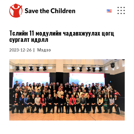
Skip
to
the
content
Төслийн 11 модулийн чадавхжуулах цогц
сургалт өндөрлөлөө
2023-12-26
Мэдээ