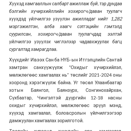
Хүүхэд хамгааллын салбарт ажиллаж буй, тэр дундаа
бэлгийн хүчирхийллийн хохирогч/даван туулагч
хүүхдэд үйлчилгээ үзүүлэн ажилладаг нийт 1
,
282
мэргэжилтэн, алба хаагч сэтгэцийн гэмтэлд
суурилсан, хохирогч/даван туулагчдад ээлтэй
үйлчилгээ үзүүлэх чиглэлээр чадавхжуулах багц
сургалтад хамрагдлаа.
Хүүхдийг Ивээх Сан ба НҮБ-ын Итгэлцлийн Сантай
хамтран санхүүжүүлж “Охидыг хүчирхийлэл,
мөлжлөгөөс хамгаалах нь” төслийг 2021-2024 оны
хооронд хэрэгжүүлж байна. Уг төсөл Улаанбаатар
хотын Баянгол, Баянзүрх, Сонгинохайрхан,
Сүхбаатар, Чингэлтэй дүүргийн 12-18 насны
охидыг хүчирхийлэл, мөлжлөгөөс эрүүл мэнд,
хүүхэд хамгаалал, боловсролын үйлчилгээгээр
дамжуулан хамгаалах зорилготой.
Төслийн хүрээнд хүүхдийн эрх, хамгаалал,