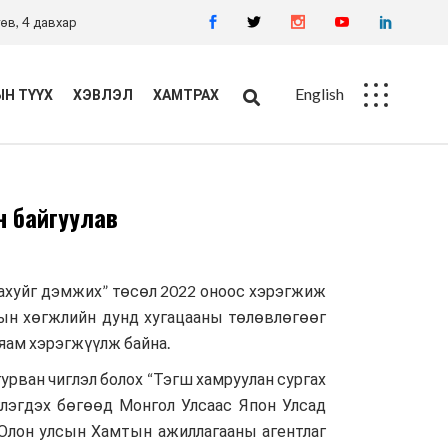
өв, 4 давхар
English
Н ТҮҮХ
ХЭВЛЭЛ
ХАМТРАХ
Ажлын байр
н байгуулав
Худалдан авалт
ахуйг дэмжих” төсөл 2022 оноос хэрэгжиж
рын хөгжлийн дунд хугацааны төлөвлөгөөг
яам хэрэгжүүлж байна.
урван чиглэл болох “Тэгш хамруулан сургах
иглэгдэх бөгөөд Монгол Улсаас Япон Улсад
Олон улсын Хамтын ажиллагааны агентлаг