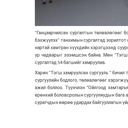
“Ганцаарчилсан сургалтын төлөвлөгөөг бо
бэхжүүлэх” танхимын сургалтад зорилтот с
нартай хамтран хүүхдийн хэрэгцээнд суури
ур чадварыг эзэмшсэн байна. Мөн “Тэгш
сургалтад 54 багшийг хамруулав.
Харин “Тэгш хамруулсан сургууль “ бичил 
сургуулийн бодлого, төлөвлөгөөг хэрэгжүү
ажил боллоо. Түүнчлэн “Ойлгоод хамтаръя
ерөнхий боловсролын сургуулиудын бага ан
сурагчдын өөрөө удирдах байгууллагын үй