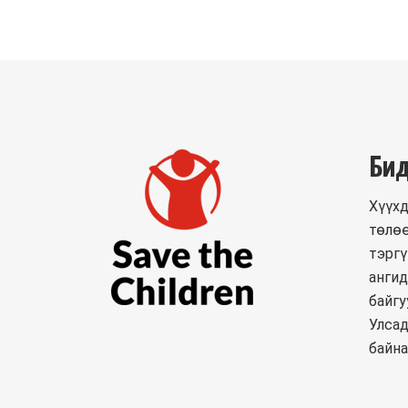
Бид
Хүүхд
төлөө
тэргү
ангид
байгу
Улсад
байна