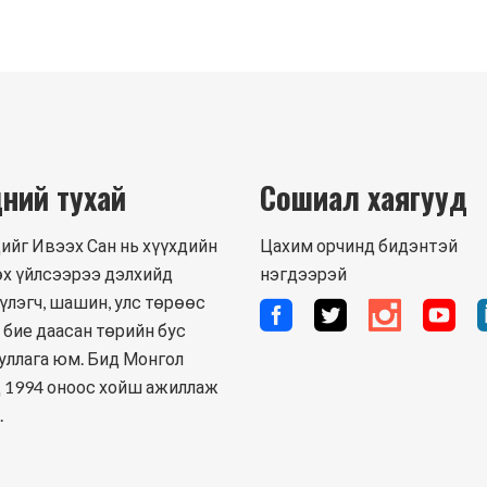
ний тухай
Сошиал хаягууд
ийг Ивээх Сан нь хүүхдийн
Цахим орчинд бидэнтэй
х үйлсээрээ дэлхийд
нэгдээрэй
үлэгч, шашин, улс төрөөс
 бие даасан төрийн бус
уллага юм. Бид Монгол
 1994 оноос хойш ажиллаж
.