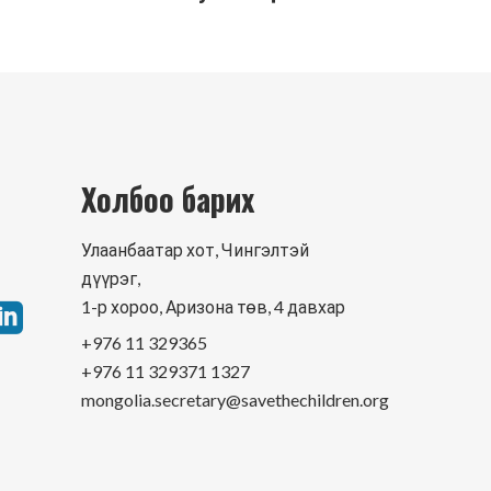
Холбоо барих
Улаанбаатар хот, Чингэлтэй
дүүрэг,
1-р хороо, Аризона төв, 4 давхар
+976 11 329365
+976 11 329371 1327
mongolia.secretary@savethechildren.org