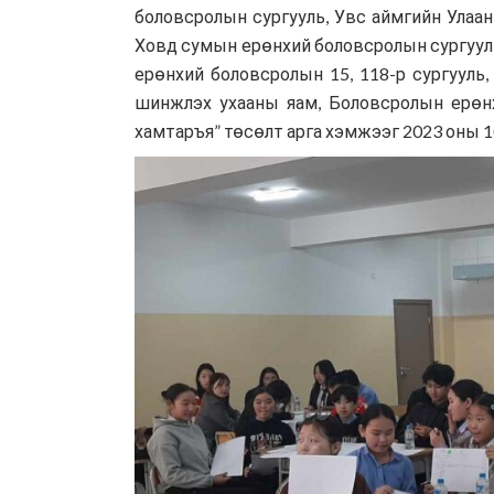
боловсролын сургууль, Увс аймгийн Улаа
Ховд сумын ерөнхий боловсролын сургууль,
ерөнхий боловсролын 15, 118-р сургууль,
шинжлэх ухааны яам, Боловсролын ерөнхи
хамтаръя” төсөлт арга хэмжээг 2023 оны 1