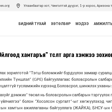
ren.org
Улаанбаатар хот, Чингэлтэй дүүрэг, 1-р хороо, Аризона т
БИДНИЙ ТУХАЙ
ХӨТӨЛБӨР
МЭДЭЭ
АМЖИЛТЫ
Үйл ажиллагаа
Хүүхэд хамгааллын
Ойлгоод хамтаръя” төсөлт арга хэмжээ зохио
хөтөлбөр
Удирдлагын баг
Хүүхэд хамгааллын арга
Хүүхэд хамгааллын бодлого
зүйн төв
Тэмдэглэлт ой
лах зорилготой “Тэгш боломжийг бүрдүүлэх замаар суралц
Хүүхдийн эрхийн засаглал
Дэлхийн Түншлэл” (GPE) байгууллагаас боловсролын салба
хөтөлбөр
Холбоо барих
уцалтгүй тусламжийн хүрээнд Боловсрол, шинжлэх ухааны 
Боловсролын хөтөлбөр
хуйг дэмжих” төсөл нь боловсролын салбарын тэргүүлэх г
Хүүхдийн ядуурлыг
, үйлчилгээ” болон “Хосолсон сургалт”-ыг хөгжүүлэхэд ч
бууруулах хөтөлбөр
лсын хамтын ажиллагааны байгууллага (ЖАЙКА), БНСУ-ын 
Эрүүл мэндийн төсөл