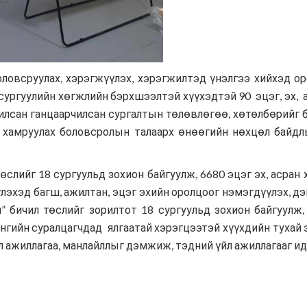
ловсруулах, хэрэгжүүлэх, хэрэгжилтэд үнэлгээ хийхэд о
ургуулийн хөгжлийн бэрхшээлтэй хүүхэдтэй 90 эцэг, эх, а
лсан ганцаарчилсан сургалтын төлөвлөгөө, хөтөлбөрийг бо
 хамруулах боловсролын талаарх өнөөгийн нөхцөл байдлы
төслийг 18 сургуульд зохион байгуулж, 6680 эцэг эх, асран
лэхэд багш, ажилтан, эцэг эхийн оролцоог нэмэгдүүлэх, 
” бичил төслийг зорилтот 18 сургуульд зохион байгуулж,
гийн суралцагчдад ялгаатай хэрэгцээтэй хүүхдийн тухай 
л ажиллагаа, манлайллыг дэмжиж, тэдний үйл ажиллагааг и