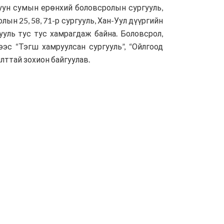
уун сумын ерөнхий боловсролын сургууль,
н 25, 58, 71-р сургууль, Хан-Уул дүүргийн
ууль тус тус хамрагдаж байна. Боловсрол,
эс “Тэгш хамруулсан сургууль”, “Ойлгоод
лттай зохион байгуулав.