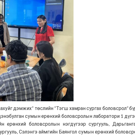
ахуйг дэмжих” төслийн “Тэгш хамран сургах боловсрол” бү
дэнэбулган сумын ерөнхий боловсролын лаборатори 1 дүгэ
йн ерөнхий боловсролын нэгдүгээр сургууль, Дарьган
ргууль, Сэлэнгэ аймгийн Баянгол сумын ерөнхий боловсро