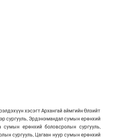
рэлдэхүүн хэсэгт Архангай аймгийн Өлзийт
эр сургууль, Эрдэнэмандал сумын ерөнхий
га сумын ерөнхий боловсролын сургууль,
лын сургууль, Цагаан нуур сумын ерөнхий