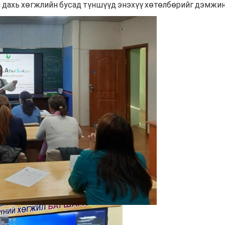
л дахь хөгжлийн бусад түншүүд энэхүү хөтөлбөрийг дэмжин
Хүмүүнлэгийн тусламж/Уур
амьсгалын өөрчлөлтийн
хөтөлбөр
Кампанит ажил
Хэрэгжүүлсэн төслүүд