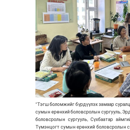
“Тэгш боломжийг бүрдүүлэх замаар суралц
сумын ерөнхий боловсролын сургууль, Эр
боловсролын сургууль, Сүхбаатар аймги
Түмэнцогт сумын ерөнхий боловсролын су