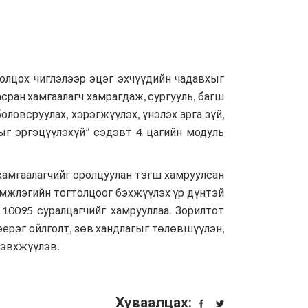
ролцох чиглэлээр эцэг эхчүүдийн чадавхыг
сран хамгаалагч хамрагдаж, сургууль, багш
ловсруулах, хэрэгжүүлэх, үнэлэх арга зүй,
г эргэцүүлэхүй” сэдэвт 4 цагийн модуль
 хамгаалагчийг оролцуулан тэгш хамруулсан
дэмжлэгийн тогтолцоог бэхжүүлэх үр дүнтэй
 10095 суралцагчийг хамрууллаа. Зорилтот
эерэг ойлголт, зөв хандлагыг төлөвшүүлэн,
дэвхжүүлэв.
Хуваалцах: