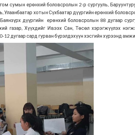
нгом сумын ерөнхий боловсролын 2-р сургууль, Баруунтур
 Улаанбаатар хотын Сүхбаатар дүүргийн ерөнхий боловсролы
 Баянзүрх дүүргийн ерөнхий боловсролын 88 дугаар сург
й газар, Хүүхдийг Ивээх Сан, Төсөл хэрэгжүүлэх нэгжэ
0-12 дугаар сард гурван бүрэлдэхүүн хэсгийн хүрээнд амжи