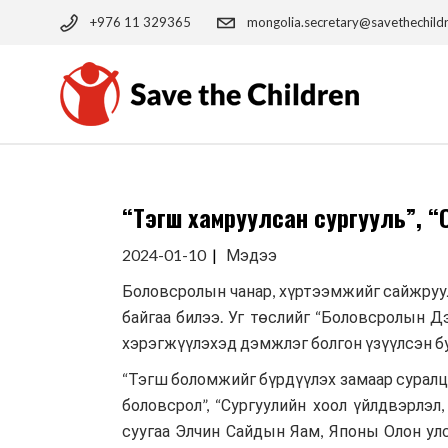
Skip
to
+976 11 329365
mongolia.secretary@savethechild
the
content
“Тэгш хамруулсан сургууль”, “
2024-01-10
Мэдээ
Боловсролын чанар, хүртээмжийг сайжруу
байгаа билээ. Уг төслийг “Боловсролын 
хэрэгжүүлэхэд дэмжлэг болгон үзүүлсэн б
“Тэгш боломжийг бүрдүүлэх замаар суралца
боловсрол”, “Сургуулийн хоол үйлдвэрлэл
суугаа Элчин Сайдын Яам, Японы Олон у