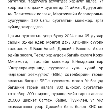
бататгаж, тодруулга асуултдаа хариулт авлаа. Уг
хоёр шатны цахим сургалтад 21 аймаг, 8 дүүргийн
46 Политехник коллеж, Мэргэжлийн боловсролын
сургуулийн 130 багш, сургалтын менежер, арга
зүйчид хамрагдлаа.
Цахим сургалтын үеэр буюу 2024 оны 05 дугаар
сарын 31-ны өдөр Монгол дахь ХИС-ийн суурин
төлөөлөгч Л.Баян-Алтай, Дэлхийн Банкны Ахлах
эдийн засагч, Төсөл хариуцсан багийн ахлагч Кожи
Мияамото, төслийн менежер Ё.Нямдаваа нар
“Энтрепренершипд суурилсан хувь хүний ур
чадварыг хөгжүүлэх“ (ESEL) хөтөлбөрийн гарын
авлагын багцыг БЕГ-т хүлээлгэн өглөө. Уг багцад
багшийн гарын авлага 300 ширхэг, сургалтын
хөтөлбөр 300 ширхэг, суралцагчийн гарын авлага
20,000 ширхэг багтаж байна. Түүнчлэн, уг үйл
ажиллагааны үеэр Дэлхийн банк болон ХИС-ын