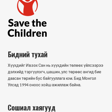
Бидний тухай
Хүүхдийг Ивээх Сан нь хүүхдийн төлөөх үйлсээрээ
дэлхийд тэргүүлэгч, шашин, улс төрөөс ангид бие
даасан төрийн бус байгууллага юм. Бид Монгол
Улсад 1994 оноос хойш ажиллаж байна.
Сошиал хаягууд