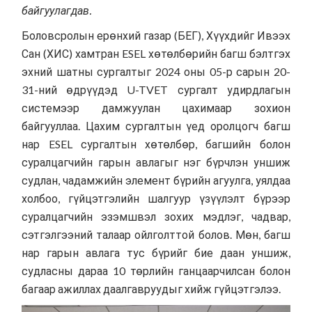
байгуулагдав.
Боловсролын ерөнхий газар (БЕГ), Хүүхдийг Ивээх
Сан (ХИС) хамтран ESEL хөтөлбөрийн багш бэлтгэх
эхний шатны сургалтыг 2024 оны 05-р сарын 20-
31-ний өдрүүдэд U-TVET сургалт удирдлагын
системээр дамжуулан цахимаар зохион
байгууллаа. Цахим сургалтын үед оролцогч багш
нар ESEL сургалтын хөтөлбөр, багшийн болон
суралцагчийн гарын авлагыг нэг бүрчлэн уншиж
судлан, чадамжийн элемент бүрийн агуулга, уялдаа
холбоо, гүйцэтгэлийн шалгуур үзүүлэлт бүрээр
суралцагчийн эзэмшвэл зохих мэдлэг, чадвар,
сэтгэлгээний талаар ойлголттой болов. Мөн, багш
нар гарын авлага тус бүрийг бие даан уншиж,
судласны дараа 10 төрлийн ганцаарчилсан болон
багаар ажиллах даалгавруудыг хийж гүйцэтгэлээ.