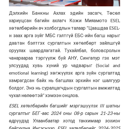
Дэлхийн Банкны Ахлах эдийн засагч, Төсөл
хариуцсан багийн ахлагч Кожи Мияамото ESEL
хөтөлбөрийн ач холбогдлын талаар “Цаашдаа ESEL-
н заах арга зүйг МБС гэлтгүй ЕБС-ийн багш нарыг
давтан бэлтгэх сургалтын хөтөлбөрт зайлшгүй
оруулах шаардлагатай. Тухайлбал, боловсролын
чанараараа тэргүүлж буй АНУ, Сингапур гэх мэт
улсуудад хувь хүний ур чадварыг (Social and
emotional learning) хөгжүүлэх арга зүйн сургалтад
хамрагдсан байх нь багшлах эрхийн нэг шалгуур
болдог. Энэ нь суралцагчдын сургалтын амжилтад
чухал нөлөөтэй” хэмээн онцлов.
ESEL хөтөлбөрийн багшийг мэргэшүүлэх III шатны
сургалтыг БЕГ-аас 2024 оны 08-р сарын 21-23-ны
өдрүүдэд Улаанбаатар хотод танхимаар зохион
байгуулна. Ингэснээр, ESEL хөтөлбөрийг 2024-2025