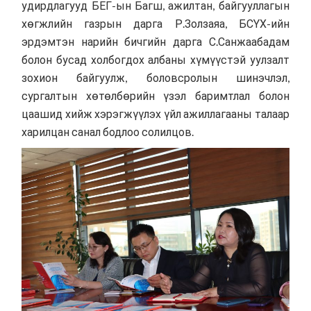
удирдлагууд БЕГ-ын Багш, ажилтан, байгууллагын
хөгжлийн газрын дарга Р.Золзаяа, БСҮХ-ийн
эрдэмтэн нарийн бичгийн дарга С.Санжаабадам
болон бусад холбогдох албаны хүмүүстэй уулзалт
зохион байгуулж, боловсролын шинэчлэл,
сургалтын хөтөлбөрийн үзэл баримтлал болон
цаашид хийж хэрэгжүүлэх үйл ажиллагааны талаар
харилцан санал бодлоо солилцов.