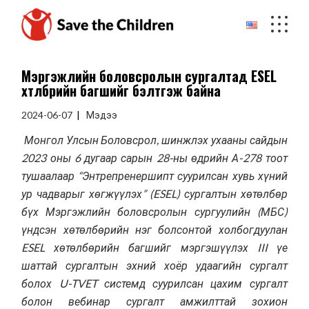
Skip
to
the
content
Мэргэжлийн боловсролын сургалтад ESEL
хөтөлбөрийн багшийг бэлтгэж байна
2024-06-07
Мэдээ
Монгол Улсын Боловсрол, шинжлэх ухааны сайдын
2023 оны 6 дугаар сарын 28-ны өдрийн А-278 тоот
тушаалаар “Энтрепренершипт суурилсан хувь хүний
ур чадварыг хөгжүүлэх” (ESEL) сургалтын хөтөлбөр
бүх Мэргэжлийн боловсролын сургуулийн (МБС)
үндсэн хөтөлбөрийн нэг болсонтой холбогдуулан
ESEL хөтөлбөрийн багшийг мэргэшүүлэх III үе
шаттай сургалтын эхний хоёр удаагийн сургалт
болох U-TVET системд суурилсан цахим сургалт
болон вебинар сургалт амжилттай зохион