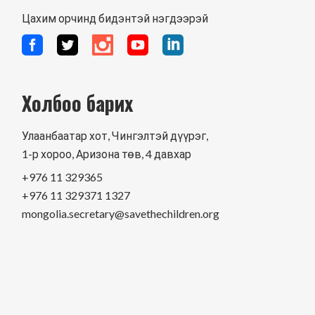
Цахим орчинд бидэнтэй нэгдээрэй
Холбоо барих
Улаанбаатар хот, Чингэлтэй дүүрэг,
1-р хороо, Аризона төв, 4 давхар
+976 11 329365
+976 11 329371 1327
mongolia.secretary@savethechildren.org