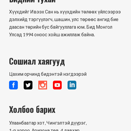
Хүүхдийг Ивээх Сан нь хүүхдийн төлөөх үйлсээрээ
дэлхийд тэргүүлэгч, шашин, улс төрөөс ангид бие
даасан төрийн бус байгууллага юм. Бид Монгол
Улсад 1994 оноос хойш ажиллаж байна.
Сошиал хаягууд
Цахим орчинд бидэнтэй нэгдээрэй
Холбоо барих
Улаанбаатар хот, Чингэлтэй дүүрэг,
1-р хороо, Аризона төв, 4 давхар