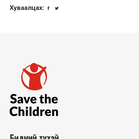
Хуваалцах:
Бидний тухай