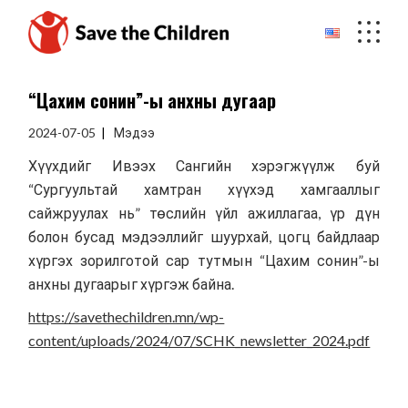
Skip
to
the
content
“Цахим сонин”-ы анхны дугаар
2024-07-05
Мэдээ
Хүүхдийг Ивээх Сангийн хэрэгжүүлж буй
“Сургуультай хамтран хүүхэд хамгааллыг
сайжруулах нь” төслийн үйл ажиллагаа, үр дүн
болон бусад мэдээллийг шуурхай, цогц байдлаар
хүргэх зорилготой сар тутмын “Цахим сонин”-ы
анхны дугаарыг хүргэж байна.
https://savethechildren.mn/wp-
content/uploads/2024/07/SCHK_newsletter_2024.pdf