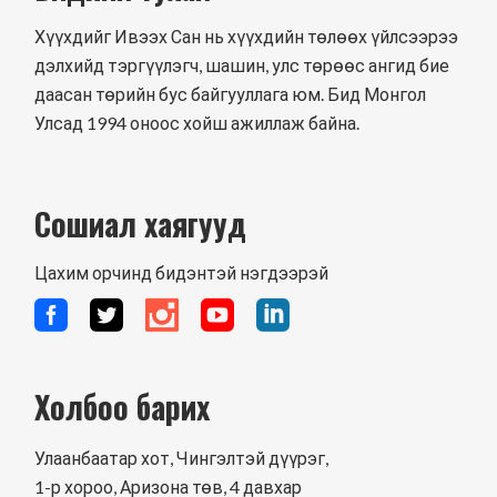
Хүүхдийг Ивээх Сан нь хүүхдийн төлөөх үйлсээрээ
дэлхийд тэргүүлэгч, шашин, улс төрөөс ангид бие
даасан төрийн бус байгууллага юм. Бид Монгол
Улсад 1994 оноос хойш ажиллаж байна.
Сошиал хаягууд
Цахим орчинд бидэнтэй нэгдээрэй
Холбоо барих
Улаанбаатар хот, Чингэлтэй дүүрэг,
1-р хороо, Аризона төв, 4 давхар