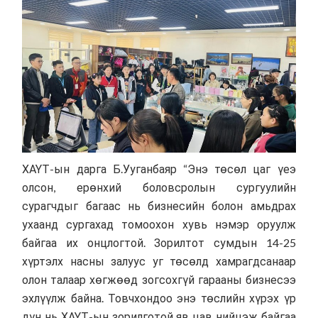
ХАҮТ-ын дарга Б.Ууганбаяр “Энэ төсөл цаг үеэ
олсон, ерөнхий боловсролын сургуулийн
сурагчдыг багаас нь бизнесийн болон амьдрах
ухаанд сургахад томоохон хувь нэмэр оруулж
байгаа их онцлогтой. Зорилтот сумдын 14-25
хүртэлх насны залуус уг төсөлд хамрагдсанаар
олон талаар хөгжөөд зогсохгүй гарааны бизнесээ
эхлүүлж байна. Товчхондоо энэ төслийн хүрэх үр
дүн нь ХАҮТ-ын зорилготой яв цав нийцэж байгаа