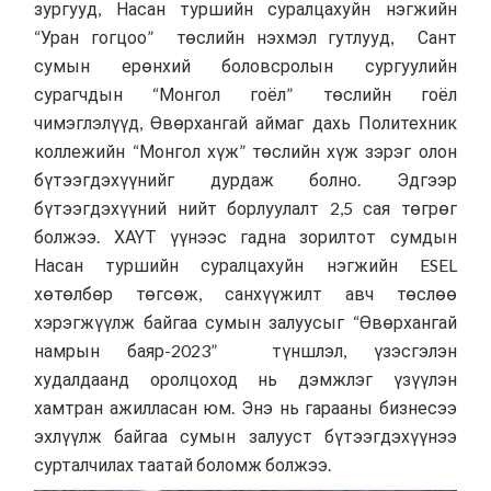
зургууд, Насан туршийн суралцахуйн нэгжийн
“Уран гогцоо” төслийн нэхмэл гутлууд, Сант
сумын ерөнхий боловсролын сургуулийн
сурагчдын “Монгол гоёл” төслийн гоёл
чимэглэлүүд, Өвөрхангай аймаг дахь Политехник
коллежийн “Монгол хүж” төслийн хүж зэрэг олон
бүтээгдэхүүнийг дурдаж болно. Эдгээр
бүтээгдэхүүний нийт борлуулалт 2,5 сая төгрөг
болжээ. ХАҮТ үүнээс гадна зорилтот сумдын
Насан туршийн суралцахуйн нэгжийн ESEL
хөтөлбөр төгсөж, санхүүжилт авч төслөө
хэрэгжүүлж байгаа сумын залуусыг “Өвөрхангай
намрын баяр-2023” түншлэл, үзэсгэлэн
худалдаанд оролцоход нь дэмжлэг үзүүлэн
хамтран ажилласан юм. Энэ нь гарааны бизнесээ
эхлүүлж байгаа сумын залууст бүтээгдэхүүнээ
сурталчилах таатай боломж болжээ.