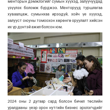
менторын дэмжлэгийг сумын хүүхэд, залуучуудад
үзүүлэх боломж бүрджээ. Менторууд туршлагаа
хуваалцаж, сумынхаа ирээдүй, хойч үе хүүхэд,
залууст оюуны томоохон хөрөнгө оруулалт хийсэн
их үр дүнтэй ажил болсон юм.
2024 оны 2 дугаар сард болсон бичил төслийн
уралдааны үеэр орон нутгийн бизнес эрхлэгчдийг