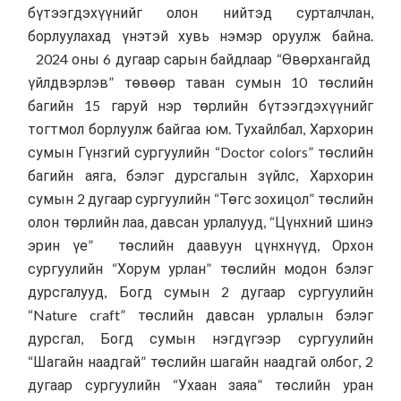
бүтээгдэхүүнийг олон нийтэд сурталчлан,
борлуулахад үнэтэй хувь нэмэр оруулж байна.
2024 оны 6 дугаар сарын байдлаар “Өвөрхангайд
үйлдвэрлэв” төвөөр таван сумын 10 төслийн
багийн 15 гаруй нэр төрлийн бүтээгдэхүүнийг
тогтмол борлуулж байгаа юм. Тухайлбал, Хархорин
сумын Гүнзгий сургуулийн “Doctor colors” төслийн
багийн аяга, бэлэг дурсгалын зүйлс, Хархорин
сумын 2 дугаар сургуулийн “Төгс зохицол” төслийн
олон төрлийн лаа, давсан урлалууд, “Цүнхний шинэ
эрин үе” төслийн даавуун цүнхнүүд, Орхон
сургуулийн “Хорум урлан” төслийн модон бэлэг
дурсгалууд, Богд сумын 2 дугаар сургуулийн
“Nature craft” төслийн давсан урлалын бэлэг
дурсгал, Богд сумын нэгдүгээр сургуулийн
“Шагайн наадгай” төслийн шагайн наадгай олбог, 2
дугаар сургуулийн “Ухаан заяа” төслийн уран