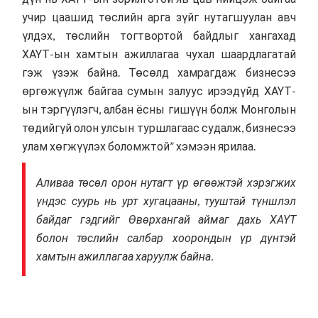
учир цаашид төслийн арга зүйг нутагшуулан авч
үлдэх, төслийн тогтвортой байдлыг хангахад
ХАҮТ-ын хамтын ажиллагаа чухал шаардлагатай
гэж үзэж байна. Төсөлд хамрагдаж бизнесээ
өргөжүүлж байгаа сумын залуус ирээдүйд ХАҮТ-
ын тэргүүлэгч, албан ёсны гишүүн болж Монголын
төдийгүй олон улсын туршлагаас судалж, бизнесээ
улам хөгжүүлэх боломжтой” хэмээн ярилаа.
Аливаа төсөл орон нутагт үр өгөөжтэй хэрэгжих
үндэс суурь нь урт хугацааны, тууштай түншлэл
байдаг гэдгийг Өвөрхангай аймаг дахь ХАҮТ
болон төслийн салбар хоорондын үр дүнтэй
хамтын ажиллагаа харуулж байна.