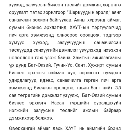
хүүхэд, залуусын бичсэн төслийг дэмжин, хөрөнгө
оруулалт татах зорилгоор “Шаркуудын эрэлд” аянг
санаачлан зохион байгуулав. Аяны хүрээнд аймаг,
сумын бизнес эрхлэгчид, ХАҮТ-ын тэргүүлэгчид
пич арга хэмжээнд олноороо оролцож, тэдгээр
хүмүүс хүүхэд, залуучуудын санаачилсан
төслүүдэд санхүүгийн дэмжлэг үзүүлэхэд ихээхэн
нөлөөлсөн гэж үзэж байна. Хамтын ажиллагааны
үр дүнд Бат-Өлзий, Гучин-Ус, Сант, Хужирт сумын
бизнес эрхлэгч найман хүн, зорилтот сумдын
удирдлагууд идэвх, санаачилга гарган пич арга
хэмжээнд биечлэн оролцож, таван багт нийт 3,8
сая төгрөгийн дэмжлэг үзүүлж, Бат-Өлзий сумын
бизнес эрхлэгч Насан туршийн суралцахуйн
нэгжийн залуусын төслийг ажлын байраар
дэмжихээр болжээ.
Өвөрхангай аймаг дахь ХАҮТ нь аймгийн брэнд