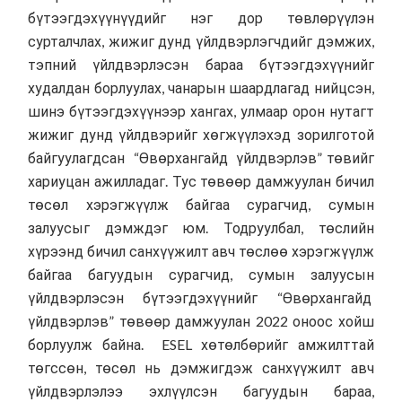
бүтээгдэхүүнүүдийг нэг дор төвлөрүүлэн
сурталчлах, жижиг дунд үйлдвэрлэгчдийг дэмжих,
тэпний үйлдвэрлэсэн бараа бүтээгдэхүүнийг
худалдан борлуулах, чанарын шаардлагад нийцсэн,
шинэ бүтээгдэхүүнээр хангах, улмаар орон нутагт
жижиг дунд үйлдвэрийг хөгжүүлэхэд зорилготой
байгуулагдсан “Өвөрхангайд үйлдвэрлэв” төвийг
хариуцан ажилладаг. Тус төвөөр дамжуулан бичил
төсөл хэрэгжүүлж байгаа сурагчид, сумын
залуусыг дэмждэг юм. Тодруулбал, төслийн
хүрээнд бичил санхүүжилт авч төслөө хэрэгжүүлж
байгаа багуудын сурагчид, сумын залуусын
үйлдвэрлэсэн бүтээгдэхүүнийг “Өвөрхангайд
үйлдвэрлэв” төвөөр дамжуулан 2022 оноос хойш
борлуулж байна. ESEL хөтөлбөрийг амжилттай
төгссөн, төсөл нь дэмжигдэж санхүүжилт авч
үйлдвэрлэлээ эхлүүлсэн багуудын бараа,