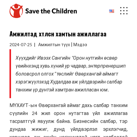
Skip
to
the
content
Амжилтад хөтөлсөн хамтын ажиллагаа
|
2024-07-25
Амжилтын түүх
Мэдээ
Хүүхдийг Ивээх Сангийн “Орон нутгийн өсвөр
үеийнхэнд хувь хүний ур чадвар, энтерпренершип
боловсрол олгох” төслийг Өвөрхангай аймагт
хэрэгжүүлэхэд Худалдаа аж үйлдвэрийн салбар
танхим үр дүнтэй хамтран ажилласан юм.
МҮХАҮТ-ын Өвөрхангай аймаг дахь салбар танхим
сүүлийн 24 жил орон нутагтаа үйл ажиллагаа
тасралтгүй явуулж байна. Бизнесийн салбар, тэр
дундаа жижиг, дунд үйлдвэрлэл эрхлэгчид,
хоршоод, аж ахуйн нэгжүүдтэй нягт холбоотой