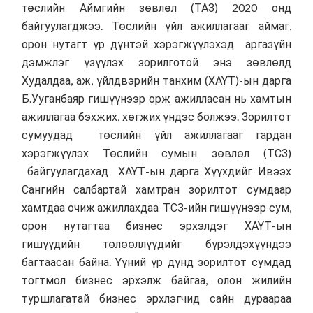
төслийн Аймгийн зөвлөл (ТАЗ) 2020 онд
байгуулагджээ. Төслийн үйл ажиллагааг аймаг,
орон нутагт үр дүнтэй хэрэгжүүлэхэд аргазүйн
дэмжлэг үзүүлэх зорилготой энэ зөвлөлд
Худалдаа, аж, үйлдвэрийн танхим (ХАҮТ)-ын дарга
Б.Ууганбаяр гишүүнээр орж ажилласан нь хамтын
ажиллагаа бэхжих, хөгжих үндэс болжээ. Зорилтот
сумуудад төслийн үйл ажиллагааг гардан
хэрэгжүүлэх Төслийн сумын зөвлөл (ТСЗ)
байгуулагдахад ХАҮТ-ын дарга Хүүхдийг Ивээх
Сангийн салбартай хамтран зорилтот сумдаар
хамтдаа очиж ажиллахдаа ТСЗ-ийн гишүүнээр сум,
орон нутагтаа бизнес эрхэлдэг ХАҮТ-ын
гишүүдийн төлөөллүүдийг бүрэлдэхүүндээ
багтаасан байна. Үүний үр дүнд зорилтот сумдад
тогтмол бизнес эрхэлж байгаа, олон жилийн
туршлагатай бизнес эрхлэгчид сайн дураараа