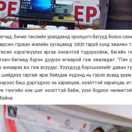
гчид, бичил төслийн уралдаанд оролцогч багууд болон са
нгөрсөн гурван жилийн хугацаанд 1800 гаруй хүнд зөвлөн
төсөл хэрэгжүүлэх аргаа оновчтой тодорхойлж, багийн г
товч бөгөөд бүрэн дүүрэн өгөөрэй гэж зөвлөдөг. “Пич у
р анхаарах вэ гэж асуудаг. Хүүхдүүд бэрхшээлийг даван ту
 шийдлээ гаргаж ирж байхдаа нүдэнд нь гэрэл асаад урам 
эрээс биш дэргэдээс нь харилцаж, нээлттэй харилцаа, ит
 үе тэнгийн юм шиг нээлттэй байж, үзэл бодлоо чөлөөтэ
байна.