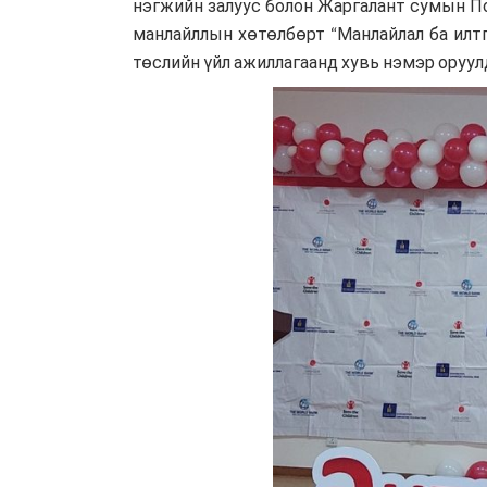
нэгжийн залуус болон Жаргалант сумын П
манлайллын хөтөлбөрт “Манлайлал ба илтг
төслийн үйл ажиллагаанд хувь нэмэр оруул