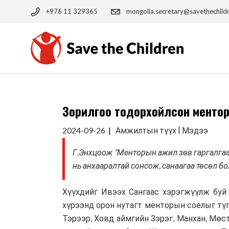
Skip
to
+976 11 329365
mongolia.secretary@savethechild
the
content
Зорилгоо тодорхойлсон менто
|
2024-09-26
Амжилтын түүх
Мэдээ
Г.Энхцоож “Менторын ажил зөв гаргалгааг
нь анхааралтай сонсож, санаагаа төсөл бо
Хүүхдийг Ивээх Сангаас хэрэгжүүлж буй
хүрээнд орон нутагт менторын соёлыг түг
Тэрээр, Ховд аймгийн Зэрэг, Манхан, Мөс