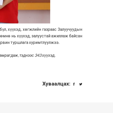
үл, хүүхэд, хөгжлийн газраас Залуучуудын
 өмнө нь хүүхэд, залуустай ажиллаж байсан
арвин туршлага хуримтлуулжээ.
амрагдаж, тэднээс 343 хүүхэд,
Хуваалцах: