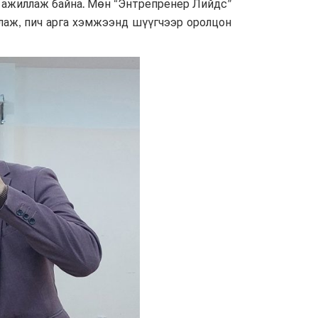
 ажиллаж байна. Мөн “Энтрепренер Лийдс”
ллаж, пич арга хэмжээнд шүүгчээр оролцон