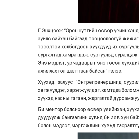
Г.Энхцоож “Орон нутгийн өсвөр үеийнхэнд 
зүйлс сайхан байгаад тооцоолоогүй жижиг
төсөлтэй холбогдсон хүүхдүүд их сургуул
сургалтад хамрагдаж, сургуульд суралцаж
Энэ мэдлэг, ур чадварыг энэ төсөл хүүхди
ажиллах гол шалтгаан байсан” гэлээ.
Хүүхэд, залуус “Энтрепренершипд суурил
хөгжүүлдэг, хэрэгжүүлдэг, хамтдаа боломж
хүүхэд насны гэгээн, жаргалтай дурсамжуу
Би ментор болсноор өсвөр үеийнхэн, хүүхэ
дуудуулж байгаагийн хувьд би зөв хүн бай
болон мэдлэг, мэргэжлийн хувьд тасралтгү