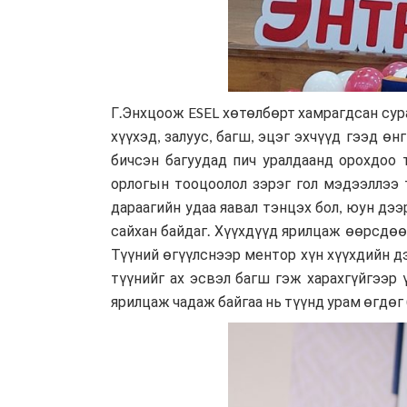
Г.Энхцоож ESEL хөтөлбөрт хамрагдсан сура
хүүхэд, залуус, багш, эцэг эхчүүд гээд ө
бичсэн багуудад пич уралдаанд орохдоо 
орлогын тооцоолол зэрэг гол мэдээллээ 
дараагийн удаа яавал тэнцэх бол, юун дээ
сайхан байдаг. Хүүхдүүд ярилцаж өөрсдөө
Түүний өгүүлснээр ментор хүн хүүхдийн дэ
түүнийг ах эсвэл багш гэж харахгүйгээр
ярилцаж чадаж байгаа нь түүнд урам өгдөг 