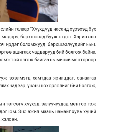
слийн талаар “Хүүхдүүд насанд хүрэхэд бүх
 мэдэрч, бэрхшээлд бууж өгдөг. Харин энэ
арч ирдэг боломжууд, бэрхшээлүүдийг ESEL
ртөө ашиглах чадварууд бий болгож байна.
ртээмжтэй олгож байгаа нь миний ментороор
ууж эхэлмэгц хамтдаа ярилцдаг, санаагаа
лах чадвар, үнэнч нөхөрлөлийг бий болгож,
ын төгсөгч хүүхэд, залуучуудад ментор гэж
эдэг юм. Энэ ажил маань намайг хувь хүний
 хэлсэн.