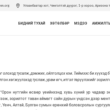
ren.org
Улаанбаатар хот, Чингэлтэй дүүрэг, 1-р хороо, Аризона т
БИДНИЙ ТУХАЙ
ХӨТӨЛБӨР
МЭДЭЭ
АМЖИЛТЫ
Үйл ажиллагаа
Хүүхэд хамгааллын
р
хөтөлбөр
Удирдлагын баг
Хүүхэд хамгааллын арга
Хүүхэд хамгааллын бодлого
зүйн төв
Тэмдэглэлт ой
 олоход тусалж, дэмжих, ойлголцох юм. Тиймээс би хүүхэд б
Хүүхдийн эрхийн засаглал
хөтөлбөр
Холбоо барих
лгон хөгжүүлэхэд туслаж, урам өгч, итгэл төрүүлэхийг зорилг
Боловсролын хөтөлбөр
 “Орон нутгийн өсвөр үеийнхэнд хувь хүний ур чадвар э
Хүүхдийн ядуурлыг
ээж, зорилтот таван аймагт сайн дурын үндсэн дээр мен
бууруулах хөтөлбөр
т, Үенч, Алтай, Булган сумын ерөнхий боловсролын сургуу
Эрүүл мэндийн төсөл