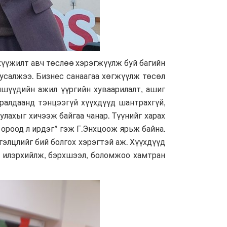
нхүүжилт авч төслөө хэрэгжүүлж буй багийн
 тусалжээ. Бизнес санаагаа хөгжүүлж төсөл
ишүүдийн ажил үүргийн хуваарилалт, ашиг
ралдаанд тэнцээгүй хүүхдүүд шантрахгүй,
улахыг хичээж байгаа чанар. Түүнийг харах
ороод л ирдэг” гэж Г.Энхцоож ярьж байна.
гэлцлийг бий болгох хэрэгтэй аж. Хүүхдүүд
й илэрхийлж, бэрхшээл, боломжоо хамтран