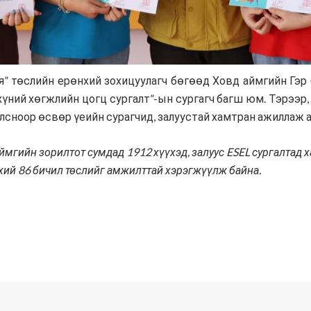
” төслийн ерөнхий зохицуулагч бөгөөд Ховд аймгийн Гэр б
үний хөгжлийн цогц сургалт”-ын сургагч багш юм. Тэрээр,
лсноор өсвөр үеийн сурагчид, залуустай хамтран ажиллаж 
ймгийн зорилтот сумдад 1912 хүүхэд, залуус ESEL сургалтад х
үхий 86 бичил төслийг амжилттай хэрэгжүүлж байна.