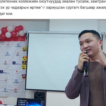
олитехник коллежийн оюутнуудад зөвлөн тусалж, хамтран
эх ур чадварын өртөө”-г хариуцсан сургагч багшаар ажи
Хүмүүнлэгийн тусламж/Уур
амьсгалын өөрчлөлтийн
даг юм.
хөтөлбөр
Кампанит ажил
Хэрэгжүүлсэн төслүүд