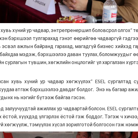
хувь хүний ур чадвар, энтрепренершип боловсрол олгох” тө
хэн бэрхшээл тулгарахад гэнэт өөрийгөө чадваргүй гэдгээ
ь эсвэл ажлын байранд гарахад, магадгүй бизнес хийхэд г
 байхдаа мэдэж, бэрхшээлээ даван туулах, боломжуудыг өө
йн сурлагын түвшин, хөгжлийн онцлогийг үл харгалзан хү
сан хувь хүний ур чадвар хөгжүүлэх” ESEL сургалтад с
уудаа атгаж бэрхшээлээ давдаг болдог. Энэ нь багаар ажил
дынх нь нэгийг бүтээж байгаа гэсэн.
д залуучуудтай ажиллах ур чадвартай болсон. ESEL сургалт
х ёстой, хүүхдэд үлгэрлэх ёстой гэж боддог. Тэгэж ч хичэ
й хөгжүүлж, тэмүүлэх хүсэл зорилготой болгосон гэж нэмж