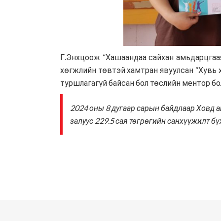
Г.Энхцоож “Хашаандаа сайхан амьдарцгаая
хөгжлийн төвтэй хамтран явуулсан “Хувь х
туршлагагүй байсан бол төслийн ментор бо
2024 оны 8 дугаар сарын байдлаар Ховд а
залуус 229.5 сая төгрөгийн санхүүжилт б