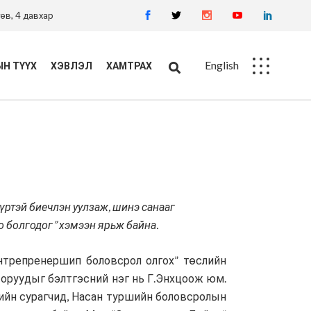
өв, 4 давхар
English
Н ТҮҮХ
ХЭВЛЭЛ
ХАМТРАХ
Ажлын байр
Худалдан авалт
үртэй биечлэн уулзаж, шинэ санааг
о болгодог” хэмээн ярьж байна.
нтрепренершип боловсрол олгох” төслийн
торуудыг бэлтгэсний нэг нь Г.Энхцоож юм.
лийн сурагчид, Насан туршийн боловсролын