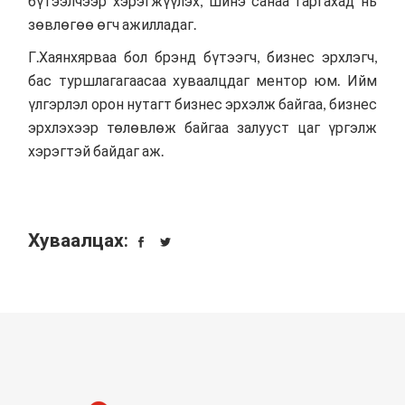
бүтээлчээр хэрэгжүүлэх, шинэ санаа гаргахад нь
зөвлөгөө өгч ажилладаг.
Г.Хаянхярваа бол брэнд бүтээгч, бизнес эрхлэгч,
бас туршлагагаасаа хуваалцдаг ментор юм. Ийм
үлгэрлэл орон нутагт бизнес эрхэлж байгаа, бизнес
эрхлэхээр төлөвлөж байгаа залууст цаг үргэлж
хэрэгтэй байдаг аж.
Хуваалцах: