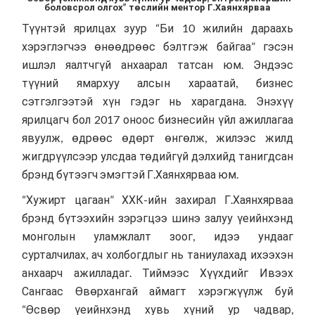
боловсрол олгох” төслийн ментор Г.Хаянхярваа
Түүнтэй ярилцах зуур “Би 10 жилийн дараахь
хэрэглэгчээ өнөөдрөөс бэлтгэж байгаа” гэсэн
ишлэл яалтчгүй анхаарал татсан юм. Эндээс
түүний ямархуу алсын хараатай, бизнес
сэтгэлгээтэй хүн гэдэг нь харагдана. Энэхүү
ярилцагч бол 2017 оноос бизнесийн үйл ажиллагаа
явуулж, өдрөөс өдөрт өнгөлж, жилээс жилд
жигдрүүлсээр улсдаа төдийгүй дэлхийд танигдсан
брэнд бүтээгч эмэгтэй Г.Хаянхярваа юм.
“Хужирт цагаан” ХХК-ийн захирал Г.Хаянхярваа
брэнд бүтээхийн зэрэгцээ шинэ залуу үеийнхэнд
монголын уламжлалт зоог, идээ ундааг
сурталчилах, ач холбогдлыг нь таниулахад ихээхэн
анхаарч ажилладаг. Тиймээс Хүүхдийг Ивээх
Сангаас Өвөрхангай аймагт хэрэгжүүлж буй
“Өсвөр үеийнхэнд хувь хүний ур чадвар,