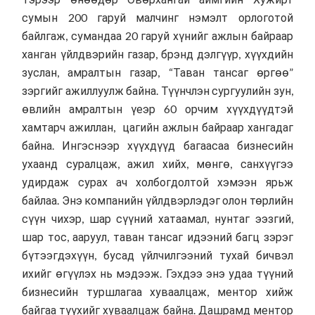
сумын 200 гаруй малчинг нэмэлт орлоготой
байлгаж, сумандаа 20 гаруй хүнийг ажлын байраар
ханган үйлдвэрийн газар, брэнд дэлгүүр, хүүхдийн
зуслан, амралтын газар, “Таван тансаг өргөө”
зэргийг ажиллуулж байна. Түүнчлэн сургуулийн зун,
өвлийн амралтын үеэр 60 орчим хүүхдүүдтэй
хамтарч ажиллан, цагийн ажлын байраар хангадаг
байна. Ингэснээр хүүхдүүд багаасаа бизнесийн
ухаанд суралцаж, ажил хийх, мөнгө, санхүүгээ
удирдаж сурах ач холбогдолтой хэмээн ярьж
байлаа. Энэ компанийн үйлдвэрлэдэг олон төрлийн
сүүн чихэр, шар сүүний хатаамал, нунтаг ээзгий,
шар тос, ааруул, таван тансаг идээний багц зэрэг
бүтээгдэхүүн, бусад үйлчилгээний тухай бичвэл
ихийг өгүүлэх нь мэдээж. Гэхдээ энэ удаа түүний
бизнесийн туршлагаа хуваалцаж, ментор хийж
байгаа түүхийг хуваалцаж байна. Дашрамд ментор