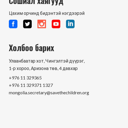
Сошиал хаягууд
Цахим орчинд бидэнтэй нэгдээрэй
Холбоо барих
Улаанбаатар хот, Чингэлтэй дүүрэг,
1-р хороо, Аризона төв, 4 давхар
+976 11 329365
+976 11 329371 1327
mongolia.secretary@savethechildren.org