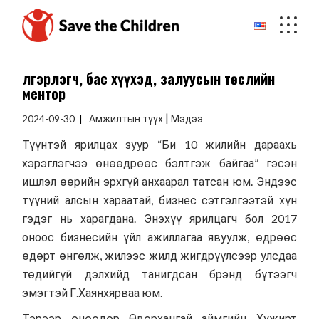
Skip
to
the
content
Үлгэрлэгч, бас хүүхэд, залуусын төслийн
ментор
|
2024-09-30
Амжилтын түүх
Мэдээ
Түүнтэй ярилцах зуур “Би 10 жилийн дараахь
хэрэглэгчээ өнөөдрөөс бэлтгэж байгаа” гэсэн
ишлэл өөрийн эрхгүй анхаарал татсан юм. Эндээс
түүний алсын хараатай, бизнес сэтгэлгээтэй хүн
гэдэг нь харагдана. Энэхүү ярилцагч бол 2017
оноос бизнесийн үйл ажиллагаа явуулж, өдрөөс
өдөрт өнгөлж, жилээс жилд жигдрүүлсээр улсдаа
төдийгүй дэлхийд танигдсан брэнд бүтээгч
эмэгтэй Г.Хаянхярваа юм.
Тэрээр өнөөдөр Өвөрхангай аймгийн Хужирт