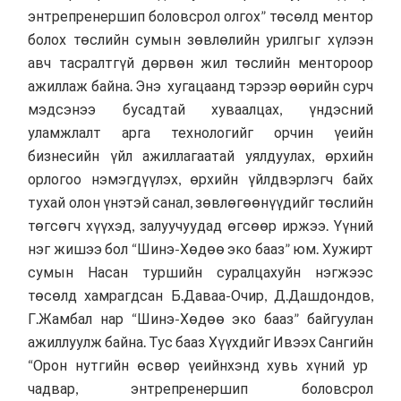
энтрепренершип боловсрол олгох” төсөлд ментор
болох төслийн сумын зөвлөлийн урилгыг хүлээн
авч тасралтгүй дөрвөн жил төслийн ментороор
ажиллаж байна. Энэ хугацаанд тэрээр өөрийн сурч
мэдсэнээ бусадтай хуваалцах, үндэсний
уламжлалт арга технологийг орчин үеийн
бизнесийн үйл ажиллагаатай уялдуулах, өрхийн
орлогоо нэмэгдүүлэх, өрхийн үйлдвэрлэгч байх
тухай олон үнэтэй санал, зөвлөгөөнүүдийг төслийн
төгсөгч хүүхэд, залуучуудад өгсөөр иржээ. Үүний
нэг жишээ бол “Шинэ-Хөдөө эко бааз” юм. Хужирт
сумын Насан туршийн суралцахуйн нэгжээс
төсөлд хамрагдсан Б.Даваа-Очир, Д.Дашдондов,
Г.Жамбал нар “Шинэ-Хөдөө эко бааз” байгуулан
ажиллуулж байна. Тус бааз Хүүхдийг Ивээх Сангийн
“Орон нутгийн өсвөр үеийнхэнд хувь хүний ур
чадвар, энтрепренершип боловсрол