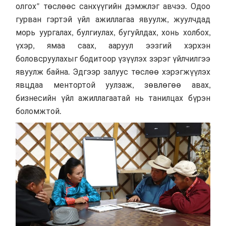
олгох”
төслөөс санхүүгийн дэмжлэг авчээ. Одоо
гурван гэртэй үйл ажиллагаа явуулж, жуулчдад
морь уургалах, булгиулах, бугуйлдах, хонь холбох,
үхэр, ямаа саах, ааруул ээзгий хэрхэн
боловсруулахыг бодитоор үзүүлэх зэрэг үйлчилгээ
явуулж байна. Эдгээр залуус төслөө хэрэгжүүлэх
явцдаа ментортой уулзаж, зөвлөгөө авах,
бизнесийн үйл ажиллагаатай нь танилцах бүрэн
боломжтой.