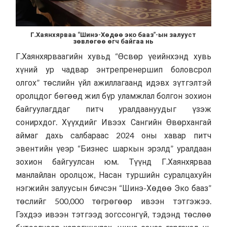
Г.Хаянхярваа “Шинэ-Хөдөө эко бааз”-ын залууст
зөвлөгөө өгч байгаа нь
Г.Хаянхярваагийн хувьд “Өсвөр үеийнхэнд хувь
хүний ур чадвар энтрепренершип боловсрол
олгох” төслийн үйл ажиллагаанд идэвх зүтгэлтэй
оролцдог бөгөөд жил бүр уламжлал болгон зохион
байгуулагддаг питч уралдаануудыг үзэж
сонирхдог. Хүүхдийг Ивээх Сангийн Өвөрхангай
аймаг дахь салбараас 2024 оны хавар питч
эвентийн үеэр “Бизнес шаркын эрэлд” уралдаан
зохион байгуулсан юм. Түүнд Г.Хаянхярваа
манлайлан оролцож, Насан туршийн суралцахуйн
нэгжийн залуусын бичсэн “Шинэ-Хөдөө Эко бааз”
төслийг 500,000 төгрөгөөр ивээн тэтгэжээ.
Гэхдээ ивээн тэтгээд зогссонгүй, тэдэнд төслөө