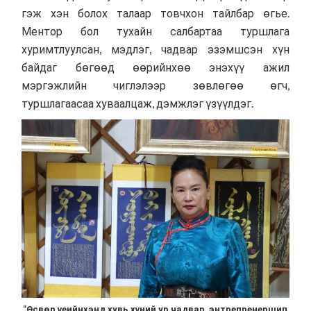
гэж хэн болох талаар товчхон тайлбар өгье.
Ментор бол тухайн салбартаа туршлага
хуримтлуулсан, мэдлэг, чадвар эзэмшсэн хүн
байдаг бөгөөд өөрийнхөө энэхүү ажил
мэргэжлийн чиглэлээр зөвлөгөө өгч,
туршлагаасаа хуваалцаж, дэмжлэг үзүүлдэг.
“Өсвөр үеийнхэнд хувь хүний ур чадвар, энтрепренершип