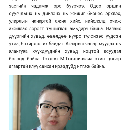
засгийн чадамж эрс буурчээ. Одоо оршин
суугчдынх нь дийлэнх нь жижиг бизнес эрхлэх,
улирлын чанартай ажил хийх, нийслэлд очиж
ажиллах зэрэгт түшиглэн амьдарч байна. Налайх
дүүргийн хувьд, өвөлдөө нүүрс түлснээс үүдсэн
утаа, бохирдол их байдаг. Агаарын чанар муудах нь
ялангуяа хүүхдүүдийн хувьд ноцтой асуудал
болоод байна. Гэхдээ М.Төвшинзаяа охин цэвэр
агаартай илүү сайхан ирээдүйд итгэж байна.