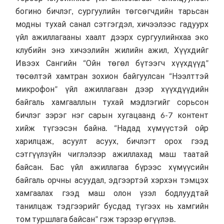
богино бичлэг, сургуулийн төгсөгчдийн тарьсан
модны тухай санал сэтгэгдэл, хичээлээс гадуурх
үйл ажиллагааны хаалт дээрх сургуулийнхаа эко
клубийн энэ хичээлийн жилийн ажил, Хүүхдийг
Ивээх Сангийн “Ойн төгөл бүтээгч хүүхдүүд”
төсөлтэй хамтран зохион байгуулсан “Нээлттэй
микрофон” үйл ажиллагаан дээр хүүхдүүдийн
байгаль хамгааллын тухай мэдлэгийг сорьсон
бичлэг зэрэг нэг сарын хугацаанд 6-7 контент
хийж түгээсэн байна. “Надад хүмүүстэй ойр
харилцаж, асуулт асуух, бичлэгт орох гээд
сэтгүүлзүйн чиглэлээр ажиллахад маш таатай
байсан. Бас үйл ажиллагаа бүрээс хүмүүсийн
байгаль орчны асуудал, эдгээртэй хэрхэн тэмцэх
хамгаалах гээд маш олон үзэл бодлуудтай
танилцаж тэдгээрийг бусдад түгээх нь хамгийн
том туршлага байсан” гэж тэрээр өгүүлэв.