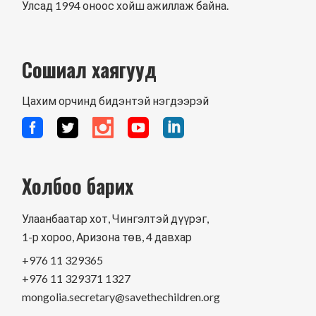
Улсад 1994 оноос хойш ажиллаж байна.
Сошиал хаягууд
Цахим орчинд бидэнтэй нэгдээрэй
Холбоо барих
Улаанбаатар хот, Чингэлтэй дүүрэг,
1-р хороо, Аризона төв, 4 давхар
+976 11 329365
+976 11 329371 1327
mongolia.secretary@savethechildren.org