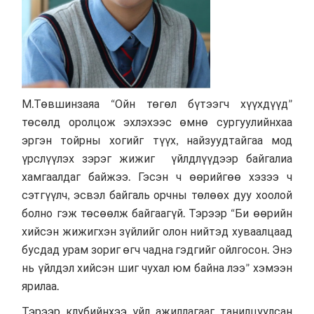
М.Төвшинзаяа “Ойн төгөл бүтээгч хүүхдүүд”
төсөлд оролцож эхлэхээс өмнө сургуулийнхаа
эргэн тойрны хогийг түүх, найзуудтайгаа мод
үрслүүлэх зэрэг жижиг үйлдлүүдээр байгалиа
хамгаалдаг байжээ. Гэсэн ч өөрийгөө хэзээ ч
сэтгүүлч, эсвэл байгаль орчны төлөөх дуу хоолой
болно гэж төсөөлж байгаагүй. Тэрээр “Би өөрийн
хийсэн жижигхэн зүйлийг олон нийтэд хуваалцаад
бусдад урам зориг өгч чадна гэдгийг ойлгосон. Энэ
нь үйлдэл хийсэн шиг чухал юм байна лээ” хэмээн
ярилаа.
Тэрээр клубийнхээ үйл ажиллагааг танилцуулсан