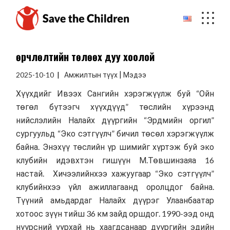
Skip
to
the
content
Өөрчлөлтийн төлөөх дуу хоолой
|
2025-10-10
Амжилтын түүх
Мэдээ
Хүүхдийг Ивээх Сангийн хэрэгжүүлж буй “Ойн
төгөл бүтээгч хүүхдүүд” төслийн хүрээнд
нийслэлийн Налайх дүүргийн “Эрдмийн оргил”
сургуульд “Эко сэтгүүлч” бичил төсөл хэрэгжүүлж
байна. Энэхүү төслийн үр шимийг хүртэж буй эко
клубийн идэвхтэн гишүүн М.Төвшинзаяа 16
настай. Хичээлийнхээ хажуугаар “Эко сэтгүүлч”
клубийнхээ үйл ажиллагаанд оролцдог байна.
Түүний амьдардаг Налайх дүүрэг Улаанбаатар
хотоос зүүн тийш 36 км зайд оршдог. 1990-ээд онд
нүүрсний уурхай нь хаагдсанаар дүүргийн эдийн