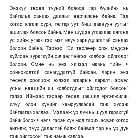
Энэхүү төсөл түүний болоод гэр бүлийнх нь
байгальд хандах дадлыг өөрчилсөн байна. Тэд
хогоо ялгаж сурч, гялгар уут биш даавуун уутыг
ашиглах болсон байна. Мөн шүдээ угаахдаа аяганд
ус хийж угаах гэх мэт илүү хариуцлагатай хандах
болсон байна. Тэрээр “Би төслөөр олж мэдсэн
зүйлсээ зурагзүйн хичээлтэйгээ холбож ойлгодог
болсон. Өмнө нь энэ хичээл маань тийм ч
сонирхолтой санагддаггүй байсан. Харин энэ
төсөлд оролцож эхлээд агаарын даралт, эсвэл
усны нөөцийн ач холбогдлыг ойлгодог болсон”
гэлээ. Иймээс тэрээр төсөл цаашид үргэлжилж,
илүү олон хүнийг хамруулаасай гэж хүсэж
байгаагаа хэллээ. “Мэдээж үр дүн нь шууд гарахгүй
байж болох ч нэг ч гэсэн хүн мод тарих, эсвэл хогоо
ангилж, түүх дадалтай болж байвал тэр нь үр дүн
гэж ойлгосон” гэж нэмж хэллээ.