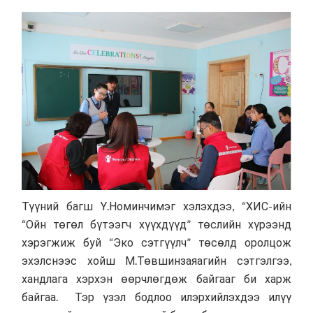
Түүний багш Ү.Номинчимэг хэлэхдээ, “ХИС-ийн
“Ойн төгөл бүтээгч хүүхдүүд” төслийн хүрээнд
хэрэгжиж буй “Эко сэтгүүлч” төсөлд оролцож
эхэлснээс хойш М.Төвшинзаяагийн сэтгэлгээ,
хандлага хэрхэн өөрчлөгдөж байгааг би харж
байгаа. Тэр үзэл бодлоо илэрхийлэхдээ илүү