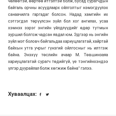
чөлөөтэй, өөртөө итгэлтэй болж, бусад сурагчдын
байгаль орчны асуудлаарх ойлголтыг нэмэгдүүлэх
санаачилга гаргадаг болсон. Надад хамгийн их
сэтгэгдэл төрүүлсэн зүйл бол хог ангилах, усаа
хэмнэх зэрэг энгийн үйлдлүүдийг өдөр тутмын
зуршил болгож чадсан явдал юм. Эдгээр нь энгийн
зүйл мэт боловч байгальдаа хариуцлагатай, хайртай
байхын утга учрыг гүнзгий ойлгосныг нь илтгэж
байна. Энэхүү төслийн ачаар М. Төвшинзаяа
хариуцлагатай сурагч төдийгүй, үе тэнгийнхэндээ
үлгэр дуурайлал болж хөгжиж байна” гэлээ.
Хуваалцах: