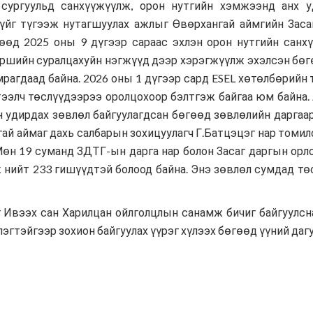
 сургуульд санхүүжүүлж, орон нутгийн хэмжээнд анх у
зүйг түгээж нутагшуулах ажлыг Өвөрхангай аймгийн Заса
гөөд 2025 оны 9 дүгээр сараас эхлэн орон нутгийн санх
шийн суралцахуйн нэгжүүд дээр хэрэгжүүлж эхэлсэн бөгөө
рагдаад байна. 2026 оны 1 дүгээр сард ESEL хөтөлбөрийн
тээлч төслүүдээрээ оролцохоор бэлтгэж байгаа юм байна. 
н удирдах зөвлөл байгуулагдсан бөгөөд зөвлөлийн даргаар
гай аймаг дахь салбарын зохицуулагч Г.Батцэцэг нар томи
Мөн 19 суманд ЗДТГ-ын дарга нар болон Засаг даргын орл
нийт 233 гишүүдтэй болоод байна. Энэ зөвлөл сумдад төс
 Ивээх сан Харилцан ойлголцлын санамж бичиг байгуулсна
гтэйгээр зохион байгуулах үүрэг хүлээх бөгөөд үүний дагу