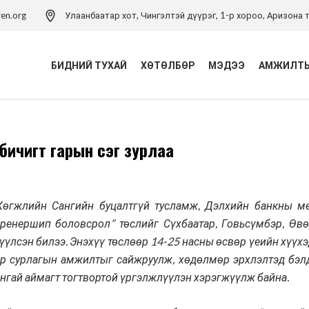
ren.org
Улаанбаатар хот, Чингэлтэй дүүрэг, 1-р хороо, Аризона т
БИДНИЙ ТУХАЙ
ХӨТӨЛБӨР
МЭДЭЭ
АМЖИЛТЫ
Үйл ажиллагаа
Хүүхэд хамгааллын
ичигт гарын үсэг зурлаа
хөтөлбөр
Удирдлагын баг
Хүүхэд хамгааллын арга
Хүүхэд хамгааллын бодлого
зүйн төв
Тэмдэглэлт ой
өгжлийн Сангийн буцалтгүй тусламж, Дэлхийн банкны ме
Хүүхдийн эрхийн засаглал
хөтөлбөр
Холбоо барих
пренершип боловсрол” төслийг Сүхбаатар, Говьсүмбэр, Өвө
лсэн билээ. Энэхүү төслөөр 14-25 насны өсвөр үеийн хүүхэд,
Боловсролын хөтөлбөр
р сурлагын амжилтыг сайжруулж, хөдөлмөр эрхлэлтэд бэлд
Хүүхдийн ядуурлыг
нгай аймагт тогтвортой үргэлжлүүлэн хэрэгжүүлж байна.
бууруулах хөтөлбөр
Эрүүл мэндийн төсөл