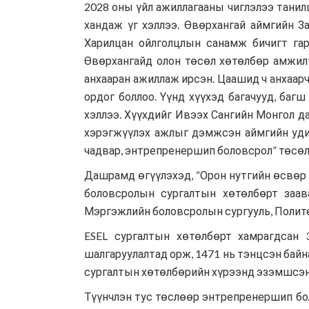
2028 оны үйл ажиллагааны чиглэлээ танил
хандаж үг хэллээ. Өвөрхангай аймгийн З
Харилцан ойлголцлын санамж бичигт гар
Өвөрхангайд олон төсөл хөтөлбөр амжилт
анхааран ажиллаж ирсэн. Цаашид ч анхаарч
ордог боллоо. Үүнд хүүхэд багачууд, баг
хэллээ. Хүүхдийг Ивээх Сангийн Монгол д
хэрэгжүүлэх ажлыг дэмжсэн аймгийн удир
чадвар, энтрепренершип боловсрол” төсөл 
Дашрамд өгүүлэхэд, “Орон нутгийн өсвөр 
боловсролын сургалтын хөтөлбөрт заав
Мэргэжлийн боловсролын сургууль, Полите
ESEL сургалтын хөтөлбөрт хамрагдсан 3
шалгаруулалтад орж, 1471 нь тэнцсэн байна
сургалтын хөтөлбөрийн хүрээнд эзэмшсэн м
Түүнчлэн тус төслөөр энтрепренершип боло