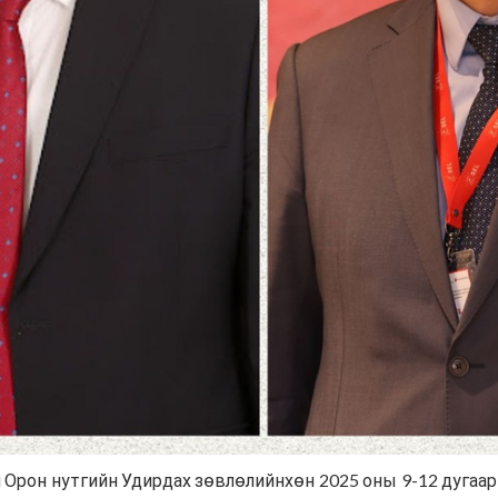
 Орон нутгийн Удирдах зөвлөлийнхөн 2025 оны 9-12 дугаар