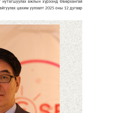
г нутагшуулах ажлын хүрээнд Өвөрхангай
йгуулах цахим уулзалт 2025 оны 12 дугаар