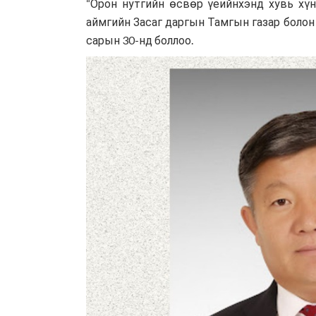
“Орон нутгийн өсвөр үеийнхэнд хувь хү
аймгийн Засаг даргын Тамгын газар болон
сарын 30-нд боллоо.