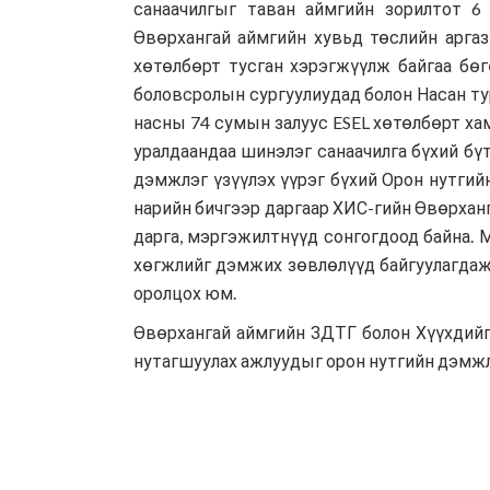
санаачилгыг таван аймгийн зорилтот 6
Өвөрхангай аймгийн хувьд төслийн арга
хөтөлбөрт тусган хэрэгжүүлж байгаа бө
боловсролын сургуулиудад болон Насан тур
насны 74 сумын залуус ESEL хөтөлбөрт хам
уралдаандаа шинэлэг санаачилга бүхий бү
дэмжлэг үзүүлэх үүрэг бүхий Орон нутгий
нарийн бичгээр даргаар ХИС-гийн Өвөрхан
дарга, мэргэжилтнүүд сонгогдоод байна. 
хөгжлийг дэмжих зөвлөлүүд байгуулагдаж 
оролцох юм.
Өвөрхангай аймгийн ЗДТГ болон Хүүхдийг
нутагшуулах ажлуудыг орон нутгийн дэмжлэ