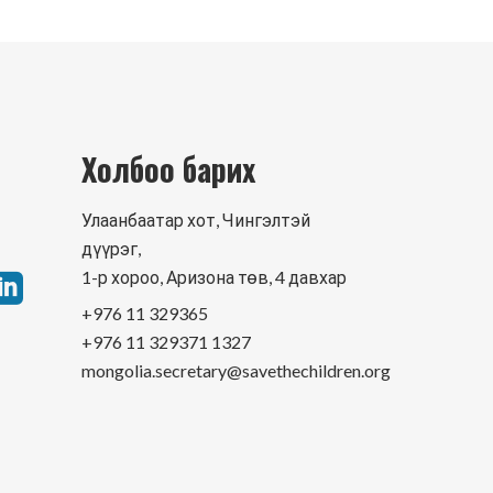
Холбоо барих
Улаанбаатар хот, Чингэлтэй
дүүрэг,
1-р хороо, Аризона төв, 4 давхар
+976 11 329365
+976 11 329371 1327
mongolia.secretary@savethechildren.org