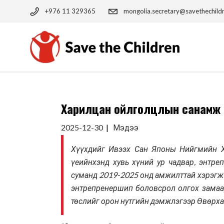
Skip
to
+976 11 329365
mongolia.secretary@savethechild
the
content
Харилцан ойлголцлын санамж б
2025-12-30
Мэдээ
Хүүхдийг Ивээх Сан Японы Нийгмийн Х
үеийнхэнд хувь хүний ур чадвар, энтре
суманд 2019-2025 онд амжилттай хэрэгжүү
энтрепренершип боловсрол олгох замаа
төслийг орон нутгийн дэмжлэгээр Өвөрха