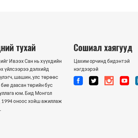
ний тухай
Сошиал хаягууд
ийг Ивээх Сан нь хүүхдийн
Цахим орчинд бидэнтэй
х үйлсээрээ дэлхийд
нэгдээрэй
үлэгч, шашин, улс төрөөс
 бие даасан төрийн бус
уллага юм. Бид Монгол
 1994 оноос хойш ажиллаж
.