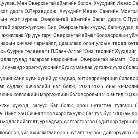
цуулав. Мөн Өвөрхангай аймгийн болон Хүүхдийг Ивээх С
асаг дарга О.Пүрэвдорж, Хүүхдийг Ивээх Сангийн Монгол
ын үсэг зурлаа. Өвөрхангай аймгийн Засаг дарга О.Пү
тай хэрэгжүүлсэн. Бид Өвөрхангайн хүүхэд багачуудад 
 ажиллана. Үр дүн гарч, Өвөрхангай аймаг боловсролын үй
ш нарын хичээл чармайлт, цаашлаад олон улсын төсөл хөт
ахь Суурин төлөөлөгч Л.Баян-Алтай “Энэ төслийг Хүүхдий
длагуудад талархал илэрхийлье. Өвөрхангай аймагт “Оро
7 суманд хэрэгжүүлснийг бүх сумандаа үргэлжлүүлэх болсо
үеийнхэнд хувь хүний ур чадвар, энтрепренершип боловс
ал судлах хичээлийн нэг болж, 2024-2025 оны хичээ
хник коллежийн мэргэжлийн боловсролын 2-р ангид 10,000 
286 хүүхэд, залуус баг болж, орон нутагтаа тулгарч
. Нийт 360 бичил төсөл хэрэгжүүлж, баг тус бүр 1000 ам.д
эдлэг ойлголт, ур чадвар, сэтгэлгээгээ бодитоор туршиж
всрол, үйл ажиллагааг орон нутагт түгээн дэлгэрүүлэх з