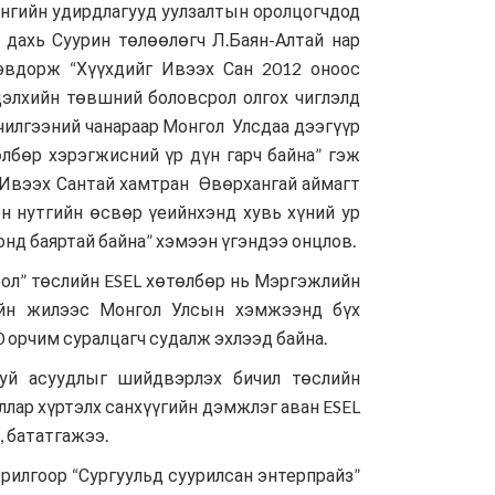
ангийн удирдлагууд уулзалтын оролцогчдод
 дахь Суурин төлөөлөгч Л.Баян-Алтай нар
рэвдорж “Хүүхдийг Ивээх Сан 2012 оноос
дэлхийн төвшний боловсрол олгох чиглэлд
лчилгээний чанараар Монгол Улсдаа дээгүүр
өлбөр хэрэгжисний үр дүн гарч байна” гэж
г Ивээх Сантай хамтран Өвөрхангай аймагт
н нутгийн өсвөр үеийнхэнд хувь хүний ур
нд баяртай байна” хэмээн үгэндээ онцлов.
рол” төслийн ESEL хөтөлбөр нь Мэргэжлийн
лийн жилээс Монгол Улсын хэмжээнд бүх
орчим суралцагч судалж эхлээд байна.
 буй асуудлыг шийдвэрлэх бичил төслийн
оллар хүртэлх санхүүгийн дэмжлэг аван ESEL
, бататгажээ.
орилгоор “Сургуульд суурилсан энтерпрайз”