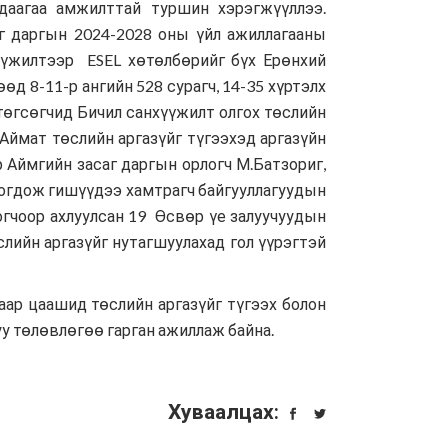
даагаа амжилттай туршин хэрэгжүүллээ.
г даргын 2024-2028 оны үйл ажиллагааны
үүжилтээр ESEL хөтөлбөрийг бүх Ерөнхий
д 8-11-р ангийн 528 сурагч, 14-35 хүртэлх
 төгсөгчид Бичил санхүүжилт олгох төслийн
Аймат төслийн аргазүйг түгээхэд аргазүйн
 Аймгийн засаг даргын орлогч М.Батзориг,
логдож гишүүдээ хамтрагч байгууллагуудын
огчоор ахлуулсан 19 Өсвөр үе залуучуудын
лийн аргазүйг нутагшуулахад гол үүрэгтэй
ар цаашид төслийн аргазүйг түгээх болон
у төлөвлөгөө гарган ажиллаж байна.
Хуваалцах: