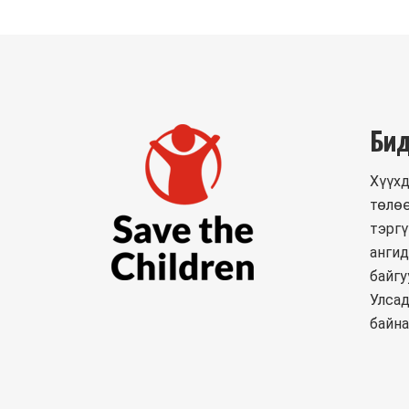
Бид
Хүүхд
төлөө
тэргү
ангид
байгу
Улсад
байна