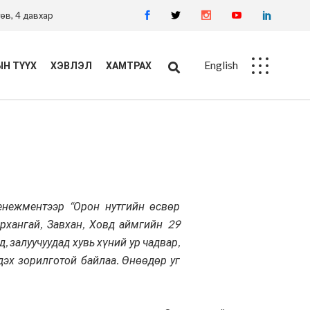
өв, 4 давхар
English
Н ТҮҮХ
ХЭВЛЭЛ
ХАМТРАХ
Ажлын байр
Худалдан авалт
нежментээр “Орон нутгийн өсвөр
рхангай, Завхан, Ховд аймгийн 29
 залуучуудад хувь хүний ур чадвар,
эх зорилготой байлаа. Өнөөдөр уг