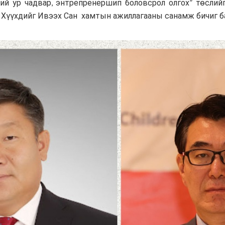
ний ур чадвар, энтрепренершип боловсрол олгох” төслий
 Хүүхдийг Ивээх Сан хамтын ажиллагааны санамж бичиг ба
Хүмүүнлэгийн тусламж/Уур
амьсгалын өөрчлөлтийн
хөтөлбөр
Кампанит ажил
Хэрэгжүүлсэн төслүүд