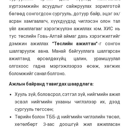
хүртээмжийн асуудлыг сайжруулах зорилготой
бөгөөд сонгогдсон сургууль, дотуур байр, эцэг эх/
асран хамгаалагч, хүүхдүүдэд чиглэсэн олон тал
үйл ажиллагааг хэрэгжүүлэн ажиллах юм. ХИС нь
тус төслийн Говь-Алтай аймаг дахь хэрэгжилтийг
дэмжин ажиллах
“Төслийн ажилтан”
-г сонгон
шалгаруулж авна. Манай байгууллага шалгарсан
ажилтанд өрсөлдөхүйц цалин, урамшуулал
олгохоос гадна мэргэжлээрээ өсөж, хөгжих
боломжийг санал болгоно.
Ажлын байранд тавигдах шаардлага:
Хууль зүй, боловсрол, сэтгэл зүй, нийгмийн ажил
эсвэл нийгмийн ухааны чиглэлээр их, дээд
сургууль төгссөн;
Төрийн болон ТББ-д нийгмийн чиглэлийн төсөл,
хөтөлбөрт 3-аас доошгүй жил ажилласан