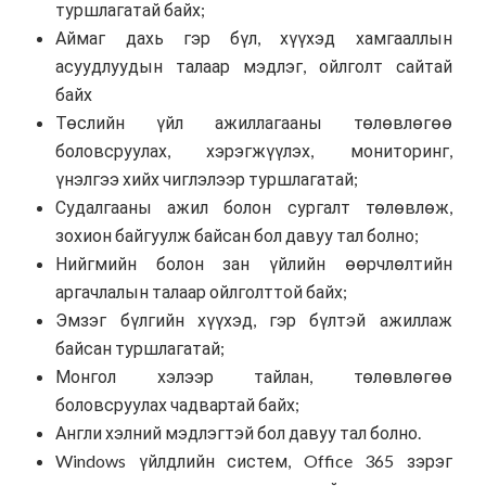
туршлагатай байх;
Аймаг дахь гэр бүл, хүүхэд хамгааллын
асуудлуудын талаар мэдлэг, ойлголт сайтай
байх
Төслийн үйл ажиллагааны төлөвлөгөө
боловсруулах, хэрэгжүүлэх, мониторинг,
үнэлгээ хийх чиглэлээр туршлагатай;
Судалгааны ажил болон сургалт төлөвлөж,
зохион байгуулж байсан бол давуу тал болно;
Нийгмийн болон зан үйлийн өөрчлөлтийн
аргачлалын талаар ойлголттой байх;
Эмзэг бүлгийн хүүхэд, гэр бүлтэй ажиллаж
байсан туршлагатай;
Монгол хэлээр тайлан, төлөвлөгөө
боловсруулах чадвартай байх;
Англи хэлний мэдлэгтэй бол давуу тал болно.
Windows үйлдлийн систем, Office 365 зэрэг