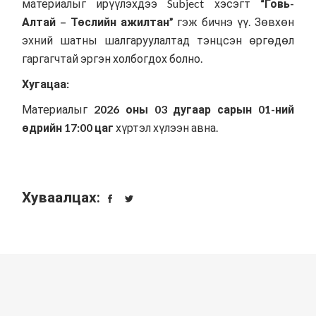
материалыг ирүүлэхдээ Subject хэсэгт
“Говь-
Алтай – Төслийн ажилтан”
гэж бичнэ үү. Зөвхөн
эхний шатны шалгаруулалтад тэнцсэн өргөдөл
гаргагчтай эргэн холбогдох болно.
Хугацаа:
Материалыг
2026 оны 03 дугаар сарын 01-ний
өдрийн 17:00 цаг
хүртэл хүлээн авна.
Хуваалцах: