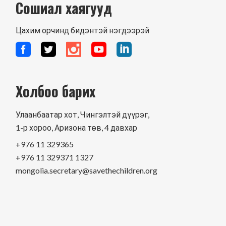
Сошиал хаягууд
Цахим орчинд бидэнтэй нэгдээрэй
Холбоо барих
Улаанбаатар хот, Чингэлтэй дүүрэг,
1-р хороо, Аризона төв, 4 давхар
+976 11 329365
+976 11 329371 1327
mongolia.secretary@savethechildren.org