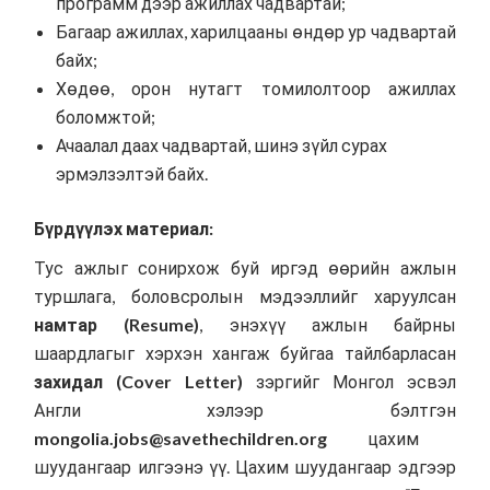
программ дээр ажиллах чадвартай;
Багаар ажиллах, харилцааны өндөр ур чадвартай
байх;
Хөдөө, орон нутагт томилолтоор ажиллах
боломжтой;
Ачаалал даах чадвартай, шинэ зүйл сурах
эрмэлзэлтэй байх.
Бүрдүүлэх материал:
Тус ажлыг сонирхож буй иргэд өөрийн ажлын
туршлага, боловсролын мэдээллийг харуулсан
намтар (Resume)
, энэхүү ажлын байрны
шаардлагыг хэрхэн хангаж буйгаа тайлбарласан
захидал (Cover Letter)
зэргийг Монгол эсвэл
Англи хэлээр бэлтгэн
mongolia.jobs@savethechildren.org
цахим
шуудангаар илгээнэ үү. Цахим шуудангаар эдгээр