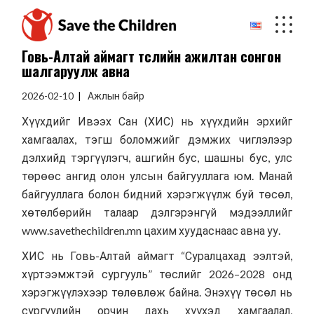
Skip
to
the
content
Говь-Алтай аймагт төслийн ажилтан сонгон
шалгаруулж авна
2026-02-10
Ажлын байр
Хүүхдийг Ивээх Сан (ХИС) нь хүүхдийн эрхийг
хамгаалах, тэгш боломжийг дэмжих чиглэлээр
дэлхийд тэргүүлэгч, ашгийн бус, шашны бус, улс
төрөөс ангид олон улсын байгууллага юм. Манай
байгууллага болон бидний хэрэгжүүлж буй төсөл,
хөтөлбөрийн талаар дэлгэрэнгүй мэдээллийг
www.savethechildren.mn
цахим хуудаснаас авна уу.
ХИС нь Говь-Алтай аймагт “Суралцахад ээлтэй,
хүртээмжтэй сургууль” төслийг 2026–2028 онд
хэрэгжүүлэхээр төлөвлөж байна. Энэхүү төсөл нь
сургуулийн орчин дахь хүүхэд хамгаалал,