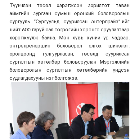
Түүнчлэн төсөл хэрэгжсэн зорилтот таван
аймгийн зургаан сумын ерөнхий боловсролын
сургууль “Сургуульд суурилсан энтерпрайз”-ийг
нийт 600 гаруй сая төгрөгийн хөрөнгө оруулалтаар
хэрэгжүүлж байна. Мөн хувь хүний ур чадвар,
энтрепренершип боловсрол олгох шинэлэг,
оролцоонд тулгуурласан, төсөлд суурилсан
сургалтын хөтөлбөр боловсруулан Мэргэжлийн
боловсролын сургалтын хөтөлбөрийн үндсэн
судлагдахууны нэг болгожээ.