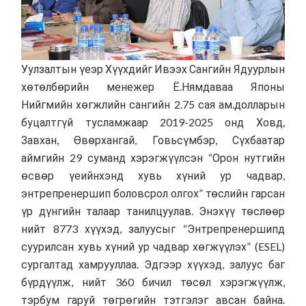
Уулзалтын үеэр Хүүхдийг Ивээх Сангийн Ядуурлын
хөтөлбөрийн менежер Ё.Нямдаваа Японы
Нийгмийн хөгжлийн сангийн 2.75 сая ам.долларын
буцалтгүй тусламжаар 2019-2025 онд Ховд,
Завхан, Өвөрхангай, Говьсүмбэр, Сүхбаатар
аймгийн 29 суманд хэрэгжүүлсэн “Орон нутгийн
өсвөр үеийнхэнд хувь хүний ур чадвар,
энтрепренершип боловсрол олгох” төслийн гарсан
үр дүнгийн талаар танилцуулав. Энэхүү төслөөр
нийт 8773 хүүхэд, залуусыг “Энтрепренершипд
суурилсан хувь хүний ур чадвар хөгжүүлэх” (ESEL)
сургалтад хамрууллаа. Эдгээр хүүхэд, залуус баг
бүрдүүлж, нийт 360 бичил төсөл хэрэгжүүлж,
тэрбум гаруй төгрөгийн тэтгэлэг авсан байна.