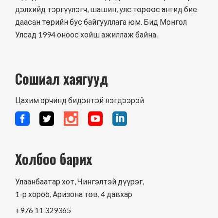
дэлхийд тэргүүлэгч, шашин, улс төрөөс ангид бие
даасан төрийн бус байгууллага юм. Бид Монгол
Улсад 1994 оноос хойш ажиллаж байна.
Сошиал хаягууд
Цахим орчинд бидэнтэй нэгдээрэй
Холбоо барих
Улаанбаатар хот, Чингэлтэй дүүрэг,
1-р хороо, Аризона төв, 4 давхар
+976 11 329365