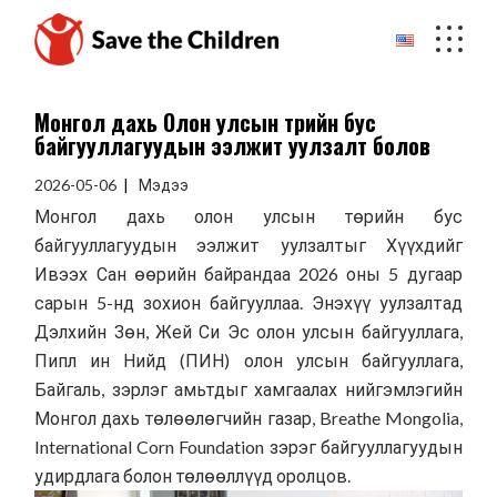
Skip
to
the
content
Mонгол дахь Олон улсын төрийн бус
байгууллагуудын ээлжит уулзалт болов
2026-05-06
Мэдээ
Монгол дахь олон улсын төрийн бус
байгууллагуудын ээлжит уулзалтыг Хүүхдийг
Ивээх Сан өөрийн байрандаа 2026 оны 5 дугаар
сарын 5-нд зохион байгууллаа. Энэхүү уулзалтад
Дэлхийн Зөн, Жей Си Эс олон улсын байгууллага,
Пипл ин Нийд (ПИН) олон улсын байгууллага,
Байгаль, зэрлэг амьтдыг хамгаалах нийгэмлэгийн
Монгол дахь төлөөлөгчийн газар, Breathe Mongolia,
International Corn Foundation зэрэг байгууллагуудын
удирдлага болон төлөөллүүд оролцов.