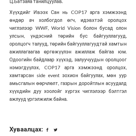
Ц.Батзаяа танилцуулав.
Хүүхдийг Ивээх Сан нь COP17 арга хэмжээнд
өндөр ач холбогдол өгч, идэвхтэй оролцох
чиглэлээр WWF, World Vision болон бусад олон
улсын, үндэсний төрийн бус байгууллагууд,
оролцогч талууд, төрийн байгууллагуудтай хамтын
ажиллагаагаа өргөжүүлэн ажиллаж байгаа юм.
Одоогийн байдлаар хүүхэд, залуучуудын оролцоог
нэмэгдүүлэх, COP17 арга хэмжээнд оролцох,
хамтарсан side event зохион байгуулах, мөн уур
амьсгалын өөрчлөлт, газрын доройтлын асуудалд
хүүхдийн дуу хоолойг хүргэх чиглэлээр бэлтгэл
ажлууд үргэлжилж байна.
Хуваалцах: