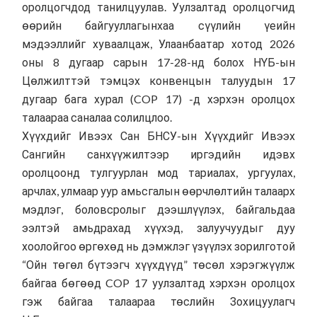
оролцогчдод танилцуулав. Уулзалтад оролцогчид
өөрийн байгууллагынхаа сүүлийн үеийн
мэдээллийг хуваалцаж, Улаанбаатар хотод 2026
оны 8 дугаар сарын 17-28-нд болох НҮБ-ын
Цөлжилттэй тэмцэх конвенцын талуудын 17
дугаар бага хурал (COP 17) -д хэрхэн оролцох
талаараа саналаа солилцлоо.
Хүүхдийг Ивээх Сан БНСУ-ын Хүүхдийг Ивээх
Сангийн санхүүжилтээр иргэдийн идэвх
оролцоонд тулгуурлан мод тариалах, ургуулах,
арчлах, улмаар уур амьсгалын өөрчлөлтийн талаарх
мэдлэг, боловсролыг дээшлүүлэх, байгальдаа
ээлтэй амьдрахад хүүхэд, залуучуудыг дуу
хоолойгоо өргөхөд нь дэмжлэг үзүүлэх зорилготой
“Ойн төгөл бүтээгч хүүхдүүд” төсөл хэрэгжүүлж
байгаа бөгөөд COP 17 уулзалтад хэрхэн оролцох
гэж байгаа талаараа төслийн Зохицуулагч