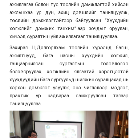
ажиллагаа болон тус төслийн дэмжлэгтэй хийсэн
ажлынхаа үр дүн, ахиц дэвшлийг танилцуулж,
төслийн дэмжлэгтэйгээр байгуулсан “Хүүхдийн
хөгжлийг дэмжих танхим”-аар зочдыг оруулан,
хичээл, суралтын үйл ажиллагааг танилцууллаа.
Захирал Ц.Долгорлхам төслийн хүрээнд багш,
ажилтнууд, бага насны хүүхдийн хөгжил,
ганцаарчилсан сургалтын төлөвлөгөө
боловсруулах, хөгжлийн ялгаатай хэрэгцээтэй
хүүхдүүдийн бага сургуульд шилжин суралцахад нь
хэрхэн дэмжлэг үзүүлж, энэ чиглэлээр мэдлэг,
практик ур чадвараа сайжруулсан талаар
танилцууллаа.