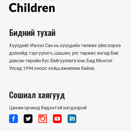
Бидний тухай
Хүүхдийг Ивээх Сан нь хүүхдийн төлөөх үйлсээрээ
дэлхийд тэргүүлэгч, шашин, улс төрөөс ангид бие
даасан төрийн бус байгууллага юм. Бид Монгол
Улсад 1994 оноос хойш ажиллаж байна.
Сошиал хаягууд
Цахим орчинд бидэнтэй нэгдээрэй