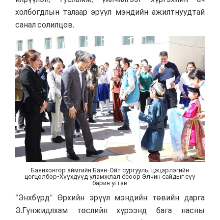
холбогдлын талаар эрүүл мэндийн ажилтнуудтай
санал солилцов.
Баянхонгор аймгийн Баян-Ойт сургууль, цэцэрлэгийн
цогцолбор-Хүүхдүүд уламжлал ёсоор Элчин сайдыг сүү
барин угтав
“Энхбүрд” Өрхийн эрүүл мэндийн төвийн дарга
Э.Гүнжидлхам төслийн хүрээнд бага насны