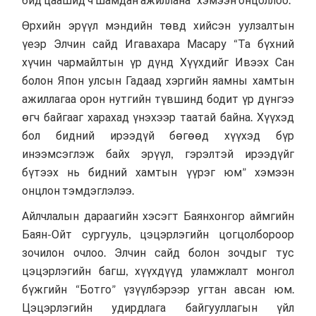
Өрхийн эрүүл мэндийн төвд хийсэн уулзалтын
үеэр Элчин сайд Игавахара Масару “Та бүхний
хүчин чармайлтын үр дүнд Хүүхдийг Ивээх Сан
болон Япон улсын Гадаад хэргийн яамны хамтын
ажиллагаа орон нутгийн түвшинд бодит үр дүнгээ
өгч байгааг харахад үнэхээр таатай байна. Хүүхэд
бол бидний ирээдүй бөгөөд хүүхэд бүр
инээмсэглэж байх эрүүл, гэрэлтэй ирээдүйг
бүтээх нь бидний хамтын үүрэг юм” хэмээн
онцлон тэмдэглэлээ.
Айлчлалын дараагийн хэсэгт Баянхонгор аймгийн
Баян-Ойт сургууль, цэцэрлэгийн цогцолбороор
зочилон очлоо. Элчин сайд болон зочдыг тус
цэцэрлэгийн багш, хүүхдүүд уламжлалт монгол
бүжгийн “Ботго” үзүүлбэрээр угтан авсан юм.
Цэцэрлэгийн удирдлага байгууллагын үйл