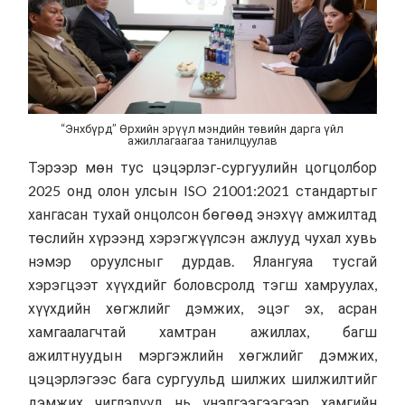
“Энхбүрд” Өрхийн эрүүл мэндийн төвийн дарга үйл
ажиллагаагаа танилцуулав
Тэрээр мөн тус цэцэрлэг-сургуулийн цогцолбор
2025 онд олон улсын ISO 21001:2021 стандартыг
хангасан тухай онцолсон бөгөөд энэхүү амжилтад
төслийн хүрээнд хэрэгжүүлсэн ажлууд чухал хувь
нэмэр оруулсныг дурдав. Ялангуяа тусгай
хэрэгцээт хүүхдийг боловсролд тэгш хамруулах,
хүүхдийн хөгжлийг дэмжих, эцэг эх, асран
хамгаалагчтай хамтран ажиллах, багш
ажилтнуудын мэргэжлийн хөгжлийг дэмжих,
цэцэрлэгээс бага сургуульд шилжих шилжилтийг
дэмжих чиглэлүүд нь үнэлгээгээгээр хамгийн