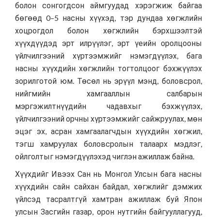
болон сонгогдсон аймгуудад хэрэгжиж байгаа
бөгөөд 0–5 насны хүүхэд, тэр дундаа хөгжлийн
хоцрогдол болон хөгжлийн бэрхшээлтэй
хүүхдүүдэд эрт илрүүлэг, эрт үеийн оролцооны
үйлчилгээний хүртээмжийг нэмэгдүүлэх, бага
насны хүүхдийн хөгжлийн тогтолцоог бэхжүүлэх
зорилготой юм. Төсөл нь эрүүл мэнд, боловсрол,
нийгмийн хамгааллын салбарын
мэргэжилтнүүдийн чадавхыг бэхжүүлэх,
үйлчилгээний орчны хүртээмжийг сайжруулах, мөн
эцэг эх, асран хамгаалагчдын хүүхдийн хөгжил,
тэгш хамруулах боловсролын талаарх мэдлэг,
ойлголтыг нэмэгдүүлэхэд чиглэн ажиллаж байна.
Хүүхдийг Ивээх Сан нь Монгол Улсын бага насны
хүүхдийн сайн сайхан байдал, хөгжлийг дэмжих
үйлсэд тасралтгүй хамтран ажиллаж буй Япон
улсын Засгийн газар, орон нутгийн байгууллагууд,