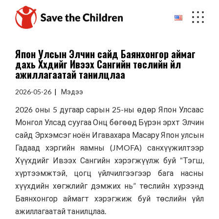
Skip
to
the
content
Япон Улсын Элчин сайд Баянхонгор аймаг
дахь Хүүхдийг Ивээх Сангийн төслийн үйл
ажиллагаатай танилцлаа
2026-05-26
Мэдээ
2026 оны 5 дугаар сарын 25-ны өдөр Япон Улсаас
Монгол Улсад суугаа Онц бөгөөд Бүрэн эрхт Элчин
сайд Эрхэмсэг ноён Игавахара Масару Япон улсын
Гадаад хэргийн яамны (JMOFA) санхүүжилтээр
Хүүхдийг Ивээх Сангийн хэрэгжүүлж буй “Тэгш,
хүртээмжтэй, цогц үйлчилгээгээр бага насны
хүүхдийн хөгжлийг дэмжих нь” төслийн хүрээнд
Баянхонгор аймагт хэрэгжиж буй төслийн үйл
ажиллагаатай танилцлаа.