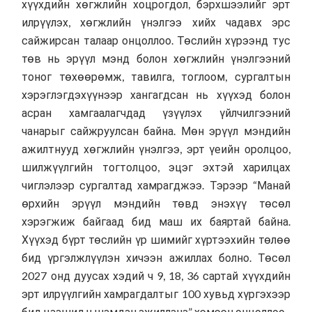
хүүхдийн хөгжлийн хоцрогдол, бэрхшээлийг эрт
илрүүлэх, хөгжлийн үнэлгээ хийх чадавх эрс
сайжирсан талаар онцоллоо. Төслийн хүрээнд тус
төв нь эрүүл мэнд болон хөгжлийн үнэлгээний
тоног төхөөрөмж, тавилга, тоглоом, сургалтын
хэрэглэгдэхүүнээр хангагдсан нь хүүхэд болон
асран хамгаалагчдад үзүүлэх үйлчилгээний
чанарыг сайжруулсан байна. Мөн эрүүл мэндийн
ажилтнууд хөгжлийн үнэлгээ, эрт үеийн оролцоо,
шилжүүлгийн тогтолцоо, эцэг эхтэй харилцах
чиглэлээр сургалтад хамрагджээ. Тэрээр “Манай
өрхийн эрүүл мэндийн төвд энэхүү төсөл
хэрэгжиж байгаад бид маш их баяртай байна.
Хүүхэд бүрт төслийн үр шимийг хүртээхийн төлөө
бид үргэлжлүүлэн хичээн ажиллах болно. Төсөл
2027 онд дуусах хэдий ч 9, 18, 36 сартай хүүхдийн
эрт илрүүлгийн хамрагдалтыг 100 хувьд хүргэхээр
бид цаашид ч шамдан ажиллана” хэмээн онцоллоо.