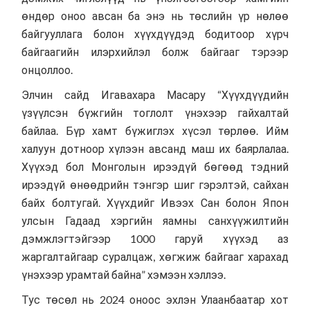
өндөр оноо авсан ба энэ нь төслийн үр нөлөө
байгууллага болон хүүхдүүдэд бодитоор хүрч
байгаагийн илэрхийлэл болж байгааг тэрээр
онцоллоо.
Элчин сайд Игавахара Масару “Хүүхдүүдийн
үзүүлсэн бүжгийн тоглолт үнэхээр гайхалтай
байлаа. Бүр хамт бүжиглэх хүсэл төрлөө. Ийм
халуун дотноор хүлээн авсанд маш их баярлалаа.
Хүүхэд бол Монголын ирээдүй бөгөөд тэдний
ирээдүй өнөөдрийн тэнгэр шиг гэрэлтэй, сайхан
байх болтугай. Хүүхдийг Ивээх Сан болон Япон
улсын Гадаад хэргийн яамны санхүүжилтийн
дэмжлэгтэйгээр 1000 гаруй хүүхэд аз
жаргалтайгаар суралцаж, хөгжиж байгааг харахад
үнэхээр урамтай байна” хэмээн хэллээ.
Тус төсөл нь 2024 оноос эхлэн Улаанбаатар хот