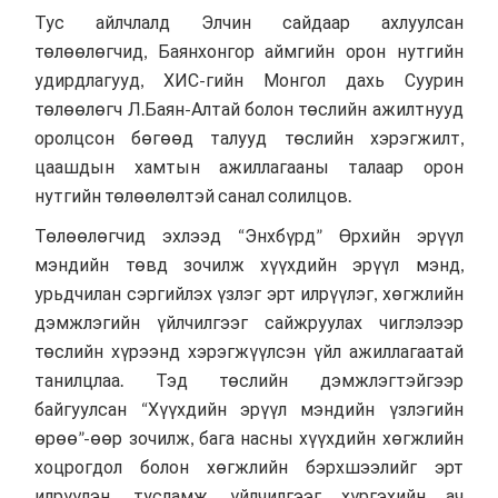
Тус айлчлалд Элчин сайдаар ахлуулсан
төлөөлөгчид, Баянхонгор аймгийн орон нутгийн
удирдлагууд, ХИС-гийн Монгол дахь Суурин
төлөөлөгч Л.Баян-Алтай болон төслийн ажилтнууд
оролцсон бөгөөд талууд төслийн хэрэгжилт,
цаашдын хамтын ажиллагааны талаар орон
нутгийн төлөөлөлтэй санал солилцов.
Төлөөлөгчид эхлээд “Энхбүрд” Өрхийн эрүүл
мэндийн төвд зочилж хүүхдийн эрүүл мэнд,
урьдчилан сэргийлэх үзлэг эрт илрүүлэг, хөгжлийн
дэмжлэгийн үйлчилгээг сайжруулах чиглэлээр
төслийн хүрээнд хэрэгжүүлсэн үйл ажиллагаатай
танилцлаа. Тэд төслийн дэмжлэгтэйгээр
байгуулсан “Хүүхдийн эрүүл мэндийн үзлэгийн
өрөө”-өөр зочилж, бага насны хүүхдийн хөгжлийн
хоцрогдол болон хөгжлийн бэрхшээлийг эрт
илрүүлэн, тусламж, үйлчилгээг хүргэхийн ач