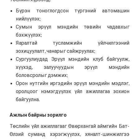
Бүрэн тоноглогдсон түргэний автомашин
нийлүүлэх;
Сумын эрүүл мэндийн төвийн чадавхыг
бэхжүүлэх;
Яаралтай тусламжийн үйлчилгээний
зохицуулалт, чанарыг сайжруулах;
Сургуулиудад Эрүүл мэндийн клуб байгуулж,
хүүхэд, залуучуудын эрүүл мэндийн
боловсролыг дэмжих;
Орон нутгийн иргэдийн эрүүл мэндийн мэдлэг,
оролцоог нэмэгдүүлэх үйл ажиллагаа зохион
байгуулна.
Ажлын байрны зорилго
Төслийн үйл ажиллагааг Өвөрхангай аймгийн Бат-
Өлзий суманд хэрэгжүүлэх, хяналт-шинжилгээ