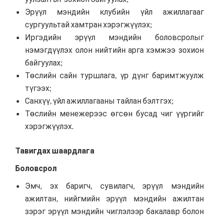
Эрүүл мэндийн клубийн үйл ажиллагааг
сургуультай хамтран хэрэгжүүлэх;
Иргэдийн эрүүл мэндийн боловсролыг
нэмэгдүүлэх олон нийтийн арга хэмжээ зохион
байгуулах;
Төслийн сайн туршлага, үр дүнг баримтжуулж
түгээх;
Санхүү, үйл ажиллагааны тайлан бэлтгэх;
Төслийн менежерээс өгсөн бусад чиг үүргийг
хэрэгжүүлэх.
Тавигдах шаардлага
Боловсрол
Эмч, эх баригч, сувилагч, эрүүл мэндийн
ажилтан, нийгмийн эрүүл мэндийн ажилтан
зэрэг эрүүл мэндийн чиглэлээр бакалавр болон