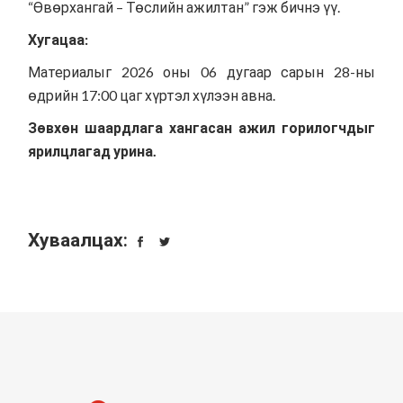
“Өвөрхангай – Төслийн ажилтан” гэж бичнэ үү.
Хугацаа:
Материалыг 2026 оны 06 дугаар сарын 28-ны
өдрийн 17:00 цаг хүртэл хүлээн авна.
Зөвхөн шаардлага хангасан ажил горилогчдыг
ярилцлагад урина.
Хуваалцах: