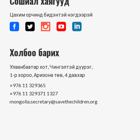
Сошиал хаягууд
Цахим орчинд бидэнтэй нэгдээрэй
Холбоо барих
Улаанбаатар хот, Чингэлтэй дүүрэг,
1-р хороо, Аризона төв, 4 давхар
+976 11 329365
+976 11 329371 1327
mongolia.secretary@savethechildren.org