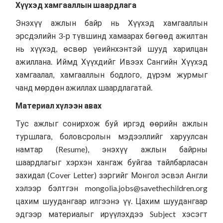
Хүүхэд хамгааллын шаардлага
Энэхүү ажлын байр нь Хүүхэд хамгааллын
эрсдэлийн 3-р түвшинд хамаарах бөгөөд ажилтан
нь хүүхэд, өсвөр үеийнхэнтэй шууд харилцан
ажиллана. Иймд Хүүхдийг Ивээх Сангийн Хүүхэд
хамгаалал, хамгааллын бодлого, дүрэм журмыг
чанд мөрдөн ажиллах шаардлагатай.
Материал хүлээн авах
Тус ажлыг сонирхож буй иргэд өөрийн ажлын
туршлага, боловсролын мэдээллийг харуулсан
намтар (Resume), энэхүү ажлын байрны
шаардлагыг хэрхэн хангаж буйгаа тайлбарласан
захидал (Cover Letter) зэргийг Монгол эсвэл Англи
хэлээр бэлтгэн mongolia.jobs@savethechildren.org
цахим шуудангаар илгээнэ үү. Цахим шуудангаар
эдгээр материалыг ирүүлэхдээ Subject хэсэгт