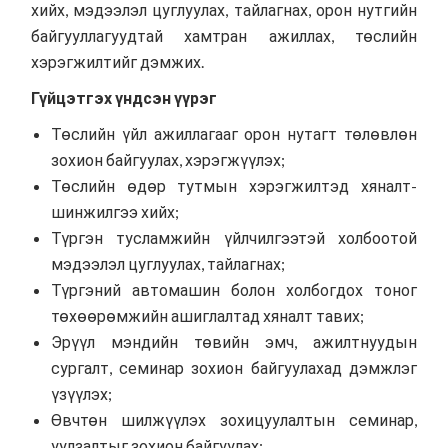
хийх, мэдээлэл цуглуулах, тайлагнах, орон нутгийн
байгууллагуудтай хамтран ажиллах, төслийн
хэрэгжилтийг дэмжих.
Гүйцэтгэх үндсэн үүрэг
Төслийн үйл ажиллагааг орон нутагт төлөвлөн
зохион байгуулах, хэрэгжүүлэх;
Төслийн өдөр тутмын хэрэгжилтэд хяналт-
шинжилгээ хийх;
Түргэн тусламжийн үйлчилгээтэй холбоотой
мэдээлэл цуглуулах, тайлагнах;
Түргэний автомашин болон холбогдох тоног
төхөөрөмжийн ашиглалтад хяналт тавих;
Эрүүл мэндийн төвийн эмч, ажилтнуудын
сургалт, семинар зохион байгуулахад дэмжлэг
үзүүлэх;
Өвчтөн шилжүүлэх зохицуулалтын семинар,
уулзалтыг зохион байгуулах;