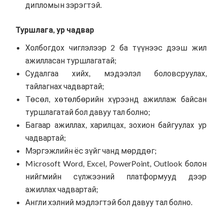
дипломын зэрэгтэй.
Туршлага, ур чадвар
Холбогдох чиглэлээр 2 ба түүнээс дээш жил
ажилласан туршлагатай;
Судалгаа хийх, мэдээлэл боловсруулах,
тайлагнах чадвартай;
Төсөл, хөтөлбөрийн хүрээнд ажиллаж байсан
туршлагатай бол давуу тал болно;
Багаар ажиллах, харилцах, зохион байгуулах ур
чадвартай;
Мэргэжлийн ёс зүйг чанд мөрддөг;
Microsoft Word, Excel, PowerPoint, Outlook болон
нийгмийн сүлжээний платформууд дээр
ажиллах чадвартай;
Англи хэлний мэдлэгтэй бол давуу тал болно.