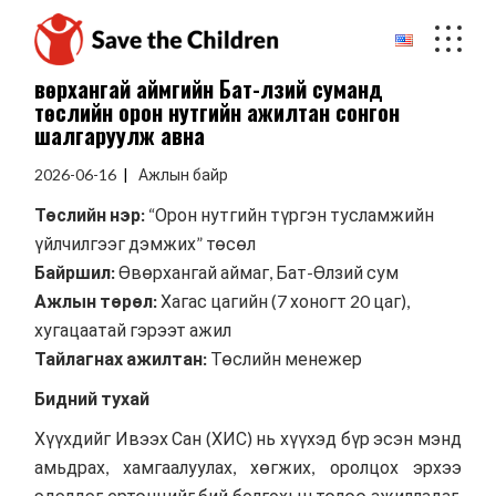
Skip
to
the
content
Өвөрхангай аймгийн Бат-Өлзий суманд
төслийн орон нутгийн ажилтан сонгон
шалгаруулж авна
2026-06-16
Ажлын байр
Төслийн нэр:
“Орон нутгийн түргэн тусламжийн
үйлчилгээг дэмжих” төсөл
Байршил:
Өвөрхангай аймаг, Бат-Өлзий сум
Ажлын төрөл:
Хагас цагийн (7 хоногт 20 цаг),
хугацаатай гэрээт ажил
Тайлагнах ажилтан:
Төслийн менежер
Бидний тухай
Хүүхдийг Ивээх Сан (ХИС) нь хүүхэд бүр эсэн мэнд
амьдрах, хамгаалуулах, хөгжих, оролцох эрхээ
эдэлдэг ертөнцийг бий болгохын төлөө ажилладаг,