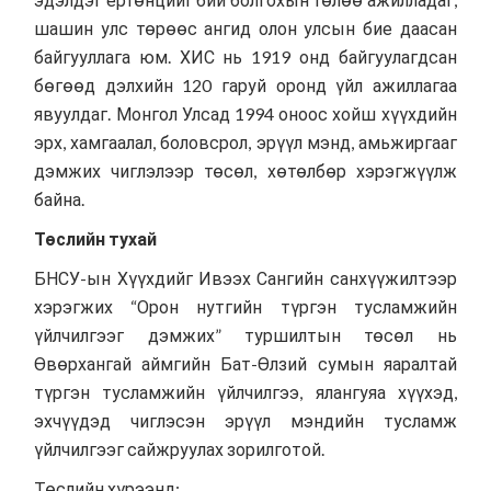
шашин улс төрөөс ангид олон улсын бие даасан
байгууллага юм. ХИС нь 1919 онд байгуулагдсан
бөгөөд дэлхийн 120 гаруй оронд үйл ажиллагаа
явуулдаг. Монгол Улсад 1994 оноос хойш хүүхдийн
эрх, хамгаалал, боловсрол, эрүүл мэнд, амьжиргааг
дэмжих чиглэлээр төсөл, хөтөлбөр хэрэгжүүлж
байна.
Төслийн тухай
БНСУ-ын Хүүхдийг Ивээх Сангийн санхүүжилтээр
хэрэгжих “Орон нутгийн түргэн тусламжийн
үйлчилгээг дэмжих” туршилтын төсөл нь
Өвөрхангай аймгийн Бат-Өлзий сумын яаралтай
түргэн тусламжийн үйлчилгээ, ялангуяа хүүхэд,
эхчүүдэд чиглэсэн эрүүл мэндийн тусламж
үйлчилгээг сайжруулах зорилготой.
Төслийн хүрээнд: