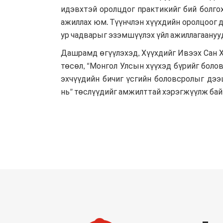
идэвхтэй оролцдог практикийг бий болгох
ажиллах юм. Түүнчлэн хүүхдийн оролцоог 
ур чадварыг эзэмшүүлэх үйл ажиллагаануу
Дашрамд өгүүлэхэд, Хүүхдийг Ивээх Сан 
төсөл,
“Монгол Улсын хүүхэд бүрийг боло
эхчүүдийн бичиг үсгийн боловсролыг дээ
нь”
төслүүдийг амжилттай хэрэгжүүлж бай