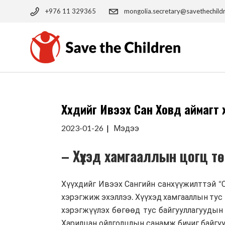
Skip
to
+976 11 329365
mongolia.secretary@savethechild
the
content
Хүүхдийг Ивээх Сан Ховд аймагт 
2023-01-26
Мэдээ
– Хүүхэд хамгааллын цогц т
Хүүхдийг Ивээх Сангийн санхүүжилттэй “С
хэрэгжиж эхэллээ. Хүүхэд хамгааллын тус 
хэрэгжүүлэх бөгөөд тус байгууллагуудын
Харилцан ойлголцлын санамж бичиг байгуул