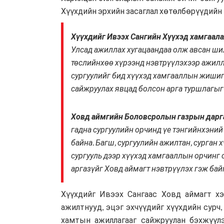
Хүүхдийн эрхийн засаглал хөтөлбөрүүдийн 
Хүүхдийг Ивээх Сангийн Хүүхэд хамгаал
Улсад ажиллах хугацаандаа олж авсан ши
төслийнхөө хүрээнд нэвтрүүлэхээр ажилл
сургуулийг бид хүүхэд хамгааллын жишиг
сайжруулах явцад болсон арга туршлагыг 
Ховд аймгийн Боловсролын газрын дарга
гадна сургуулийн орчинд үе тэнгийнхэний
байна. Багш, сургуулийн ажилтан, сурган 
сургууль дээр хүүхэд хамгааллын орчинг 
аргазүйг Ховд аймагт нэвтрүүлэх гэж байг
Хүүхдийг Ивээх Сангаас Ховд аймагт х
ажилтнууд, эцэг эхчүүдийг хүүхдийн сурч,
хамтын ажиллагааг сайжруулан бэхжүүлэх