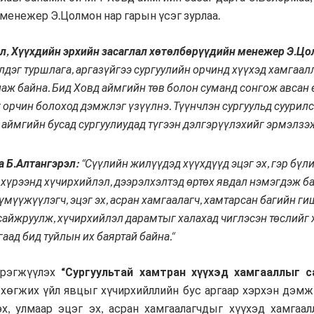
менежер Э.Цолмон нар гарын үсэг зурлаа.
Хүмүүнлэгийн тусламж/Уур
амьсгалын өөрчлөлтийн
ал, Хүүхдийн эрхийн засаглал хөтөлбөрүүдийн менежер Э.Цо
хөтөлбөр
лдэг туршлага, аргазүйгээ сургуулийн орчинд хүүхэд хамгаа
Кампанит ажил
аж байна. Бид Ховд аймгийн төв болон суманд сонгож авсан
Хэрэгжүүлсэн төслүүд
 орчин болоход дэмжлэг үзүүлнэ. Түүнчлэн сургуульд суури
аймгийн бусад сургуулиудад түгээн дэлгэрүүлэхийг эрмэлзэж
 Б.Алтангэрэл:
“Сүүлийн жилүүдэд хүүхдүүд эцэг эх, гэр бү
 хүрээнд хүчирхийлэл, дээрэлхэлтэд өртөх явдал нэмэгдэж б
хүмүүжүүлэгч, эцэг эх, асран хамгаалагч, хамтарсан багийн г
сайжруулж, хүчирхийлэл дарамтыг халахад чиглэсэн төслийг 
аад бид туйлын их баяртай байна.“
эрэгжүүлэх
“Сургуультай хамтран хүүхэд хамгааллыг с
 хөгжих үйл явцыг хүчирхийллийн бус аргаар хэрхэн дэмж
, улмаар эцэг эх, асран хамгаалагчдыг хүүхэд хамгаал