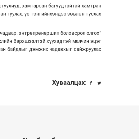
ргуулиуд, хамтарсан багуудтайтай хамтран
н туулах, үе тэнгийнхэндээ зөвлөн туслах
 чадвар, энтрепренершип боловсрол олгох”
жлийн бэрхшээлтэй хүүхэдтэй малчин эцэг
йхан байдлыг дэмжих чадавхыг сайжруулах
Хуваалцах: