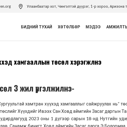
ren.org
Улаанбаатар хот, Чингэлтэй дүүрэг, 1-р хороо, Аризона т
БИДНИЙ ТУХАЙ
ХӨТӨЛБӨР
МЭДЭЭ
АМЖИЛТЫ
Үйл ажиллагаа
Хүүхэд хамгааллын
хүүхэд хамгааллын төсөл хэрэгжүүлнэ
хөтөлбөр
Удирдлагын баг
Хүүхэд хамгааллын арга
Хүүхэд хамгааллын бодлого
зүйн төв
Тэмдэглэлт ой
Хүүхдийн эрхийн засаглал
өсөл 3 жил үргэлжилнэ-
хөтөлбөр
Холбоо барих
Боловсролын хөтөлбөр
ургуультай хамтран хүүхэд хамгааллыг сайжруулах нь” тө
Хүүхдийн ядуурлыг
төслийг Хүүхдийг Ивээх Сан Ховд аймгийн Засаг даргын Т
бууруулах хөтөлбөр
 удирдлагууд 2023 оны 1 дүгээр сарын 18-нд Нутгийн уди
ав. Санамж бичигт Ховд аймгийн Засаг дарга Э.Болормаа,
Эрүүл мэндийн төсөл