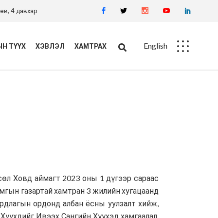
өв, 4 давхар
English
Н ТҮҮХ
ХЭВЛЭЛ
ХАМТРАХ
Ажлын байр
Худалдан авалт
сөл Ховд аймагт 2023 оны 1 дүгээр сараас
амгын газартай хамтран 3 жилийн хугацаанд
рдлагын ордонд албан ёсны уулзалт хийж,
 Хүүхдийг Ивээх Сангийн Хүүхэд хамгаалал,