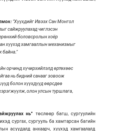
лмон:
“Хүүхдийг Ивээх Сан Монгол
ллыг сайжруулахад чиглэсэн
 ерөнхий боловсролын хоёр
лсан хүүхэд хамгааллын механизмыг
 байна.”
лийн орчинд хүчирхийлэлд өртөхөөс
айгаа нь бидний санааг зовоож
ишүүд болон хүүхдүүд өөрсдөө
хэрэгжүүлж, олон улсын туршлага,
айжруулах нь”
төслөөр багш, сургуулийн
ихэд сургах, сургууль ба хамтарсан багийн
лын асуудалд анхаарч, хүүхэд хамгаалалд