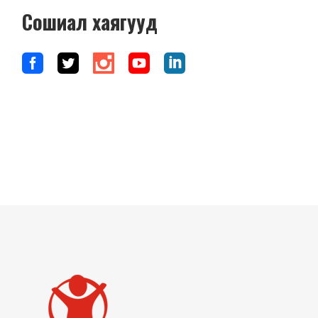
Сошиал хаягууд