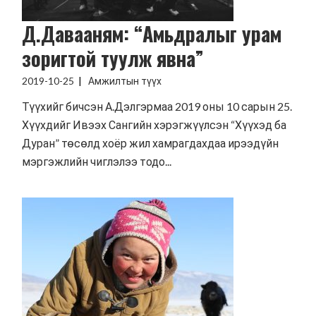
Д.Давааням: “Амьдралыг урам
зоригтой туулж явна”
2019-10-25
Амжилтын түүх
Түүхийг бичсэн А.Дэлгэрмаа 2019 оны 10 сарын 25.
Хүүхдийг Ивээх Сангийн хэрэгжүүлсэн “Хүүхэд ба
Дуран” төсөлд хоёр жил хамрагдахдаа ирээдүйн
мэргэжлийн чиглэлээ тодо...