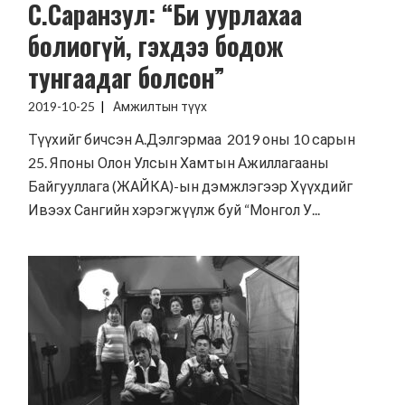
С.Саранзул: “Би уурлахаа
болиогүй, гэхдээ бодож
тунгаадаг болсон”
2019-10-25
Амжилтын түүх
Түүхийг бичсэн А.Дэлгэрмаа 2019 оны 10 сарын
25. Японы Олон Улсын Хамтын Ажиллагааны
Байгууллага (ЖАЙКА)-ын дэмжлэгээр Хүүхдийг
Ивээх Сангийн хэрэгжүүлж буй “Монгол У...