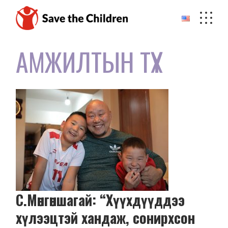
Skip
to
the
content
АМЖИЛТЫН ТҮҮХ
С.Мөнгөншагай: “Хүүхдүүддээ
хүлээцтэй хандаж, сонирхсон