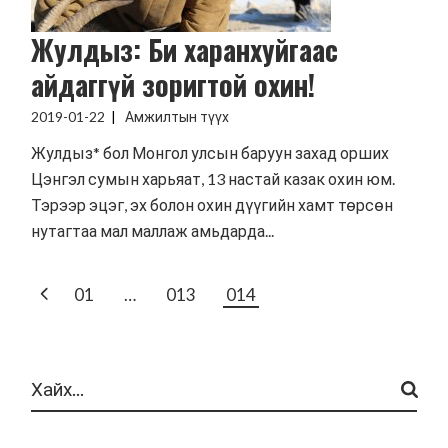
Жулдыз: Би харанхуйгаас
айдаггүй зоригтой охин!
2019-01-22
Амжилтын түүх
Жулдыз* бол Монгол улсын баруун захад орших
Цэнгэл сумын харьяат, 13 настай казак охин юм.
Тэрээр эцэг, эх болон охин дүүгийн хамт төрсөн
нутагтаа мал маллаж амьдарда...
POSTS
01
…
013
014
PAGINATION
Search