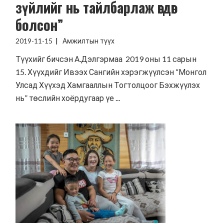
зүйлийг нь тайлбарлаж өгдөг
болсон”
2019-11-15
Амжилтын түүх
Түүхийг бичсэн А.Дэлгэрмаа 2019 оны 11 сарын
15. Хүүхдийг Ивээх Сангийн хэрэгжүүлсэн “Монгол
Улсад Хүүхэд Хамгааллын Тогтолцоог Бэхжүүлэх
нь” төслийн хоёрдугаар үе ...