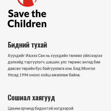
Бидний тухай
Хүүхдийг Ивээх Сан нь хүүхдийн төлөөх үйлсээрээ
дэлхийд тэргүүлэгч, шашин, улс төрөөс ангид бие
даасан төрийн бус байгууллага юм. Бид Монгол
Улсад 1994 оноос хойш ажиллаж байна.
Сошиал хаягууд
Цахим орчинд бидэнтэй нэгдээрэй