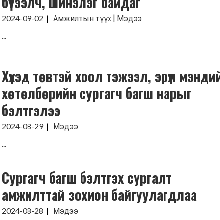
бүтээлч, шинэлэг байдаг
|
2024-09-02
Амжилтын түүх
Мэдээ
...
Хүүхэд төвтэй хоол тэжээл, эрүүл мэнди
хөтөлбөрийн сургагч багш нарыг
бэлтгэлээ
2024-08-29
Мэдээ
...
Сургагч багш бэлтгэх сургалт
амжилттай зохион байгуулагдлаа
2024-08-28
Мэдээ