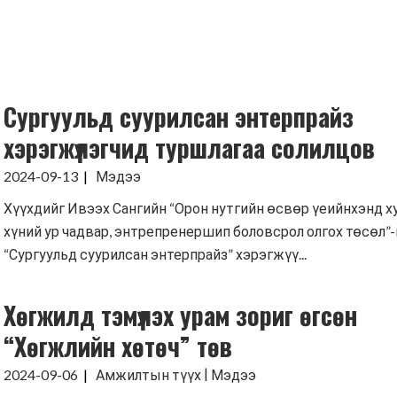
Сургуульд суурилсан энтерпрайз
хэрэгжүүлэгчид туршлагаа солилцов
2024-09-13
Мэдээ
Хүүхдийг Ивээх Сангийн “Орон нутгийн өсвөр үеийнхэнд х
хүний ур чадвар, энтрепренершип боловсрол олгох төсөл”
“Сургуульд суурилсан энтерпрайз” хэрэгжүү...
Хөгжилд тэмүүлэх урам зориг өгсөн
“Хөгжлийн хөтөч” төв
|
2024-09-06
Амжилтын түүх
Мэдээ