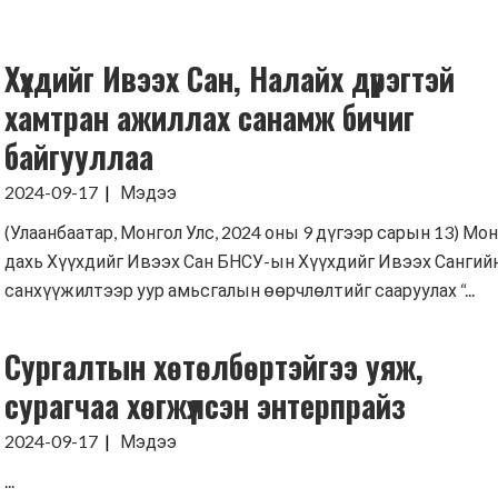
Хүмүүнлэгийн тусламж/Уур
амьсгалын өөрчлөлтийн
Хүүхдийг Ивээх Сан, Налайх дүүрэгтэй
хөтөлбөр
хамтран ажиллах санамж бичиг
Кампанит ажил
байгууллаа
Хэрэгжүүлсэн төслүүд
2024-09-17
Мэдээ
(Улаанбаатар, Монгол Улс, 2024 оны 9 дүгээр сарын 13) Мо
дахь Хүүхдийг Ивээх Сан БНСУ-ын Хүүхдийг Ивээх Сангий
санхүүжилтээр уур амьсгалын өөрчлөлтийг сааруулах “...
Сургалтын хөтөлбөртэйгээ уяж,
сурагчаа хөгжүүлсэн энтерпрайз
2024-09-17
Мэдээ
...