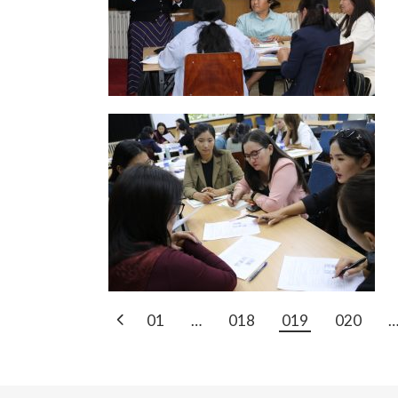
POSTS
01
…
018
019
020