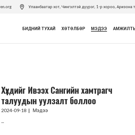
ren.org
Улаанбаатар хот, Чингэлтэй дүүрэг, 1-р хороо, Аризона т
БИДНИЙ ТУХАЙ
ХӨТӨЛБӨР
МЭДЭЭ
АМЖИЛТЫ
Үйл ажиллагаа
Хүүхэд хамгааллын
хөтөлбөр
Удирдлагын баг
Хүүхэд хамгааллын арга
Хүүхэд хамгааллын бодлого
зүйн төв
Хүүхдийг Ивээх Сангийн хамтрагч
Тэмдэглэлт ой
Хүүхдийн эрхийн засаглал
хөтөлбөр
талуудын уулзалт боллоо
Холбоо барих
Боловсролын хөтөлбөр
2024-09-18
Мэдээ
Хүүхдийн ядуурлыг
...
бууруулах хөтөлбөр
Эрүүл мэндийн төсөл