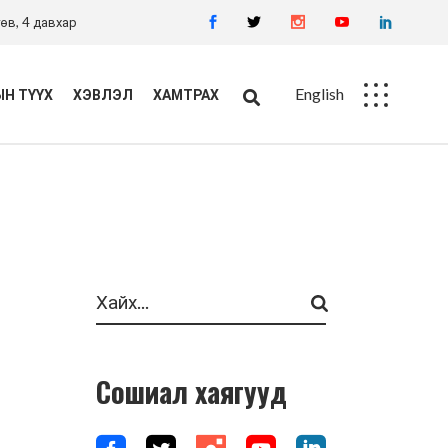
өв, 4 давхар
English
Н ТҮҮХ
ХЭВЛЭЛ
ХАМТРАХ
Ажлын байр
Худалдан авалт
Search
Сошиал хаягууд