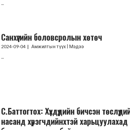
...
Санхүүгийн боловсролын хөтөч
|
2024-09-04
Амжилтын түүх
Мэдээ
...
С.Баттогтох: Хүүхдүүдийн бичсэн төслүүди
насанд хүрэгчдийнхтэй харьцуулахад и