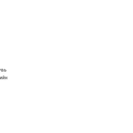
увь
-ийн