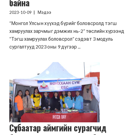
байна
2023-10-09
Мэдээ
“Монгол Улсын хүүхэд бүрийг боловсролд тэгш
хамруулах зарчмыг дэмжих нь-2” төслийн хүрээнд
“Тэгш хамруулах боловсрол” сэдэвт 3 модуль
сургалтууд 2023 оны 9 дүгээр ...
Сүхбаатар аймгийн сурагчид