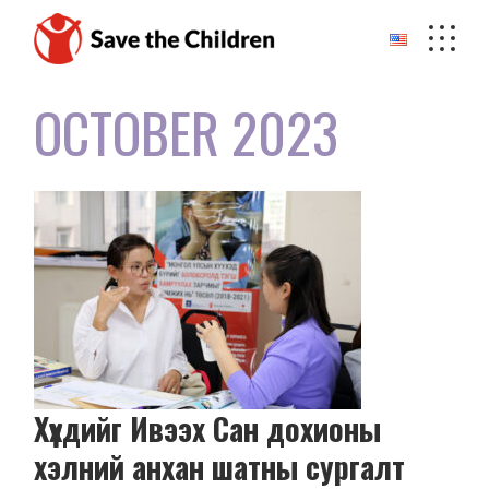
Skip
to
the
content
OCTOBER 2023
Хүүхдийг Ивээх Сан дохионы
хэлний анхан шатны сургалт