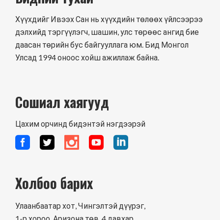
Хүүхдийг Ивээх Сан нь хүүхдийн төлөөх үйлсээрээ
дэлхийд тэргүүлэгч, шашин, улс төрөөс ангид бие
даасан төрийн бус байгууллага юм. Бид Монгол
Улсад 1994 оноос хойш ажиллаж байна.
Сошиал хаягууд
Цахим орчинд бидэнтэй нэгдээрэй
Холбоо барих
Улаанбаатар хот, Чингэлтэй дүүрэг,
1-р хороо, Аризона төв, 4 давхар