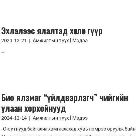
Эхлэлээс ялалтад хөтлөх гүүр
|
2024-12-21
Амжилтын түүх
Мэдээ
...
Био ялзмаг “үйлдвэрлэгч” чийгийн
улаан хорхойнууд
|
2024-12-14
Амжилтын түүх
Мэдээ
-Оюутнууд байгалиа хамгаалахад хувь нэмрээ оруулж байн