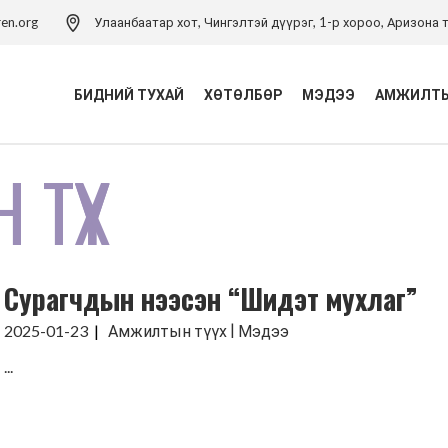
ren.org
Улаанбаатар хот, Чингэлтэй дүүрэг, 1-р хороо, Аризона т
БИДНИЙ ТУХАЙ
ХӨТӨЛБӨР
МЭДЭЭ
АМЖИЛТЫ
ТҮҮХ
Үйл ажиллагаа
Хүүхэд хамгааллын
хөтөлбөр
Удирдлагын баг
Хүүхэд хамгааллын арга
Хүүхэд хамгааллын бодлого
зүйн төв
Сурагчдын нээсэн “Шидэт мухлаг”
Тэмдэглэлт ой
Хүүхдийн эрхийн засаглал
хөтөлбөр
Холбоо барих
|
2025-01-23
Амжилтын түүх
Мэдээ
Боловсролын хөтөлбөр
...
Хүүхдийн ядуурлыг
бууруулах хөтөлбөр
Эрүүл мэндийн төсөл