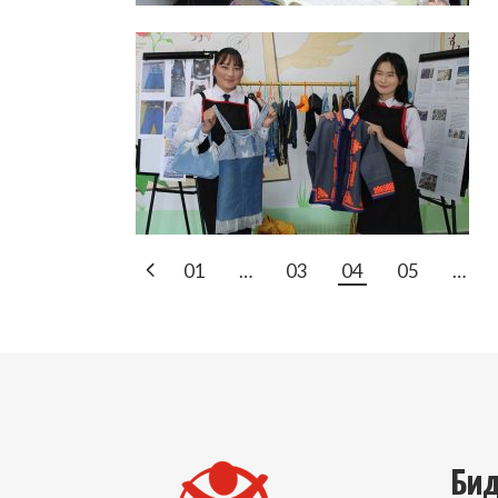
POSTS
01
…
03
04
05
…
PAGINATIO
Бид