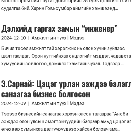
Монгол орны нийт нутаг дэвсгэрийн 78 хувь цөлжилттэй 
судалгаа бий. Харин Говьсүмбэр аймгийн хэмжээнд...
Дэлхийд гаргах замын “инженер”
|
2024-12-10
Амжилтын түүх
Мэдээ
Бичил төсөл амжилттай хэрэгжих нь олон хүчин зүйлээс
шалтгаалдаг. Орон нутгийнхаа онцлогийг мэддэг, чадавхт
хүмүүсийн зөвлөгөө, дэмжлэг хамгийн чухал. Тэдгээр ...
Э.Сарнай: Цэцэг урлан ээждээ бэлэг
санаагаа бизнес болгосон
|
2024-12-09
Амжилтын түүх
Мэдээ
Тэрээр бизнесийн санаагаа хэрхэн олсон талаараа “Анх би
ээждээ олон улсын эмэгтэйчүүдийн баяраар амьд цэцэг а
өгөхөөр сумынхаа дэлгүүрүүдээр хайсан боловч ама...