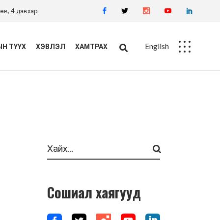
өв, 4 давхар
English
Н ТҮҮХ
ХЭВЛЭЛ
ХАМТРАХ
Ажлын байр
Худалдан авалт
Search
Сошиал хаягууд