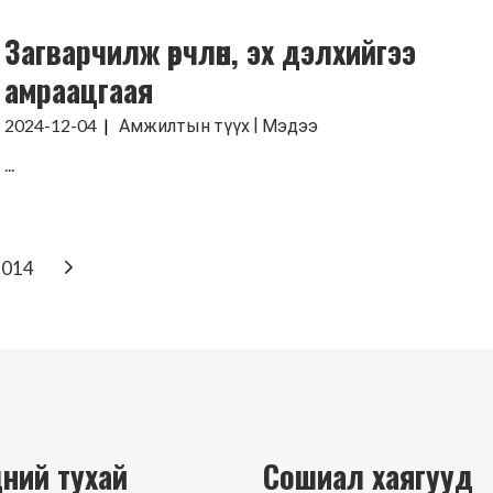
Загварчилж өөрчлөн, эх дэлхийгээ
амраацгаая
|
2024-12-04
Амжилтын түүх
Мэдээ
...
014
N
ний тухай
Сошиал хаягууд