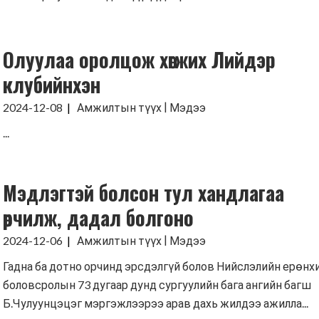
Олуулаа оролцож хөгжих Лийдэр
клубийнхэн
|
2024-12-08
Амжилтын түүх
Мэдээ
...
Мэдлэгтэй болсон тул хандлагаа
өөрчилж, дадал болгоно
|
2024-12-06
Амжилтын түүх
Мэдээ
Гадна ба дотно орчинд эрсдэлгүй болов Нийслэлийн ерөнх
боловсролын 73 дугаар дунд сургуулийн бага ангийн багш
Б.Чулуунцэцэг мэргэжлээрээ арав дахь жилдээ ажилла...