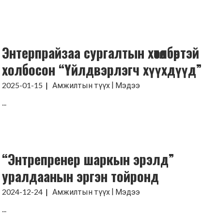
Хүмүүнлэгийн тусламж/Уур
амьсгалын өөрчлөлтийн
хөтөлбөр
Энтерпрайзаа сургалтын хөтөлбөртэй
Кампанит ажил
холбосон “Үйлдвэрлэгч хүүхдүүд”
Хэрэгжүүлсэн төслүүд
|
2025-01-15
Амжилтын түүх
Мэдээ
...
“Энтрепренер шаркын эрэлд”
уралдаанын эргэн тойронд
|
2024-12-24
Амжилтын түүх
Мэдээ
...