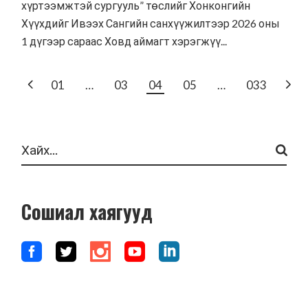
хүртээмжтэй сургууль” төслийг Хонконгийн
Хүүхдийг Ивээх Сангийн санхүүжилтээр 2026 оны
1 дүгээр сараас Ховд аймагт хэрэгжүү...
POSTS
01
…
03
04
05
…
033
PAGINATION
Search
Сошиал хаягууд