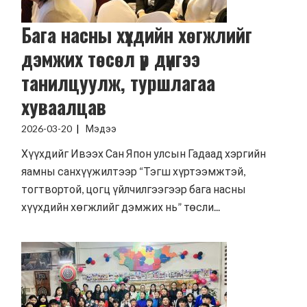
Бага насны хүүхдийн хөгжлийг
дэмжих төсөл үр дүнгээ
танилцуулж, туршлагаа
хуваалцав
2026-03-20
Мэдээ
Хүүхдийг Ивээх Сан Япон улсын Гадаад хэргийн
яамны санхүүжилтээр “Тэгш хүртээмжтэй,
тогтвортой, цогц үйлчилгээгээр бага насны
хүүхдийн хөгжлийг дэмжих нь” төсли...