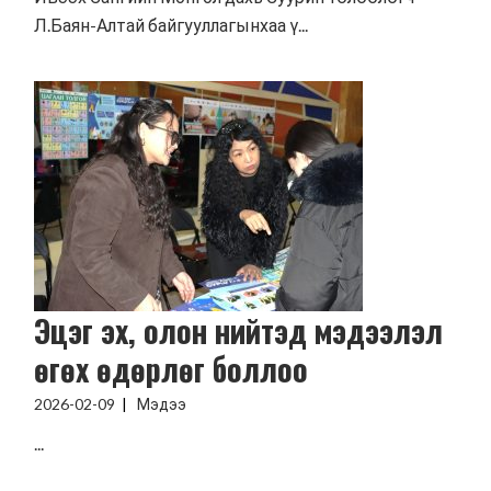
Л.Баян-Алтай байгууллагынхаа ү...
Эцэг эх, олон нийтэд мэдээлэл
өгөх өдөрлөг боллоо
2026-02-09
Мэдээ
...