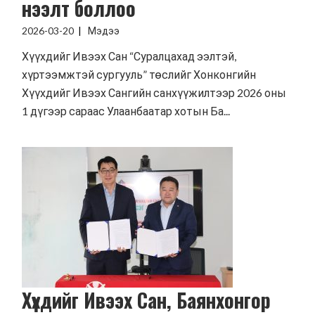
нээлт боллоо
2026-03-20
Мэдээ
Хүүхдийг Ивээх Сан “Суралцахад ээлтэй,
хүртээмжтэй сургууль” төслийг Хонконгийн
Хүүхдийг Ивээх Сангийн санхүүжилтээр 2026 оны
1 дүгээр сараас Улаанбаатар хотын Ба...
Хүүхдийг Ивээх Сан, Баянхонгор