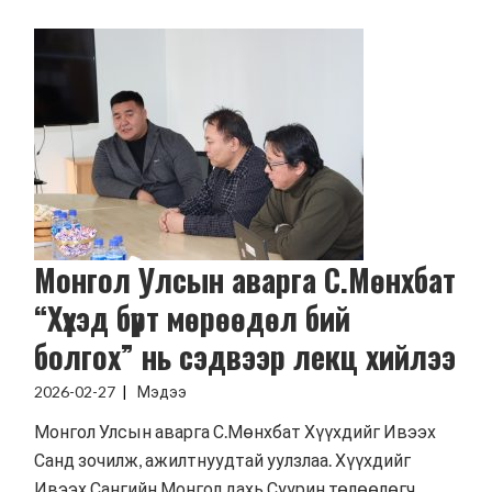
Монгол Улсын аварга С.Мөнхбат
“Хүүхэд бүрт мөрөөдөл бий
болгох” нь сэдвээр лекц хийлээ
2026-02-27
Мэдээ
Монгол Улсын аварга С.Мөнхбат Хүүхдийг Ивээх
Санд зочилж, ажилтнуудтай уулзлаа. Хүүхдийг
Ивээх Сангийн Монгол дахь Суурин төлөөлөгч