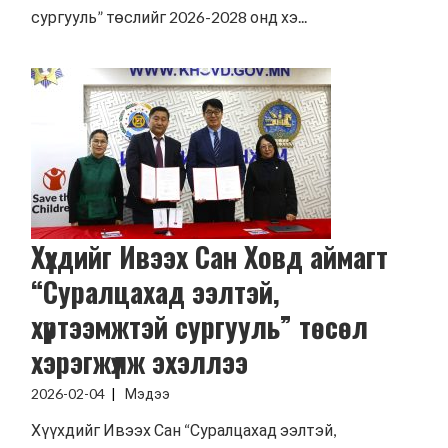
сургууль” төслийг 2026-2028 онд хэ...
Хүүхдийг Ивээх Сан Ховд аймагт
“Суралцахад ээлтэй,
хүртээмжтэй сургууль” төсөл
хэрэгжүүлж эхэллээ
2026-02-04
Мэдээ
Хүүхдийг Ивээх Сан “Суралцахад ээлтэй,