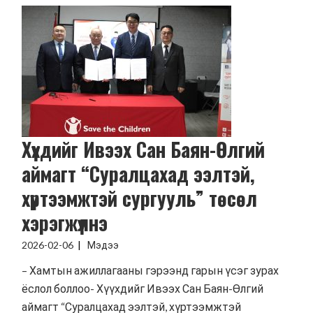
Хүүхдийг Ивээх Сан Баян-Өлгий
аймагт “Суралцахад ээлтэй,
хүртээмжтэй сургууль” төсөл
хэрэгжүүлнэ
2026-02-06
Мэдээ
– Хамтын ажиллагааны гэрээнд гарын үсэг зурах
ёслол боллоо- Хүүхдийг Ивээх Сан Баян-Өлгий
аймагт “Суралцахад ээлтэй, хүртээмжтэй