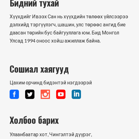
Бидний тухай
Хүүхдийг Ивээх Сан нь хүүхдийн төлөөх үйлсээрээ
дэлхийд тэргүүлэгч, шашин, улс төрөөс ангид бие
даасан төрийн бус байгууллага юм. Бид Монгол
Улсад 1994 оноос хойш ажиллаж байна.
Сошиал хаягууд
Цахим орчинд бидэнтэй нэгдээрэй
Холбоо барих
Улаанбаатар хот, Чингэлтэй дүүрэг,