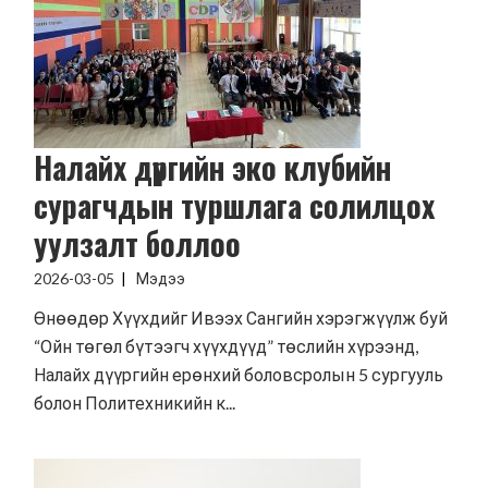
Налайх дүүргийн эко клубийн
сурагчдын туршлага солилцох
уулзалт боллоо
2026-03-05
Мэдээ
Өнөөдөр Хүүхдийг Ивээх Сангийн хэрэгжүүлж буй
“Ойн төгөл бүтээгч хүүхдүүд” төслийн хүрээнд,
Налайх дүүргийн ерөнхий боловсролын 5 сургууль
болон Политехникийн к...