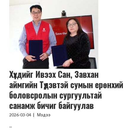
Хүүхдийг Ивээх Сан, Завхан
аймгийн Түдэвтэй сумын ерөнхий
боловсролын сургуультай
санамж бичиг байгуулав
2026-03-04
Мэдээ
...