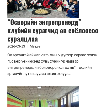
“Өсвөрийн энтрепренерүүд”
клубийн сурагчид өв соёлоосоо
суралцлаа
2026-03-13
Мэдээ
Өвөрхангай аймаг 2025 оны 9 дүгээр сараас эхлэн
“Өсвөр үеийнхэнд хувь хүний ур чадвар,
энтрепренершип боловсрол олгох нь” төслийн
аргазүйг нутагшуулах ажил эхлүүл...