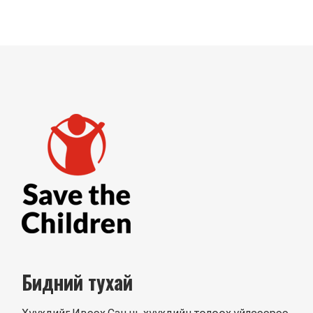
Бидний тухай
Хүүхдийг Ивээх Сан нь хүүхдийн төлөөх үйлсээрээ