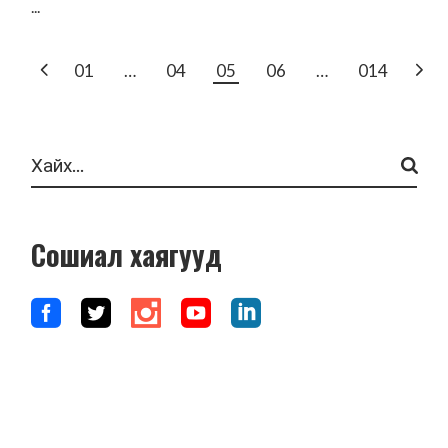
...
POSTS
01
…
04
05
06
…
014
PAGINATION
Search
Сошиал хаягууд