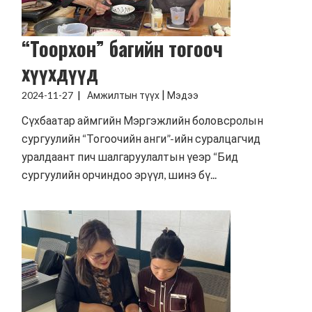
“Тоорхон” багийн тогооч
хүүхдүүд
|
2024-11-27
Амжилтын түүх
Мэдээ
Сүхбаатар аймгийн Мэргэжлийн боловсролын
сургуулийн “Тогоочийн анги”-ийн суралцагчид
уралдаант пич шалгаруулалтын үеэр “Бид
сургуулийн орчиндоо эрүүл, шинэ бү...