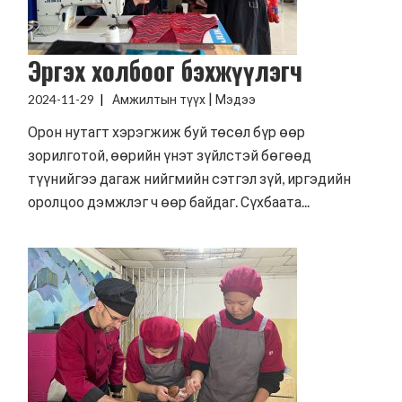
Эргэх холбоог бэхжүүлэгч
|
2024-11-29
Амжилтын түүх
Мэдээ
Орон нутагт хэрэгжиж буй төсөл бүр өөр
зорилготой, өөрийн үнэт зүйлстэй бөгөөд
түүнийгээ дагаж нийгмийн сэтгэл зүй, иргэдийн
оролцоо дэмжлэг ч өөр байдаг. Сүхбаата...