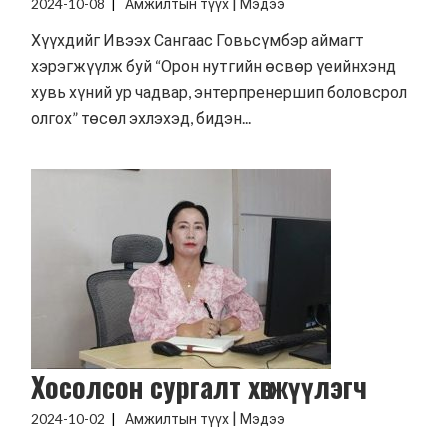
|
2024-10-08
Амжилтын түүх
Мэдээ
Хүүхдийг Ивээх Сангаас Говьсүмбэр аймагт
хэрэгжүүлж буй “Орон нутгийн өсвөр үеийнхэнд
хувь хүний ур чадвар, энтерпренершип боловсрол
олгох” төсөл эхлэхэд, бидэн...
Хосолсон сургалт хөгжүүлэгч
|
2024-10-02
Амжилтын түүх
Мэдээ