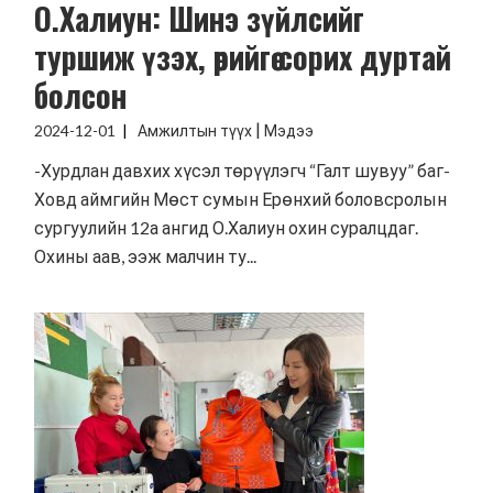
О.Халиун: Шинэ зүйлсийг
туршиж үзэх, өөрийгөө сорих дуртай
болсон
|
2024-12-01
Амжилтын түүх
Мэдээ
-Хурдлан давхих хүсэл төрүүлэгч “Галт шувуу” баг-
Ховд аймгийн Мөст сумын Ерөнхий боловсролын
сургуулийн 12а ангид О.Халиун охин суралцдаг.
Охины аав, ээж малчин ту...