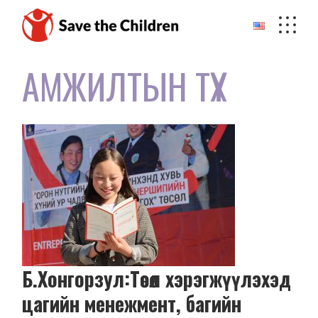
Skip
to
the
content
АМЖИЛТЫН ТҮҮХ
Б.Хонгорзул:Төсөл хэрэгжүүлэхэд
цагийн менежмент, багийн