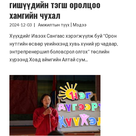
гишүүдийн тэгш оролцоо
хамгийн чухал
|
2024-12-03
Амжилтын түүх
Мэдээ
Хүүхдийг Ивээх Сангаас хэрэгжүүлж буй “Орон
нутгийн өсвөр үеийнхэнд хувь хүний ур чадвар,
энтрепренершип боловсрол олгох” төслийн
хүрээнд Ховд аймгийн Алтай сум...