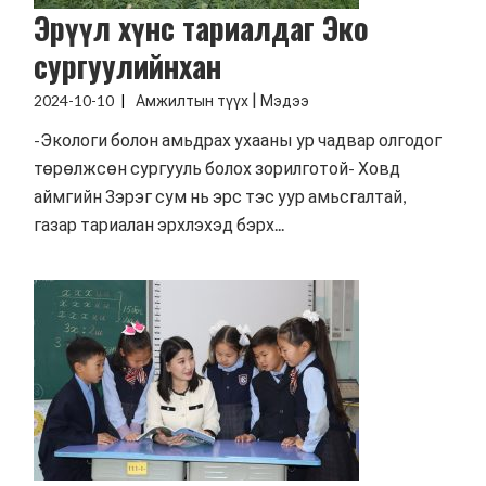
Эрүүл хүнс тариалдаг Эко
сургуулийнхан
|
2024-10-10
Амжилтын түүх
Мэдээ
-Экологи болон амьдрах ухааны ур чадвар олгодог
төрөлжсөн сургууль болох зорилготой- Ховд
аймгийн Зэрэг сум нь эрс тэс уур амьсгалтай,
газар тариалан эрхлэхэд бэрх...