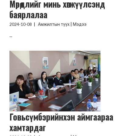
Мөрөөдлийг минь хөгжүүлсэнд
баярлалаа
|
2024-10-08
Амжилтын түүх
Мэдээ
...
Говьсүмбэрийнхэн аймгаараа
хамтардаг