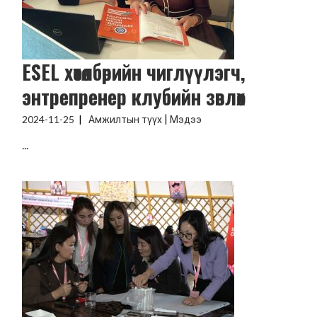
ESEL хөтөлбөрийн чиглүүлэгч,
энтрепренер клубийн зөвлөх
|
2024-11-25
Амжилтын түүх
Мэдээ
...