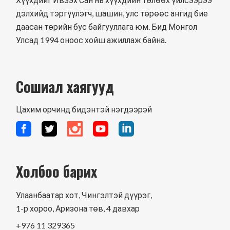
дэлхийд тэргүүлэгч, шашин, улс төрөөс ангид бие
даасан төрийн бус байгууллага юм. Бид Монгол
Улсад 1994 оноос хойш ажиллаж байна.
Сошиал хаягууд
Цахим орчинд бидэнтэй нэгдээрэй
Холбоо барих
Улаанбаатар хот, Чингэлтэй дүүрэг,
1-р хороо, Аризона төв, 4 давхар
+976 11 329365