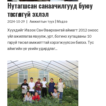
Нутагшсан санаачилгууд буюу
төгсгөлгүй эхлэл
|
2024-10-29
Амжилтын түүх
Мэдээ
Хүүхдийг Ивээх Сан Өвөрхангай аймагт 2012 оноос
үйл ажиллагаа явуулж, урт, богино хугацааны 10
гаруй төсөл амжилттай хэрэгжүүлсэн билээ. Тус
аймгийн үе үеийн удирдлаг...