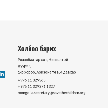
Холбоо барих
Улаанбаатар хот, Чингэлтэй
дүүрэг,
1-р хороо, Аризона төв, 4 давхар
+976 11 329365
+976 11 329371 1327
mongolia.secretary@savethechildren.org