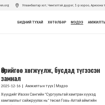
ren.org
Улаанбаатар хот, Чингэлтэй дүүрэг, 1-р хороо, Аризона т
БИДНИЙ ТУХАЙ
ХӨТӨЛБӨР
МЭДЭЭ
АМЖИЛТЫ
Үйл ажиллагаа
Хүүхэд хамгааллын
хөтөлбөр
Удирдлагын баг
Хүүхэд хамгааллын арга
Хүүхэд хамгааллын бодлого
зүйн төв
Өөрийгөө хөгжүүлж, бусдад түгээсэн
Тэмдэглэлт ой
Хүүхдийн эрхийн засаглал
хөтөлбөр
замнал
Холбоо барих
Боловсролын хөтөлбөр
|
2025-12-16
Амжилтын түүх
Мэдээ
Хүүхдийн ядуурлыг
Хүүхдийг Ивээх Сангийн “Сургуультай хамтран хүүхэд
бууруулах хөтөлбөр
хамгааллыг сайжруулах нь” төсөл Говь-Алтай аймгийн
Эрүүл мэндийн төсөл