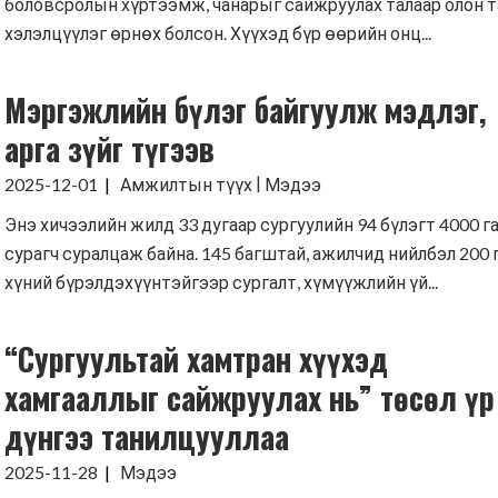
боловсролын хүртээмж, чанарыг сайжруулах талаар олон т
хэлэлцүүлэг өрнөх болсон. Хүүхэд бүр өөрийн онц...
Мэргэжлийн бүлэг байгуулж мэдлэг,
арга зүйг түгээв
|
2025-12-01
Амжилтын түүх
Мэдээ
Энэ хичээлийн жилд 33 дугаар сургуулийн 94 бүлэгт 4000 г
сурагч суралцаж байна. 145 багштай, ажилчид нийлбэл 200 
хүний бүрэлдэхүүнтэйгээр сургалт, хүмүүжлийн үй...
“Сургуультай хамтран хүүхэд
хамгааллыг сайжруулах нь” төсөл үр
дүнгээ танилцууллаа
2025-11-28
Мэдээ