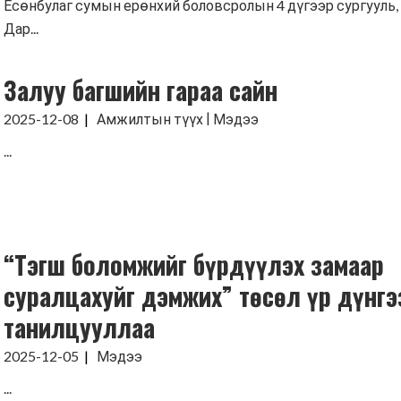
Есөнбулаг сумын ерөнхий боловсролын 4 дүгээр сургууль,
Хүмүүнлэгийн тусламж/Уур
Дар...
амьсгалын өөрчлөлтийн
хөтөлбөр
Залуу багшийн гараа сайн
Кампанит ажил
|
2025-12-08
Амжилтын түүх
Мэдээ
Хэрэгжүүлсэн төслүүд
...
“Тэгш боломжийг бүрдүүлэх замаар
суралцахуйг дэмжих” төсөл үр дүнгэ
танилцууллаа
2025-12-05
Мэдээ
...