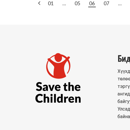
POSTS
01
…
05
06
07
…
PAGINATIO
Бид
Хүүхд
төлөө
тэргү
ангид
байгу
Улсад
байна