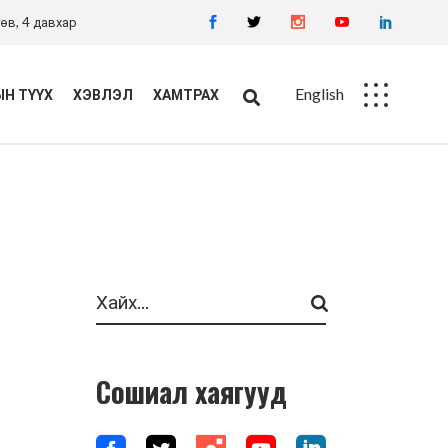
өв, 4 давхар
English
Н ТҮҮХ
ХЭВЛЭЛ
ХАМТРАХ
Ажлын байр
Худалдан авалт
Search
Сошиал хаягууд