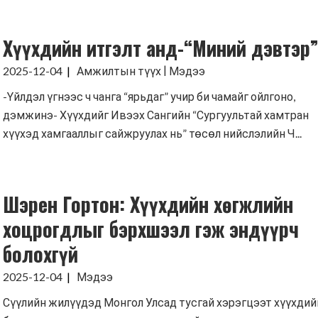
Хүүхдийн итгэлт анд-“Миний дэвтэр
|
2025-12-04
Амжилтын түүх
Мэдээ
-Үйлдэл үгнээс ч чанга “ярьдаг” учир би чамайг ойлгоно,
дэмжинэ- Хүүхдийг Ивээх Сангийн “Сургуультай хамтран
хүүхэд хамгааллыг сайжруулах нь” төсөл нийслэлийн Ч...
Шэрен Гортон: Хүүхдийн хөгжлийн
хоцрогдлыг бэрхшээл гэж эндүүрч
болохгүй
2025-12-04
Мэдээ
Сүүлийн жилүүдэд Монгол Улсад тусгай хэрэгцээт хүүхдий