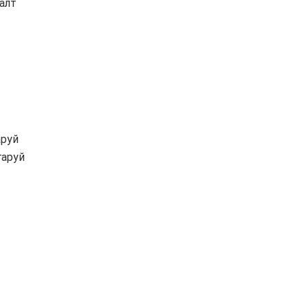
алт
аруй
гаруй