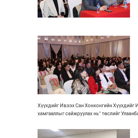
Хүүхдийг Ивээх Сан Хонконгийн Хүүхдийг 
хамгааллыг сайжруулах нь” төслийг Улаанбаа