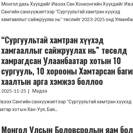
Монгол дахь Хүүхдийг Ивээх Сан Хонконгийн Хүүхдийг Ив
Сангийн санхүүжилтээр “Сургуультай хамтран хүүхэд
хамгааллыг сайжруулах нь” төслийг 2023-2025 онд Улаанбаа.
“Сургуультай хамтран хүүхэд
хамгааллыг сайжруулах нь” төсөлд
хамрагдсан Улаанбаатар хотын 10
сургууль, 10 хорооны Хамтарсан баги
хаалтын арга хэмжээ боллоо
2025-11-25
Мэдээ
Ивээх Сангийн санхүүжилтээр “Сургуультай хамтран хүүхэд
тар хотын Хан-Уул, Бая...
Монгол Улсын Боловсролын яам бо