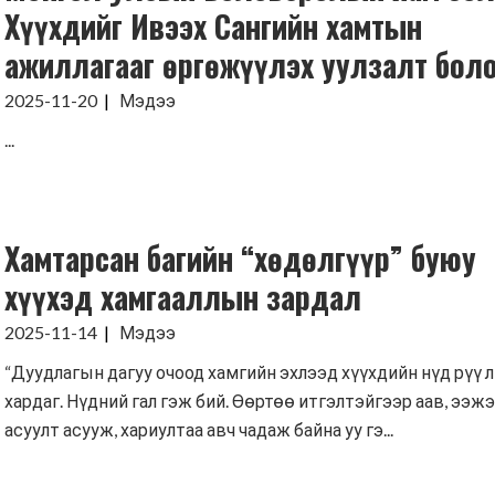
Хүүхдийг Ивээх Сангийн хамтын
ажиллагааг өргөжүүлэх уулзалт бол
2025-11-20
Мэдээ
...
Хамтарсан багийн “хөдөлгүүр” буюу
хүүхэд хамгааллын зардал
2025-11-14
Мэдээ
“Дуудлагын дагуу очоод хамгийн эхлээд хүүхдийн нүд рүү л
хардаг. Нүдний гал гэж бий. Өөртөө итгэлтэйгээр аав, ээж
асуулт асууж, хариултаа авч чадаж байна уу гэ...