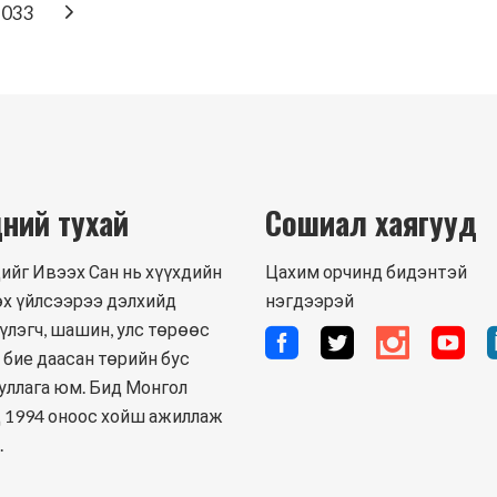
033
N
ний тухай
Сошиал хаягууд
ийг Ивээх Сан нь хүүхдийн
Цахим орчинд бидэнтэй
х үйлсээрээ дэлхийд
нэгдээрэй
үлэгч, шашин, улс төрөөс
 бие даасан төрийн бус
уллага юм. Бид Монгол
 1994 оноос хойш ажиллаж
.