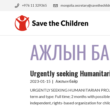
Skip
to
+976 11 329365
mongolia.secretary@savethechild
the
content
АЖЛЫН БА
Urgently seeking Humanitari
2023-01-15
Ажлын байр
URGENTLY SEEKING HUMANITARIAN PROJECT OF
term and type: Full time; 2 months with possib
independent, rights-based organization for child