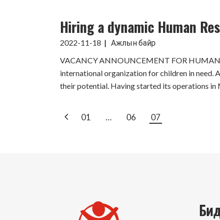
Hiring a dynamic Human Re
2022-11-18
Ажлын байр
VACANCY ANNOUNCEMENT FOR HUMAN RESOUR
international organization for children in need. A
their potential. Having started its operations i
POSTS
01
…
06
07
PAGINATIO
Бид