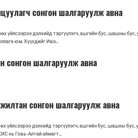
ицуулагч сонгон шалгаруулж авна
Хүмүүнлэгийн тусламж/Уур
амьсгалын өөрчлөлтийн
хөтөлбөр
өх үйлсээрээ дэлхийд тэргүүлэгч, ашгийн бус, шашны бус, 
Кампанит ажил
ллага юм. Хүүхдийг Ивэ...
Хэрэгжүүлсэн төслүүд
ан сонгон шалгаруулж авна
 ажилтан сонгон шалгаруулж авна
өх үйлсээрээ дэлхийд тэргүүлэгч, ашгийн бус, шашны бус, 
ИС нь Говь-Алтай аймагт...