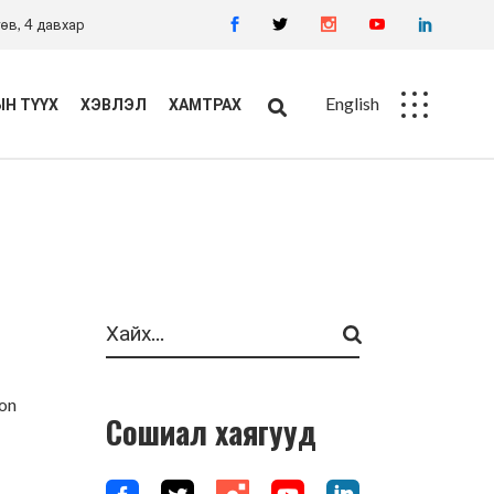
өв, 4 давхар
English
Н ТҮҮХ
ХЭВЛЭЛ
ХАМТРАХ
Ажлын байр
Худалдан авалт
Search
on
Сошиал хаягууд