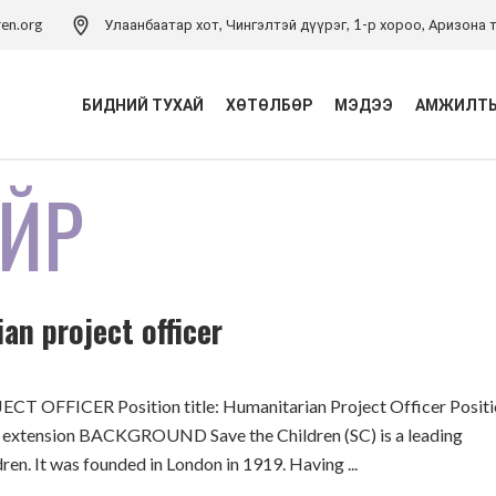
ren.org
Улаанбаатар хот, Чингэлтэй дүүрэг, 1-р хороо, Аризона т
БИДНИЙ ТУХАЙ
ХӨТӨЛБӨР
МЭДЭЭ
АМЖИЛТЫ
ЙР
Үйл ажиллагаа
Хүүхэд хамгааллын
хөтөлбөр
Удирдлагын баг
Хүүхэд хамгааллын арга
Хүүхэд хамгааллын бодлого
зүйн төв
an project officer
Тэмдэглэлт ой
Хүүхдийн эрхийн засаглал
хөтөлбөр
Холбоо барих
Боловсролын хөтөлбөр
FICER Position title: Humanitarian Project Officer Positi
Хүүхдийн ядуурлыг
le extension BACKGROUND Save the Children (SC) is a leading
бууруулах хөтөлбөр
ren. It was founded in London in 1919. Having ...
Эрүүл мэндийн төсөл