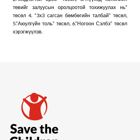
төвийг залуусын оролцоотой тохижуулах нь”
төсөл 4. “3х3 сагсан бөмбөгийн талбай” төсөл,
5.“Аюулгүйн толь” төсөл, 6.“Ногоон Сэлбэ” төсөл
хэрэгжүүлэв.