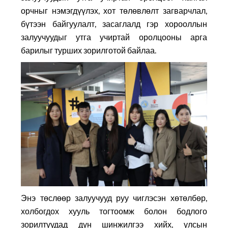
орчныг нэмэгдүүлэх, хот төлөвлөлт загварчлал,
бүтээн байгуулалт, засаглалд гэр хорооллын
залуучуудыг утга учиртай оролцооны арга
барилыг турших зорилготой байлаа.
Энэ төслөөр залуучууд руу чиглэсэн хөтөлбөр,
холбогдох хууль тогтоомж болон бодлого
зорилтуудад дүн шинжилгээ хийх, улсын