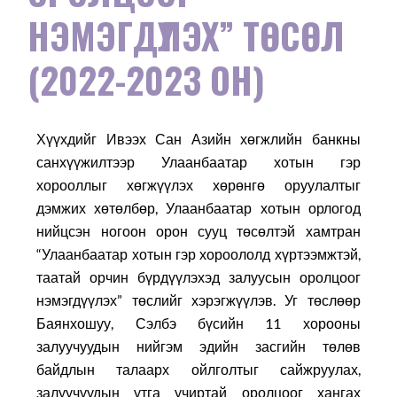
НЭМЭГДҮҮЛЭХ” ТӨСӨЛ
(2022-2023 ОН)
Хүүхдийг Ивээх Сан Азийн хөгжлийн банкны
санхүүжилтээр Улаанбаатар хотын гэр
хорооллыг хөгжүүлэх хөрөнгө оруулалтыг
дэмжих хөтөлбөр, Улаанбаатар хотын орлогод
нийцсэн ногоон орон сууц төсөлтэй хамтран
“Улаанбаатар хотын гэр хороололд хүртээмжтэй,
таатай орчин бүрдүүлэхэд залуусын оролцоог
нэмэгдүүлэх” төслийг хэрэгжүүлэв. Уг төслөөр
Баянхошуу, Сэлбэ бүсийн 11 хорооны
залуучуудын нийгэм эдийн засгийн төлөв
байдлын талаарх ойлголтыг сайжруулах,
залуучуудын утга учиртай оролцоог хангах