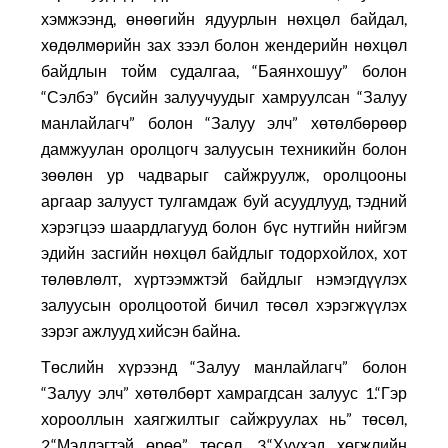
хэмжээнд, өнөөгийн ядуурлын нөхцөл байдал,
хөдөлмөрийн зах зээл болон жендерийн нөхцөл
байдлын тойм судалгаа, “Баянхошуу” болон
“Сэлбэ” бүсийн залуучуудыг хамруулсан “Залуу
манлайлагч” болон “Залуу элч” хөтөлбөрөөр
дамжуулан оролцогч залуусын техникийн болон
зөөлөн ур чадварыг сайжруулж, оролцооны
аргаар залууст тулгамдаж буй асуудлууд, тэдний
хэрэгцээ шаардлагууд болон бүс нутгийн нийгэм
эдийн засгийн нөхцөл байдлыг тодорхойлох, хот
төлөвлөлт, хүртээмжтэй байдлыг нэмэгдүүлэх
залуусын оролцоотой бичил төсөл хэрэгжүүлэх
зэрэг ажлууд хийсэн байна.
Төслийн хүрээнд “Залуу манлайлагч” болон
“Залуу элч” хөтөлбөрт хамрагдсан залуус 1.“Гэр
хорооллын хаягжилтыг сайжруулах нь” төсөл,
2.“Мэдлэгтэй өрөө” төсөл, 3.“Хүүхэд хөгжлийн