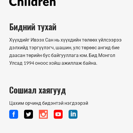
Бидний тухай
Хүүхдийг Ивээх Сан нь хүүхдийн төлөөх үйлсээрээ
дэлхийд тэргүүлэгч, шашин, улс төрөөс ангид бие
даасан төрийн бус байгууллага юм. Бид Монгол
Улсад 1994 оноос хойш ажиллаж байна.
Сошиал хаягууд
Цахим орчинд бидэнтэй нэгдээрэй