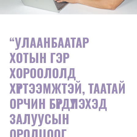
“УЛААНБААТАР
ХОТЫН ГЭР
ХОРООЛОЛД
ХҮРТЭЭМЖТЭЙ, ТААТАЙ
ОРЧИН БҮРДҮҮЛЭХЭД
ЗАЛУУСЫН
ОРОЛЦООГ