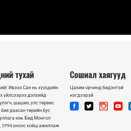
ний тухай
Сошиал хаягууд
ийг Ивээх Сан нь хүүхдийн
Цахим орчинд бидэнтэй
х үйлсээрээ дэлхийд
нэгдээрэй
үлэгч, шашин, улс төрөөс
 бие даасан төрийн бус
уллага юм. Бид Монгол
 1994 оноос хойш ажиллаж