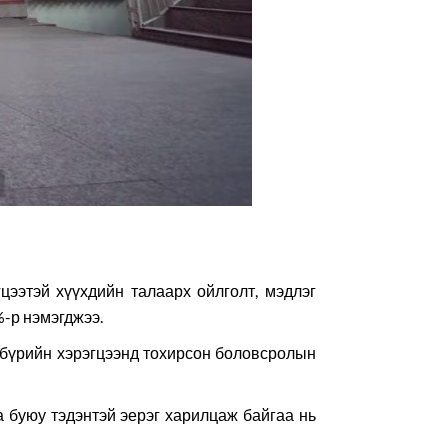
цээтэй хүүхдийн талаарх ойлголт, мэдлэг
%-р нэмэгджээ.
 бүрийн хэрэгцээнд тохирсон боловсролын
га буюу тэдэнтэй эерэг харилцаж байгаа нь