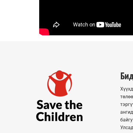
Бид
Хүүхд
төлөө
тэргү
ангид
байгу
Улсад