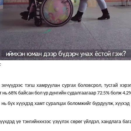
c
 эхчүүдээс тэгш хамруулан сургах боловсрол, тусгай хэрэг
т нь 68% байсан бол үр дүнгийн судалгаагаар 72.5% болж 4.2
 нь бүх хүүхдэд хамт суралцах боломжийг бүрдүүлж, хүүхэд
үүхдэд үе тэнгийнхнээс үзүүлэх сөрөг үйлдэл, хандлага ба