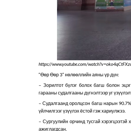
https://www.youtube.com/watch?v=oko4qCtFXz
“Өөр Өөр 3” нөлөөллийн аяны үр дүн:
– Зорилтот бүлэг болох багш болон эцэг
гарааны судалгааны дүгнэлтээр уг үзүүлэл
– Судалгаанд оролцсон багш нарын 90.7%
үйлчилгээг үзүүлэх ёстой гэж хариулжээ.
– Сургуулийн орчинд тусгай хэрэгцээтэй х
ажиглагдсан.