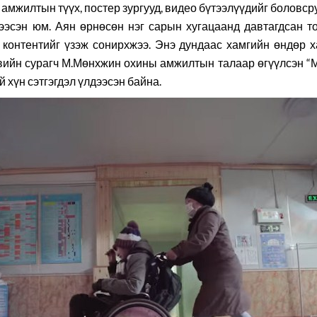
амжилтын түүх, постер зургууд, видео бүтээлүүдийг боловсру
эсэн юм. Аян өрнөсөн нэг сарын хугацаанд давтагдсан то
контентийг үзэж сонирхжээ. Энэ дундаас хамгийн өндөр 
ийн сурагч М.Мөнхжин охины амжилтын талаар өгүүлсэн “М
й хүн сэтгэгдэл үлдээсэн байна.