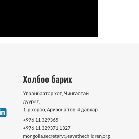
Холбоо барих
Улаанбаатар хот, Чингэлтэй
дүүрэг,
1-р хороо, Аризона төв, 4 давхар
+976 11 329365
+976 11 329371 1327
mongolia.secretary@savethechildren.org