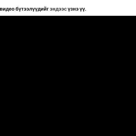
 видео бүтээлүүдийг
эндээс
үзнэ үү.