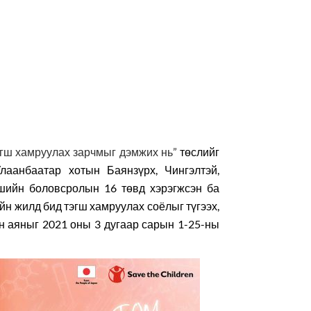
эгш хамруулах зарчмыг дэмжих нь”
төслийг
аанбаатар хотын Баянзүрх, Чингэлтэй,
ршийн боловсролын 16 төвд хэрэгжсэн ба
йн жилд бид тэгш хамруулах соёлыг түгээх,
йн аяныг 2021 оны 3 дугаар сарын 1-25-ны