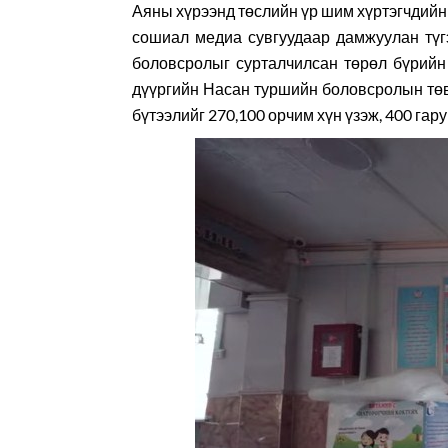
Аяны хүрээнд төслийн үр шим хүртэгчдийн 
сошиал медиа сувгуудаар дамжуулан түгэ
боловсролыг сурталчилсан төрөл бүрийн 
дүүргийн Насан туршийн боловсролын төв
бүтээлийг 270,100 орчим хүн үзэж, 400 гару