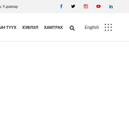
, 4 давхар
English
Н ТҮҮХ
ХЭВЛЭЛ
ХАМТРАХ
Ажлын байр
Худалдан авалт