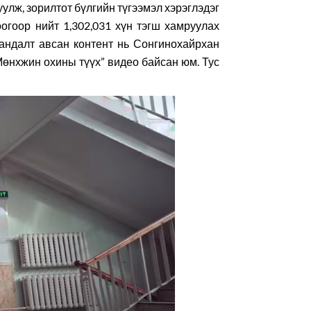
улж, зорилтот бүлгийн түгээмэл хэрэглэдэг
огоор нийт 1,302,031 хүн тэгш хамруулах
хандалт авсан контент нь Сонгинохайрхан
өнхжин охины түүх” видео байсан юм. Тус