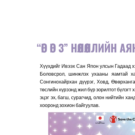
“ӨӨР ӨӨР 3” НӨЛӨӨЛЛИЙН АЯ
Хүүхдийг Ивээх Сан Япон улсын Гадаад 
Боловсрол, шинжлэх ухааны яамтай ха
Сонгинохайрхан дүүрэг, Ховд, Өвөрханг
төслийн хүрээнд жил бүр зорилтот бүлэгт 
эцэг эх, багш, сурагчид, олон нийтийн х
хооронд зохион байгуулав.