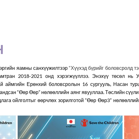
Хүмүүнлэгийн тусламж/Уур
амьсгалын өөрчлөлтийн
хөтөлбөр
Кампанит ажил
Н
Хэрэгжүүлсэн төслүүд
хэргийн яамны санхүүжилтээр
“Хүүхэд бүрийг боловсролд т
мтран 2018-2021 онд хэрэгжүүллээ. Энэхүү төсөл нь Ул
ай аймгийн Ерөнхий боловсролын 16 сургууль, Насан ту
хандсан “Өөр Өөр” нөлөөллийн аянг явууллаа. Төслийн сүүли
андлага ойлголтыг өөрчлөх зорилготой “Өөр Өөр3” нөлөөлли