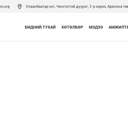
en.org
Улаанбаатар хот, Чингэлтэй дүүрэг, 1-р хороо, Аризона төв
БИДНИЙ ТУХАЙ
ХӨТӨЛБӨР
МЭДЭЭ
АМЖИЛТЫ
Үйл ажиллагаа
Хүүхэд хамгааллын
хөтөлбөр
Удирдлагын баг
Хүүхэд хамгааллын арга
Хүүхэд хамгааллын бодлого
зүйн төв
Тэмдэглэлт ой
Хүүхдийн эрхийн засаглал
хөтөлбөр
Холбоо барих
Боловсролын хөтөлбөр
Хүүхдийн ядуурлыг
бууруулах хөтөлбөр
Эрүүл мэндийн төсөл