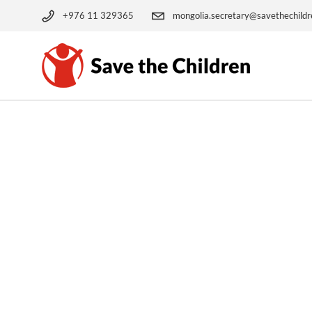
+976 11 329365
mongolia.secretary@savethechildr