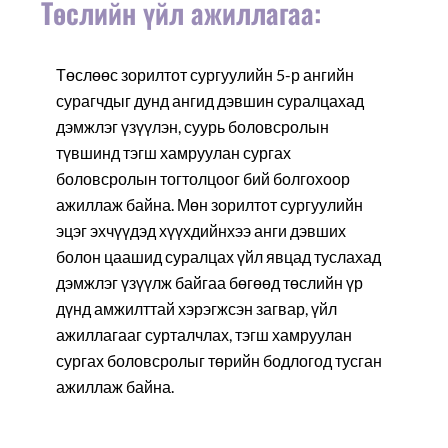
Төслийн үйл ажиллагаа:
Төслөөс зорилтот сургуулийн 5-р ангийн
сурагчдыг дунд ангид дэвшин суралцахад
дэмжлэг үзүүлэн, суурь боловсролын
түвшинд тэгш хамруулан сургах
боловсролын тогтолцоог бий болгохоор
ажиллаж байна. Мөн зорилтот сургуулийн
эцэг эхчүүдэд хүүхдийнхээ анги дэвших
болон цаашид суралцах үйл явцад туслахад
дэмжлэг үзүүлж байгаа бөгөөд төслийн үр
дүнд амжилттай хэрэгжсэн загвар, үйл
ажиллагааг сурталчлах, тэгш хамруулан
сургах боловсролыг төрийн бодлогод тусган
ажиллаж байна.