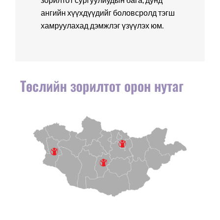
ангийн хүүхдүүдийг боловсролд тэгш
хамруулахад дэмжлэг үзүүлэх юм.
Төслийн зорилтот орон нутаг