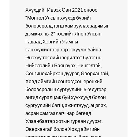
Хүүхдийг Ивээх Сан 2021 оноос
“Монгол Улсын хүүхэд бүрийг
боловсролд тэгш хамруулах зарчмыг
дэмжих нь-2” төслийг Япон Улсын
Гадаад Хэргийн Яамны
санхүүжилтээр хэрэгжүүлж байна.
Энэхүү төслийн зорилтот бүлэг нь
Нийслэлийн Баянзүрх, Чингэлтэй,
Сонгинохайрхан дүүрэг, Өвөрхангай,
Ховд аймгийн сонгогдсон ерөнхий
боловсролын сургуулийн 6-9 дүгээр
ангид суралцаж буй хүүхдүүд болон
сургуулийн багш, ажилтнууд, эцэг эх,
асран хамгаалагч нар бөгөөд
Улаанбаатар хотын гурван дүүрэг,
Өвөрхангай болон Ховд аймгийн
зорилтот сургуулиудын бага, дунд