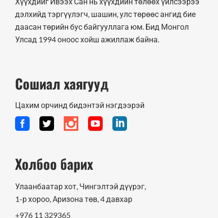
Хүүхдийг Ивээх Сан нь хүүхдийн төлөөх үйлсээрээ
дэлхийд тэргүүлэгч, шашин, улс төрөөс ангид бие
даасан төрийн бус байгууллага юм. Бид Монгол
Улсад 1994 оноос хойш ажиллаж байна.
Сошиал хаягууд
Цахим орчинд бидэнтэй нэгдээрэй
Холбоо барих
Улаанбаатар хот, Чингэлтэй дүүрэг,
1-р хороо, Аризона төв, 4 давхар
+976 11 329365