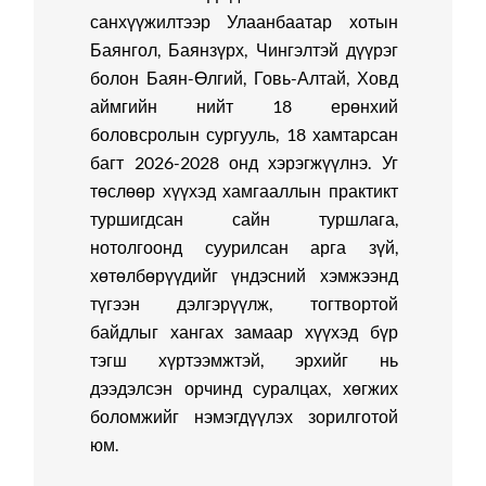
санхүүжилтээр Улаанбаатар хотын
Баянгол, Баянзүрх, Чингэлтэй дүүрэг
болон Баян-Өлгий, Говь-Алтай, Ховд
аймгийн нийт 18 ерөнхий
боловсролын сургууль, 18 хамтарсан
багт 2026-2028 онд хэрэгжүүлнэ. Уг
төслөөр хүүхэд хамгааллын практикт
туршигдсан сайн туршлага,
нотолгоонд суурилсан арга зүй,
хөтөлбөрүүдийг үндэсний хэмжээнд
түгээн дэлгэрүүлж, тогтвортой
байдлыг хангах замаар хүүхэд бүр
тэгш хүртээмжтэй, эрхийг нь
дээдэлсэн орчинд суралцах, хөгжих
боломжийг нэмэгдүүлэх зорилготой
юм.