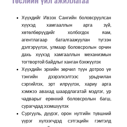
Хүүхдийг Ивээх Сангийн боловсруулсан
хүүхэд хамгааллын арга зүй,
хөтөлбөрүүдийг холбогдох яам,
агентлагаар баталгаажуулан түгээн
дэлгэрүүлэх, улмаар боловсролын орчин
дахь хүүхэд хамгааллын механизмын
тогтвортой байдлыг ханган бэхжүүлэх
Хүүхдийн эрхийн зөрчил түүн дотроо үе
тэнгийн дээрэлхэлтээс урьдчилан
сэргийлэх, эрт илрүүлэх, хариу арга
хэмжээ авахад шаардлагатай мэдлэг, ур
чадварыг ерөнхий боловсролын багш,
сурагчдад эзэмшүүлэх
Сургууль, дүүрэг, орон нутгийн түвшний
үүрэг хүлээгчдэд сэтгэцийн гэмтэлд