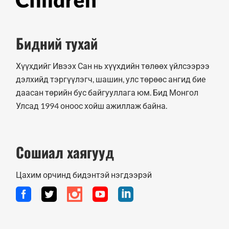
Бидний тухай
Хүүхдийг Ивээх Сан нь хүүхдийн төлөөх үйлсээрээ
дэлхийд тэргүүлэгч, шашин, улс төрөөс ангид бие
даасан төрийн бус байгууллага юм. Бид Монгол
Улсад 1994 оноос хойш ажиллаж байна.
Сошиал хаягууд
Цахим орчинд бидэнтэй нэгдээрэй