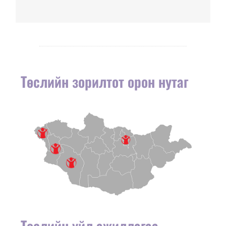
Төслийн зорилтот орон нутаг
Төслийн үйл ажиллагаа