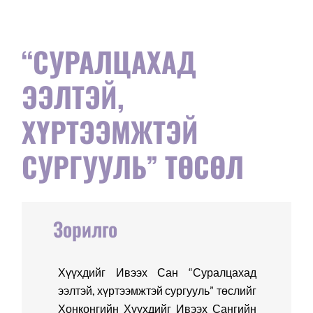
“СУРАЛЦАХАД
ЭЭЛТЭЙ,
ХҮРТЭЭМЖТЭЙ
СУРГУУЛЬ” ТӨСӨЛ
Зорилго
Хүүхдийг Ивээх Сан “Суралцахад
ээлтэй, хүртээмжтэй сургууль” төслийг
Хонконгийн Хүүхдийг Ивээх Сангийн